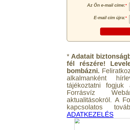
Egyenes összekötő-idom
3/8"x3/8", Quick
*
Adatait biztonságb
360,-Ft
fél részére! Leve
320,-Ft
bombázni.
Feliratko
---------
alkalmanként hírl
tájékoztatni fogjuk
Forrásvíz Webá
aktualitásokról. A 
kapcsolatos továb
ADATKEZELÉS
Külsőmenetes "L" könyök
bekötő-idom 1/4"x3/8",