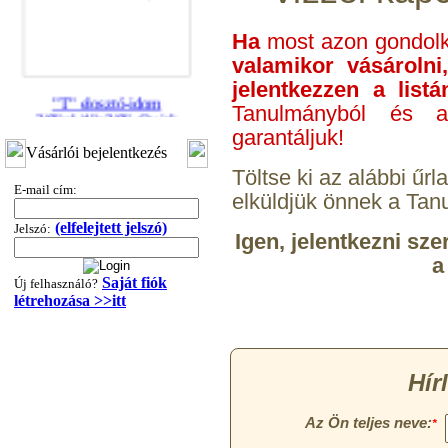
Ha
most azon gondol
valamikor vásároln
jelentkezzen a list
"T" elosztó-idom
Tanulmányból és a
3/8"x1/4"x3/8", Quick
garantáljuk!
360,-Ft
Vásárlói bejelentkezés
320,-Ft
Töltse ki az alábbi űr
---------
E-mail cím:
elküldjük önnek a Tan
(elfelejtett jelszó)
Jelszó:
Igen, jelentkezni sz
a
Saját fiók
Új felhasználó?
létrehozása >>itt
"T" elosztó-idom
1/4"x3/8"x1/4", Quick
360,-Ft
320,-Ft
---------