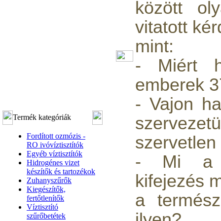
között ol
vitatott ké
mint:
- Miért h
emberek 
- Vajon h
Termék kategóriák
szervezet
Fordított ozmózis -
szervetlen
RO ivóvíztisztítók
Egyéb víztisztítók
- Mi a "
Hidrogénes vizet
készítők és tartozékok
kifejezés 
Zuhanyszűrők
Kiegészítők,
a termész
fertőtlenítők
Víztisztító
ilyen?
szűrőbetétek