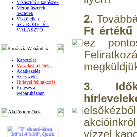
Víztisztító alkatrészek
Mérőműszerek,
teszterek
2.
Tovább
Vízkő ellen
SZŰRŐBETÉT
Ft értékű
VÁLASZTÓ
ez ponto
Forrásvíz Webáruház
Felirat
Kapcsolat
megküldjük
Vásárlási feltételek
Adatkezelés
Szervízelés
Hírlevél feliratkozás
3.
Idő
Keresés a
webáruházban
hírlevelek
elsőkéz
Akciós termékek
akcióinkró
vízzel kapc