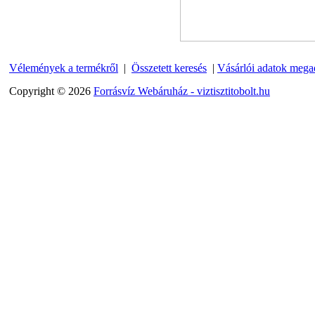
Quick
270,-Ft
220,-Ft
---------
Vélemények a termékről
|
Összetett keresés
|
Vásárlói adatok mega
Copyright © 2026
Forrásvíz Webáruház - viztisztitobolt.hu
Külsőmenetes "T" elosztó
bekötő-idom 1/4"x1/4"x1/4",
Quick, szimmetrikus
180,-Ft
200,-Ft
---------