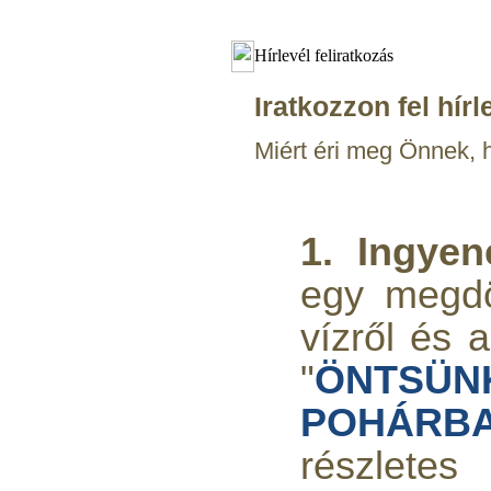
Hírlevél feliratkozás
Iratkozzon fel hírl
Miért éri meg Önnek, h
1. Ingye
egy megd
vízről és a
"
ÖNTSÜN
POHÁRBA
részletes