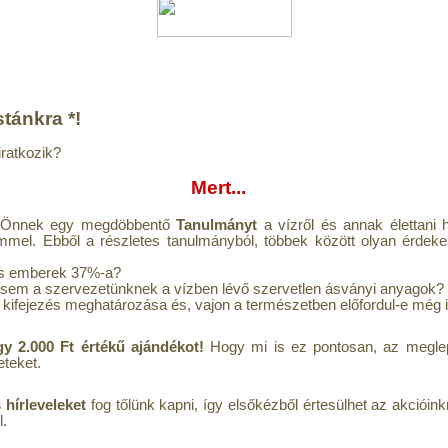
stánkra *!
iratkozik?
Mert...
k Önnek egy megdöbbentő
Tanulmányt
a vízről és annak élettani h
mmel. Ebből a részletes tanulmányból, többek között olyan érdeke
nyos emberek 37%-a?
 sem a szervezetünknek a vízben lévő szervetlen ásványi anyagok?
" kifejezés meghatározása és, vajon a természetben előfordul-e még 
gy 2.000 Ft értékű ajándékot!
Hogy mi is ez pontosan, az meglep
teket.
hírleveleket
fog tőlünk kapni, így elsőkézből értesülhet az akcióink
l.