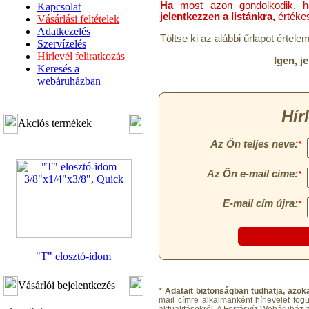
Ha
most azon gondolkodik,
Kapcsolat
jelentkezzen a listánkra,
értéke
Vásárlási feltételek
Adatkezelés
Töltse ki az alábbi űrlapot érte
Szervízelés
Hírlevél feliratkozás
Igen, j
Keresés a
webáruházban
Akciós termékek
"T" elosztó-idom
3/8"x1/4"x3/8", Quick
Vásárlói bejelentkezés
360,-Ft
*
Adatait biztonságban tudhatja, azok
320,-Ft
mail címre alkalmanként hírlevelet fog