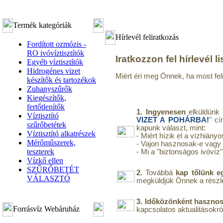
Termék kategóriák
Hírlevél feliratkozás
Fordított ozmózis -
RO ivóvíztisztítók
Iratkozzon fel hírlevél li
Egyéb víztisztítók
Hidrogénes vizet
Miért éri meg Önnek, ha most fel
készítők és tartozékok
Zuhanyszűrők
Kiegészítők,
fertőtlenítők
1. Ingyenesen
elküldün
Víztisztító
VIZET A POHÁRBA!
" cí
szűrőbetétek
kapunk választ, mint:
Víztisztító alkatrészek
- Miért hízik el a vízhiá
Mérőműszerek,
- Vajon hasznosak-e vagy
teszterek
- Mi a "biztonságos ivóvíz
Vízkő ellen
SZŰRŐBETÉT
2.
Továbbá
kap tőlünk e
VÁLASZTÓ
megküldjük Önnek a részle
3.
Időközönként hasznos 
Forrásvíz Webáruház
kapcsolatos aktualitásokró