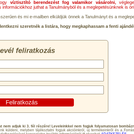
 hogy
víztisztító berendezést fog valamikor vásárolni,
végleg
s információkhoz juthat a Tanulmányból és a meglepetésünknek is örül
lemszerűen és mi e-mailben elküldjük önnek a Tanulmányt és a meglep
elentkezni szeretnék a listára, hogy megkaphassam a fenti ajándé
at nem adjuk ki 3. fél részére! Leveleinkkel nem fogjuk folyamatosan bombázn
unk küldeni, melyben tájékoztatni fogjuk akcióinkról, új termékeinkről és a Forr