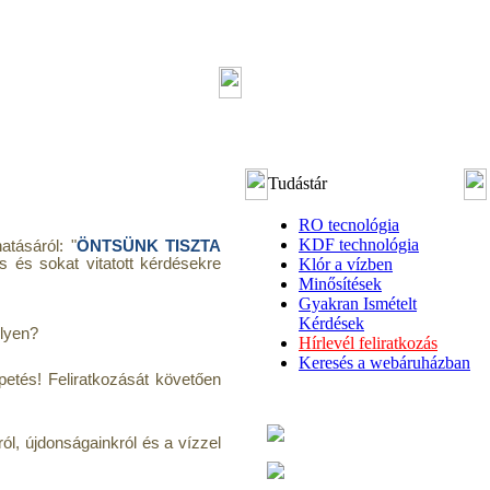
Tudástár
RO tecnológia
KDF technológia
atásáról: "
ÖNTSÜNK TISZTA
s és sokat vitatott kérdésekre
Klór a vízben
Minősítések
Gyakran Ismételt
Kérdések
ilyen?
Hírlevél feliratkozás
Keresés a webáruházban
etés! Feliratkozását követően
ról, újdonságainkról és a vízzel