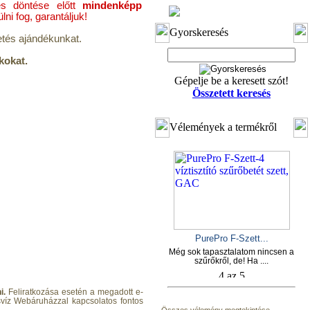
es döntése előtt
mindenképp
ni fog, garantáljuk!
Gyorskeresés
etés ajándékunkat.
kokat.
Gépelje be a keresett szót!
Összetett keresés
Vélemények a termékről
PurePro F-Szett...
Még sok tapasztalatom nincsen a
szűrőkről, de! Ha ....
i.
Feliratkozása esetén a megadott e-
ásvíz Webáruházzal kapcsolatos fontos