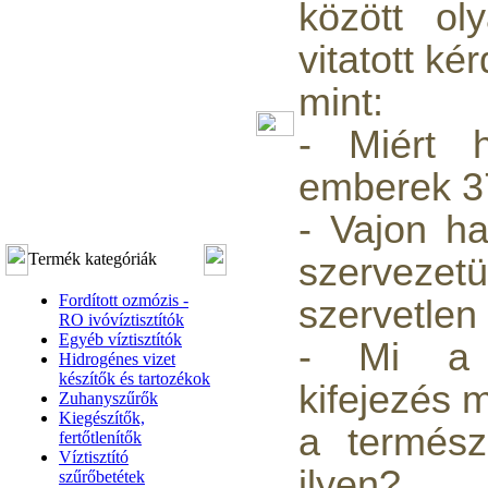
között ol
vitatott ké
mint:
- Miért h
emberek 
- Vajon h
Termék kategóriák
szervezet
Fordított ozmózis -
szervetlen
RO ivóvíztisztítók
Egyéb víztisztítók
- Mi a "
Hidrogénes vizet
készítők és tartozékok
kifejezés 
Zuhanyszűrők
Kiegészítők,
a termész
fertőtlenítők
Víztisztító
ilyen?
szűrőbetétek