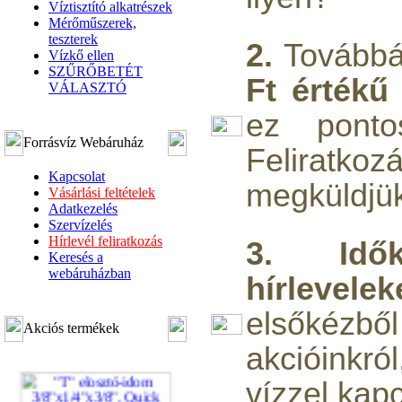
Víztisztító alkatrészek
Mérőműszerek,
teszterek
2.
Tovább
Vízkő ellen
SZŰRŐBETÉT
Ft értékű
VÁLASZTÓ
ez ponto
Forrásvíz Webáruház
Felirat
Kapcsolat
megküldjük
Vásárlási feltételek
Adatkezelés
Szervízelés
Hírlevél feliratkozás
3.
Idő
Keresés a
webáruházban
hírlevelek
elsőkéz
Akciós termékek
akcióinkró
vízzel kapc