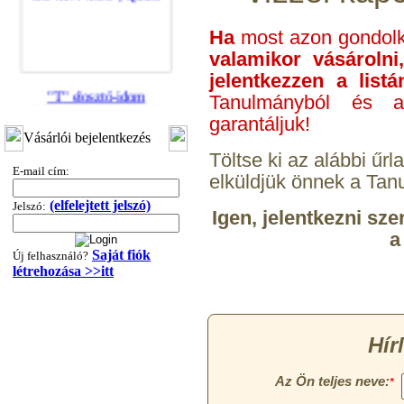
Ha
most azon gondol
valamikor vásároln
jelentkezzen a list
"T" elosztó-idom
Tanulmányból és a
3/8"x1/4"x3/8", Quick
garantáljuk!
360,-Ft
Vásárlói bejelentkezés
320,-Ft
Töltse ki az alábbi űr
---------
E-mail cím:
elküldjük önnek a Tan
(elfelejtett jelszó)
Jelszó:
Igen, jelentkezni sz
a
Saját fiók
Új felhasználó?
létrehozása >>itt
"T" elosztó-idom
1/4"x3/8"x1/4", Quick
360,-Ft
320,-Ft
---------