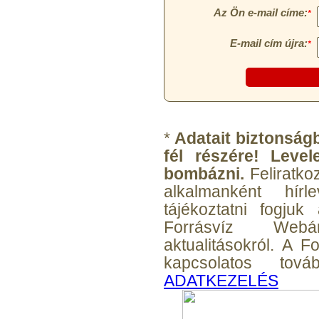
Egyenes összekötő-idom
3/8"x3/8", Quick
*
Adatait biztonságb
fél részére! Leve
360,-Ft
320,-Ft
bombázni.
Feliratko
---------
alkalmanként hírl
tájékoztatni fogjuk
Forrásvíz Webá
aktualitásokról. A 
kapcsolatos továb
ADATKEZELÉS
Külsőmenetes "L" könyök
bekötő-idom 1/4"x3/8",