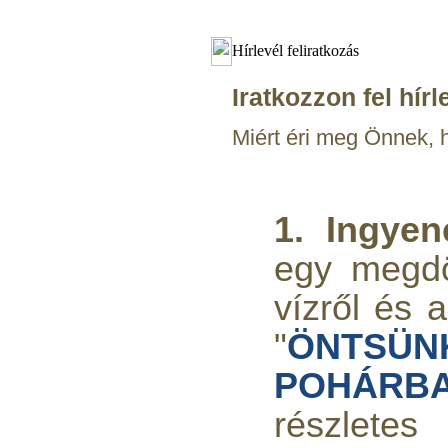
Hírlevél feliratkozás
Iratkozzon fel hírl
Miért éri meg Önnek, h
1. Ingye
egy megd
vízről és a
"
ÖNTSÜN
POHÁRBA
részletes