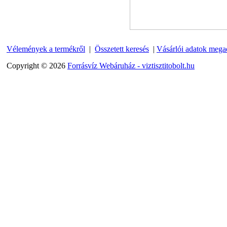
Quick
270,-Ft
220,-Ft
---------
Vélemények a termékről
|
Összetett keresés
|
Vásárlói adatok mega
Copyright © 2026
Forrásvíz Webáruház - viztisztitobolt.hu
Külsőmenetes "T" elosztó
bekötő-idom 1/4"x1/4"x1/4",
Quick, szimmetrikus
180,-Ft
200,-Ft
---------