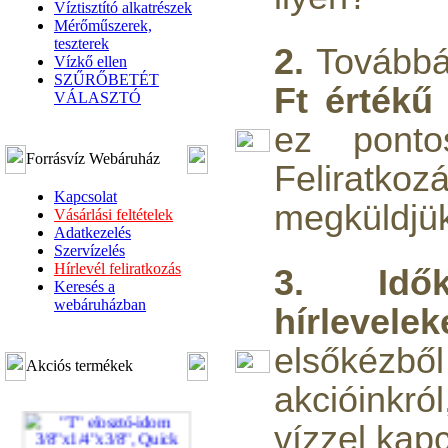
Víztisztító alkatrészek
Mérőműszerek,
teszterek
2.
Tovább
Vízkő ellen
SZŰRŐBETÉT
Ft értékű
VÁLASZTÓ
ez ponto
Forrásvíz Webáruház
Felirat
Kapcsolat
megküldjük
Vásárlási feltételek
Adatkezelés
Szervízelés
Hírlevél feliratkozás
3.
Idő
Keresés a
webáruházban
hírlevelek
elsőkéz
Akciós termékek
akcióinkró
vízzel kapc