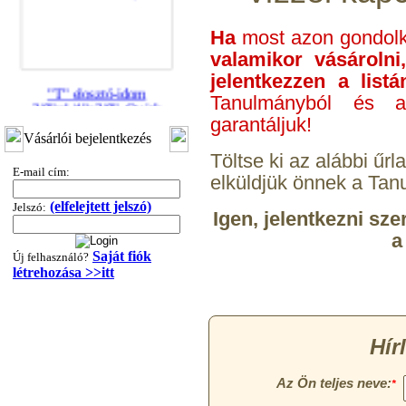
Ha
most azon gondol
valamikor vásároln
jelentkezzen a list
"T" elosztó-idom
Tanulmányból és a
3/8"x1/4"x3/8", Quick
garantáljuk!
360,-Ft
Vásárlói bejelentkezés
320,-Ft
Töltse ki az alábbi űr
---------
E-mail cím:
elküldjük önnek a Tan
(elfelejtett jelszó)
Jelszó:
Igen, jelentkezni sz
a
Saját fiók
Új felhasználó?
létrehozása >>itt
"T" elosztó-idom
1/4"x3/8"x1/4", Quick
360,-Ft
320,-Ft
---------