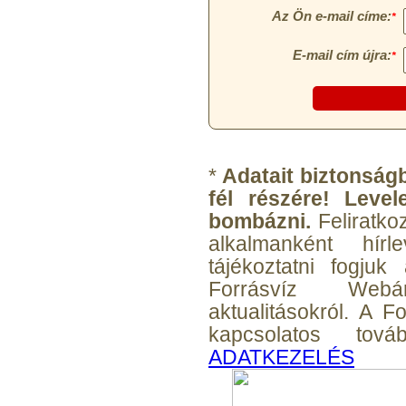
Egyenes összekötő-idom
3/8"x3/8", Quick
*
Adatait biztonságb
360,-Ft
fél részére! Leve
320,-Ft
bombázni.
Feliratko
---------
alkalmanként hírl
tájékoztatni fogjuk
Forrásvíz Webá
aktualitásokról. A 
kapcsolatos továb
ADATKEZELÉS
Külsőmenetes "L" könyök
bekötő-idom 1/4"x3/8",