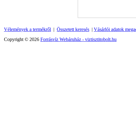
Quick
270,-Ft
220,-Ft
---------
Vélemények a termékről
|
Összetett keresés
|
Vásárlói adatok mega
Copyright © 2026
Forrásvíz Webáruház - viztisztitobolt.hu
Külsőmenetes "T" elosztó
bekötő-idom 1/4"x1/4"x1/4",
Quick, szimmetrikus
180,-Ft
200,-Ft
---------