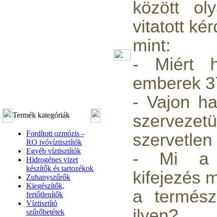
között ol
vitatott ké
mint:
- Miért h
emberek 
- Vajon h
Termék kategóriák
szervezet
Fordított ozmózis -
szervetlen
RO ivóvíztisztítók
Egyéb víztisztítók
- Mi a "
Hidrogénes vizet
készítők és tartozékok
kifejezés 
Zuhanyszűrők
Kiegészítők,
a termész
fertőtlenítők
Víztisztító
ilyen?
szűrőbetétek