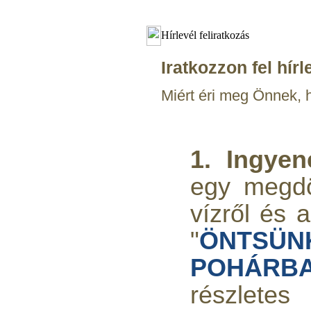
Hírlevél feliratkozás
Iratkozzon fel hírl
Miért éri meg Önnek, h
1. Ingye
egy megd
vízről és a
"
ÖNTSÜN
POHÁRBA
részletes