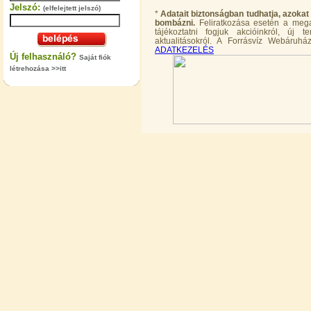
Jelszó:
(elfelejtett jelszó)
*
Adatait biztonságban tudhatja, azokat
bombázni.
Feliratkozása esetén a megad
tájékoztatni fogjuk akcióinkról, új
aktualitásokról. A Forrásvíz Webáruház
ADATKEZELÉS
Új felhasználó?
Saját fiók
"T" elosztó-idom 1/4"x3/8"x1/4",
létrehozása >>itt
Quick
360,-Ft
320,-Ft
---------
Egyenes összekötő-idom 3/8"x3/8",
Quick
360,-Ft
320,-Ft
---------