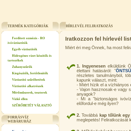
TERMÉK KATEGÓRIÁK
HÍRLEVÉL FELIRATKOZÁS
Iratkozzon fel hírlevél lis
Fordított ozmózis - RO
ivóvíztisztítók
Miért éri meg Önnek, ha most felir
Egyéb víztisztítók
Hidrogénes vizet készítők és
tartozékok
1. Ingyenesen
elküldünk 
Zuhanyszűrők
élettani hatásáról: "
ÖNTSÜ
Kiegészítők, fertőtlenítők
részletes tanulmányból, tö
Víztisztító szűrőbetétek
kapunk választ, mint:
- Miért hízik el a vízhiány
Víztisztító alkatrészek
- Vajon hasznosak-e vagy s
Mérőműszerek, teszterek
anyagok?
- Mi a "biztonságos ivóví
Vízkő ellen
előfordul-e még ilyen?
SZŰRŐBETÉT VÁLASZTÓ
2.
Továbbá
kap tőlünk egy 
FORRÁSVÍZ
meglepetés! Feliratkozását 
WEBÁRUHÁZ