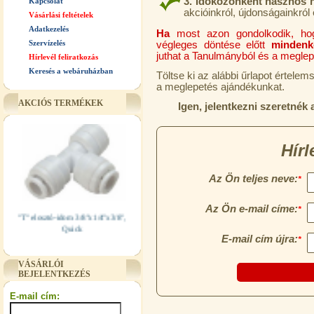
3.
Időközönként hasznos h
Kapcsolat
akcióinkról, újdonságainkról 
Vásárlási feltételek
Adatkezelés
Ha
most azon gondolkodik, h
Szervízelés
végleges döntése előtt
mindenké
juthat a Tanulmányból és a meglepe
Hírlevél feliratkozás
Keresés a webáruházban
Töltse ki az alábbi űrlapot értele
a meglepetés ajándékunkat.
AKCIÓS TERMÉKEK
Igen, jelentkezni szeretnék
"T" elosztó-idom 3/8"x1/4"x3/8",
Quick
360,-Ft
320,-Ft
VÁSÁRLÓI
---------
BEJELENTKEZÉS
E-mail cím: