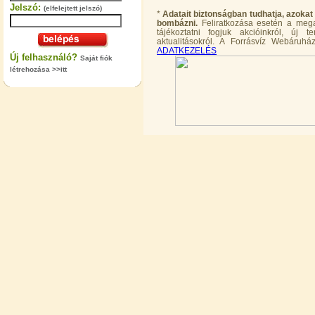
Jelszó:
(elfelejtett jelszó)
*
Adatait biztonságban tudhatja, azokat
bombázni.
Feliratkozása esetén a megad
tájékoztatni fogjuk akcióinkról, új
aktualitásokról. A Forrásvíz Webáruház
ADATKEZELÉS
Új felhasználó?
Saját fiók
létrehozása >>itt
"T" elosztó-idom 1/4"x3/8"x1/4",
Quick
360,-Ft
320,-Ft
---------
Egyenes összekötő-idom 3/8"x3/8",
Quick
360,-Ft
320,-Ft
---------