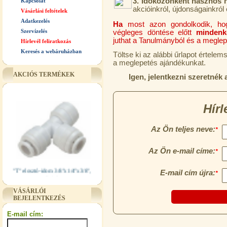
3.
Időközönként hasznos h
Kapcsolat
akcióinkról, újdonságainkról 
Vásárlási feltételek
Adatkezelés
Ha
most azon gondolkodik, h
Szervízelés
végleges döntése előtt
mindenké
juthat a Tanulmányból és a meglepe
Hírlevél feliratkozás
Keresés a webáruházban
Töltse ki az alábbi űrlapot értele
a meglepetés ajándékunkat.
AKCIÓS TERMÉKEK
Igen, jelentkezni szeretnék
"T" elosztó-idom 3/8"x1/4"x3/8",
Quick
360,-Ft
VÁSÁRLÓI
BEJELENTKEZÉS
320,-Ft
---------
E-mail cím: