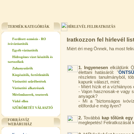
TERMÉK KATEGÓRIÁK
HÍRLEVÉL FELIRATKOZÁS
Iratkozzon fel hírlevél lis
Fordított ozmózis - RO
ivóvíztisztítók
Miért éri meg Önnek, ha most felir
Egyéb víztisztítók
Hidrogénes vizet készítők és
tartozékok
1. Ingyenesen
elküldünk 
Zuhanyszűrők
élettani hatásáról: "
ÖNTSÜ
Kiegészítők, fertőtlenítők
részletes tanulmányból, tö
Víztisztító szűrőbetétek
kapunk választ, mint:
- Miért hízik el a vízhiány
Víztisztító alkatrészek
- Vajon hasznosak-e vagy s
Mérőműszerek, teszterek
anyagok?
- Mi a "biztonságos ivóví
Vízkő ellen
előfordul-e még ilyen?
SZŰRŐBETÉT VÁLASZTÓ
2.
Továbbá
kap tőlünk egy 
FORRÁSVÍZ
meglepetés! Feliratkozását 
WEBÁRUHÁZ