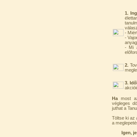
1. In
életta
tanul
válasz
- Miér
- Vaj
Szivárgás érzékelő
anyag
víztisztítóhoz, 1/4", Quick,
- Mi 
típus 2.
előfor
4.200,-Ft
2.
Tov
4.000,-Ft
megle
---------
3.
Idő
akciói
Ha
most a
végleges dö
juthat a Tan
Töltse ki az
a meglepeté
Economy Water átfolyós
asztali víztisztító
Igen, j
(FCCBKDF)