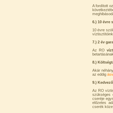
360,-Ft
A fordított
320,-Ft
következtéb
---------
meghibásodás 
6.) 10 évre
10 évre szól
víztisztítóin
7.) 2 év ga
Az RO
víz
Külsőmenetes "L" könyök
betartásának
bekötő-idom 1/4"x3/8",
8.) Költség
Quick
Akár néhány 
270,-Ft
az eddig
ásv
220,-Ft
---------
9.) Kedvező
Az RO vízti
szükséges c
cseréje egys
előzetes ad
cserék közel