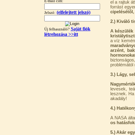
E-mail cím:
el a rajtuk 
forrást egy
cipelésétől,
(elfelejtett jelszó)
Jelszó:
2.) Kiváló 
Saját fiók
Új felhasználó?
A készülék 
létrehozása >>itt
kristálytisz
a víz kemé
"T" elosztó-idom
maradványo
1/4"x3/8"x1/4", Quick
arzént, bak
hormonoka
biztonságos
360,-Ft
problémától
320,-Ft
---------
3.) Lágy, sel
Nagymértékb
levesek, te
lesznek. Ha 
akadály!
4.) Hatékon
A NASA által
Egyenes összekötő-idom
os hatásfok
3/8"x3/8", Quick
5.) Akár egy 