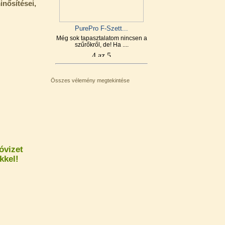
nősítései,
PurePro F-Szett...
Még sok tapasztalatom nincsen a
szűrőkről, de! Ha ....
Összes vélemény megtekintése
óvizet
kkel!