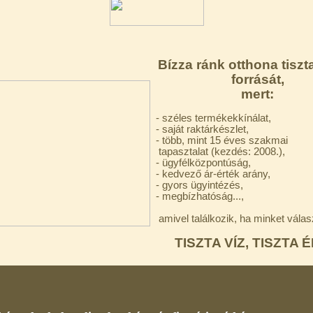
Bízza ránk otthona tiszt
forrását,
mert:
- széles termékekkínálat,
- saját raktárkészlet,
- több, mint 15 éves szakmai
tapasztalat (kezdés: 2008.),
- ügyfélközpontúság,
- kedvező ár-érték arány,
- gyors ügyintézés,
- megbízhatóság...,
amivel találkozik, ha minket válas
TISZTA VÍZ, TISZTA É