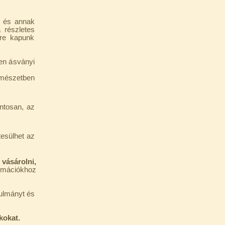
l és annak
 részletes
kre kapunk
en ásványi
rmészetben
ntosan, az
tesülhet az
vásárolni,
rmációkhoz
nulmányt és
kokat.