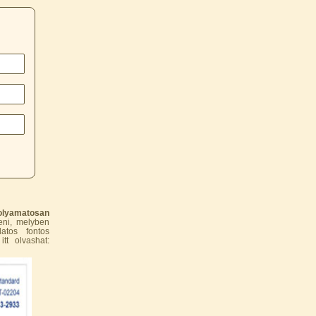
 folyamatosan
eni, melyben
latos fontos
tt olvashat: