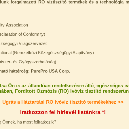
alunk forgalmazott RO víztisztító termékek és a technológia mi
lity
A
ssociation
claration of Conformity)
zségügyi Világszervezet
ational (Nemzetközi Közegészségügyi Alapítvány)
miszer- és Gyógyszerhatóság)
ható háttércég: PurePro USA Corp.
tsa Ön is az állandóan rendelkezésre álló, egészséges iv
nában, Fordított Ozmózis (RO) Ivóvíz tisztító rendszerün
Ugrás a Háztartási RO Ivóvíz tisztító termékekhez >>
Iratkozzon fel hírlevél listánkra *!
g Önnek, ha most feliratkozik?