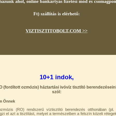
ázunk ahol, online bankártyás fizetési mód és csomagpont
Ft) szállítás is elérhető:
VIZTISZTITOBOLT.COM >>
10+1 indok,
 (fordított ozmózis) háztartási ivóvíz tisztító berendezésein
szól:
em Önnek
 ozmózis (RO) rendszerű víztisztító berendezés otthonában (pl. 
gzi el azt a tisztítást, melyet a természetben a felszín közeli réteg