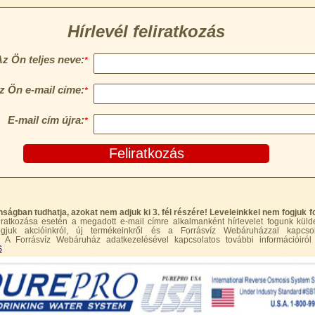
onságban tudhatja, azokat nem adjuk ki 3. fél részére! Leveleinkkel nem fogjuk
ratkozása esetén a megadott e-mail címre alkalmanként hírlevelet fogunk küld
fogjuk akcióinkról, új termékeinkről és a Forrásvíz Webáruházzal kapcso
l. A Forrásvíz Webáruház adatkezelésével kapcsolatos további információiról i
S