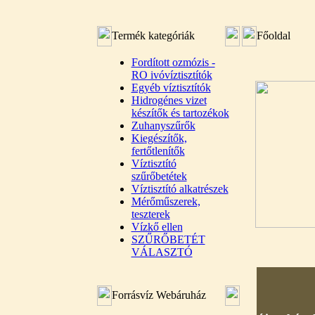
Termék kategóriák
Főoldal
Fordított ozmózis -
RO ivóvíztisztítók
Egyéb víztisztítók
Hidrogénes vizet
készítők és tartozékok
Zuhanyszűrők
Kiegészítők,
fertőtlenítők
Víztisztító
szűrőbetétek
Víztisztító alkatrészek
Mérőműszerek,
teszterek
Vízkő ellen
SZŰRŐBETÉT
VÁLASZTÓ
Forrásvíz Webáruház