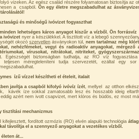
átfolyó vizeken. Az egész család részére folyamatosan biztosítja az ot
enesen a csapból.
Ön egy életre megszabadulhat az ásványvize
 tárolásától
!
tisztaságú és minőségű ivóvizet fogyaszthat
minden lehetséges káros anyagot kiszűr a vízből. Ön forrásvíz
ta ivóvizet
nyer a készülékkel. A tisztított víz a lebegő szennyezőa
nységét okozó
szervetlen
ásványokon túl,
nem tartalmaz még klórt
kat, nehézfémeket, vegyi és radioaktív anyagokat, mérgező 
tériumokat, vírusokat, nitrátokat, nitriteket, gyógyszerszárma
t
. Egészségét biztonságban tudhatja, az RO víz fogyasztás
, teljesen méregteleníteni tudja szervezetét, ezáltal egy sor
 megszabadulhat.
ymes ízű vízzel készítheti el ételeit, italait
en javítja a csapból kifolyó ivóvíz ízét
, mellyel az otthon elkészí
ák, kávék íze sokkal zamatosabb lesz és hosszabb ideig eltarth
eddig azért nem ivott csapvizet
, mert klóros és büdös, ez most m
y tisztítási mechanizmus
 kifejlesztett, fordított ozmózis (RO) elvén alapuló technológia
átla
kal távolítja el a szennyező anyagokat a vezetékes vízből.
életen át...