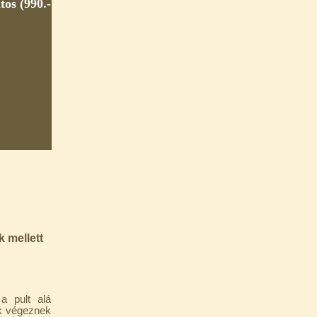
os (990.-
k mellett
a pult alá
ek végeznek