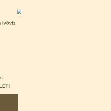
a ivóvíz
zt.
LET!