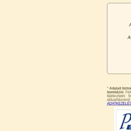
13.600,-Ft
12.400,-Ft
---------
Economy Water átfolyós
asztali víztisztító
(FCCBKDF-STO)
*
Adatait bizt
13.700,-Ft
bombázni.
Feli
12.500,-Ft
tájékoztatni 
---------
aktualitásokró
ADATKEZELÉ