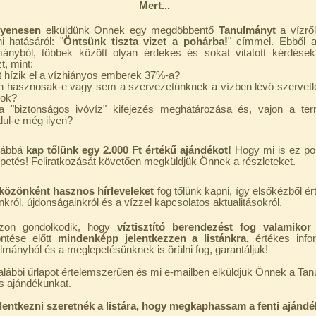
Mert...
gyenesen
elküldünk Önnek egy megdöbbentő
Tanulmányt
a vízrő
ni hatásáról: "
Öntsünk tiszta vizet a pohárba!
" címmel. Ebből a
mányból, többek között olyan érdekes és sokat vitatott kérdése
t, mint:
t hízik el a vízhiányos emberek 37%-a?
on hasznosak-e vagy sem a szervezetünknek a vízben lévő szervetl
ok?
a "biztonságos ivóvíz" kifejezés meghatározása és, vajon a te
dul-e még ilyen?
ábbá
kap tőlünk egy 2.000 Ft értékű ajándékot!
Hogy mi is ez po
petés! Feliratkozását követően megküldjük Önnek a részleteket.
közönként hasznos hírleveleket
fog tőlünk kapni, így elsőkézből ér
nkról, újdonságainkról és a vízzel kapcsolatos aktualitásokról.
zon gondolkodik, hogy
víztisztító berendezést fog valamikor 
ntése előtt
mindenképp jelentkezzen a listánkra,
értékes info
ulmányból és a meglepetésünknek is örülni fog, garantáljuk!
 alábbi űrlapot értelemszerűen és mi e-mailben elküldjük Önnek a Ta
s ajándékunkat.
elentkezni szeretnék a listára, hogy megkaphassam a fenti ajándé