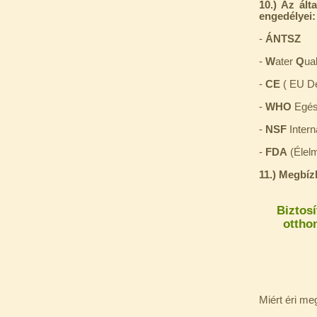
10.) Az ált
engedélyei:
Külsőmenetes "T" elosztó
-
ÁNTSZ
bekötő-idom 1/4"x1/4"x1/4",
Quick, szimmetrikus
-
W
ater
Q
ua
180,-Ft
-
CE
( EU De
200,-Ft
---------
-
WHO
Egés
-
NSF
Intern
-
FDA
(Élel
11.) Megbíz
Biztosí
ottho
PurePro AIFIR biokerámia
energetizáló egység
6.160,-Ft
5.900,-Ft
---------
Miért éri me