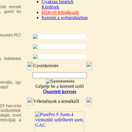
Gyakran Ismételt
lódó -ennek
Kérdések
t, gond és
Hírlevél feliratkozás
Keresés a webáruházban
a esetén RO
s feltételek
Gyorskeresés
imális, így
Gépelje be a keresett szót!
atja!
Összetett keresés
Vélemények a termékről
 24 havonta
űrőbetétek
dejét, mert
rtesítjük a