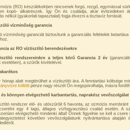
 ozmózis (RO) készülékekben nincsenek forgó, rezgő, egymással súr
en kopó- alkatrészek. Így Ön és családja, akár évtizedeken á
nélkül (gyakorlati tapasztalat) fogja élvezni a tisztavíz forrását.
 szóló vízminőség garancia
ó vízminőség garanciát biztosítunk a garanciális feltételek betartás
khoz.
rancia az RO víztisztító berendezésekre
tisztító rendszereinkre a teljes körű Garancia 2 év
(garanciáli
 esetében), a szűrők kivételével.
takarékos
hónap alatt megtérülhet a víztisztító ára. A fenntartási költsége min
ányvízre költött
pénze nagy részét Ön megspórolhatja, másra fordíth
 és könnyen elvégezhető karbantartás, naprakész vevőszolgálat
sztító rendszer elő- és utószűrőit 6 havonta, az ozmózis membránt
serélni egy 4 tagú, átlagos vízfogyasztású család esetén. A sz
zerűen elvégezhető mindenki által! Önnek figyelnie se kell a csere i
ategyeztetést követően vevőszolgálatunk nyilvántartása alapján é
edtéről.