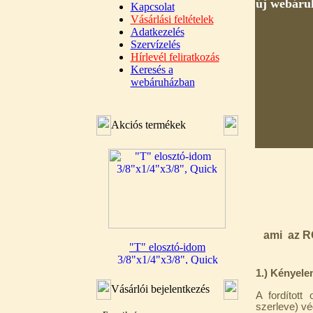
új webáruh
Kapcsolat
Vásárlási feltételek
Adatkezelés
Szervízelés
Hírlevél feliratkozás
Keresés a
webáruházban
Akciós termékek
"T" elosztó-idom
ami az RO
3/8"x1/4"x3/8", Quick
360,-Ft
1.) Kényel
320,-Ft
Vásárlói bejelentkezés
A fordított
---------
szerleve) vé