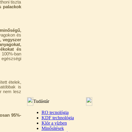
thoni tiszta
s palackok
 minőségű,
nyagokon és
, vegyszer
anyagokat,
zékokat és
a 100%-ban
 egészségi
tett ételek,
atóbbak is
ár nem lesz
Tudástár
RO tecnológia
gosan 95%-
KDF technológia
Klór a vízben
Minősítések