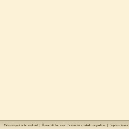
Vélemények a termékről
|
Összetett keresés
|
Vásárlói adatok megadása
|
Bejelentkezés