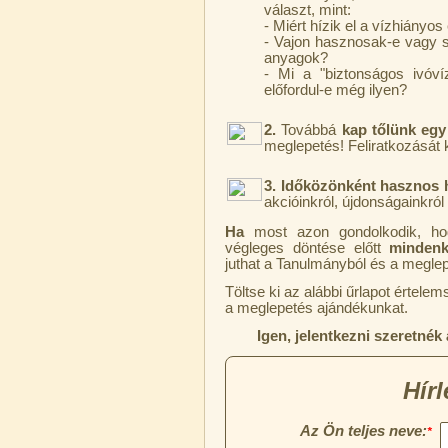
választ, mint:
6.160,-Ft
- Miért hízik el a vízhiány
5.900,-Ft
- Vajon hasznosak-e vagy 
---------
anyagok?
- Mi a "biztonságos ivóv
előfordul-e még ilyen?
2.
Továbbá
kap tőlünk egy
meglepetés! Feliratkozását
3.
Időközönként hasznos h
akcióinkról, újdonságainkról
Szivárgás érzékelő víztisztítóhoz, 1/4",
Quick, típus 2.
Ha
most azon gondolkodik, 
végleges döntése előtt
mindenké
4.200,-Ft
juthat a Tanulmányból és a meglepe
4.000,-Ft
Töltse ki az alábbi űrlapot értel
---------
a meglepetés ajándékunkat.
Igen, jelentkezni szeretnék