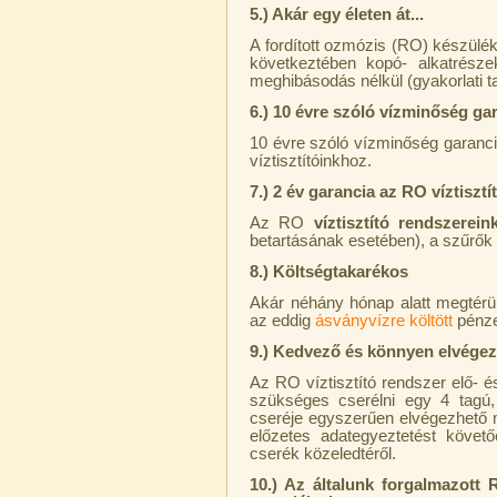
5.) Akár egy életen át...
A fordított ozmózis (RO) készülé
következtében kopó- alkatrésze
meghibásodás nélkül (gyakorlati tap
6.) 10 évre szóló vízminőség ga
Egyenes összekötő-idom 3/8"x3/8",
10 évre szóló vízminőség garanciá
Quick
víztisztítóinkhoz.
7.) 2 év garancia az RO víztiszt
360,-Ft
320,-Ft
Az RO
víztisztító rendszerei
---------
betartásának esetében), a szűrők 
8.) Költségtakarékos
Akár néhány hónap alatt megtérülhe
az eddig
ásványvízre költött
pénze
9.) Kedvező és könnyen elvégez
Az RO víztisztító rendszer elő- 
szükséges cserélni egy 4 tagú,
Külsőmenetes "L" könyök bekötő-
cseréje egyszerűen elvégezhető mi
idom 1/4"x3/8", Quick
előzetes adategyeztetést követő
cserék közeledtéről.
270,-Ft
220,-Ft
10.) Az általunk forgalmazott 
---------