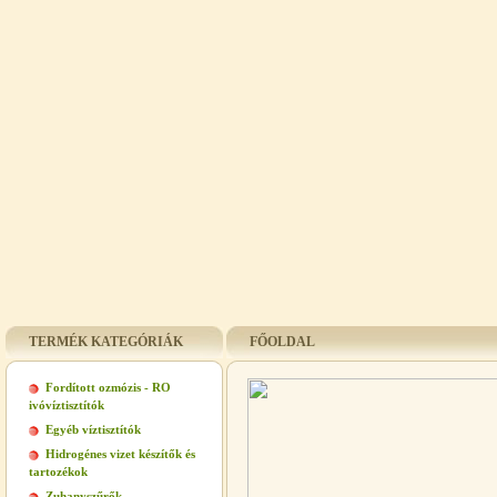
TERMÉK KATEGÓRIÁK
FŐOLDAL
Fordított ozmózis - RO
ivóvíztisztítók
Egyéb víztisztítók
Hidrogénes vizet készítők és
tartozékok
Zuhanyszűrők