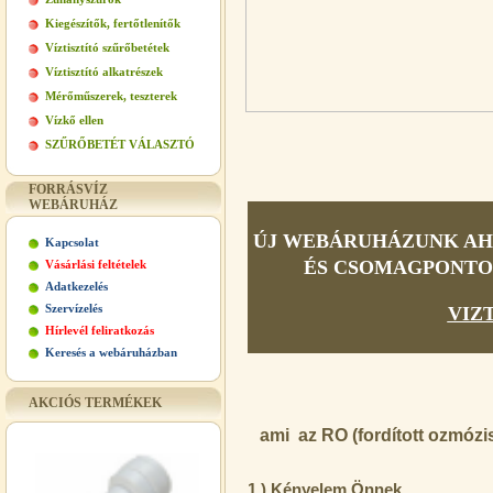
Kiegészítők, fertőtlenítők
Víztisztító szűrőbetétek
Víztisztító alkatrészek
Mérőműszerek, teszterek
Vízkő ellen
SZŰRŐBETÉT VÁLASZTÓ
FORRÁSVÍZ
WEBÁRUHÁZ
ÚJ WEBÁRUHÁZUNK AHO
Kapcsolat
ÉS CSOMAGPONTOS 
Vásárlási feltételek
Adatkezelés
Szervízelés
VIZ
Hírlevél feliratkozás
Keresés a webáruházban
AKCIÓS TERMÉKEK
ami az RO (fordított ozmózis
1.) Kényelem Önnek