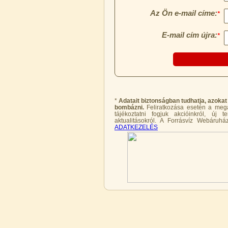
Economy Water átfolyós asztali
víztisztító (FCCBKDF)
13.600,-Ft
12.400,-Ft
---------
*
Adatait biztonságban tudhatja, azokat
bombázni.
Feliratkozása esetén a megad
tájékoztatni fogjuk akcióinkról, új
aktualitásokról. A Forrásvíz Webáruház
ADATKEZELÉS
Economy Water átfolyós asztali
víztisztító (FCCBKDF-STO)
13.700,-Ft
12.500,-Ft
---------