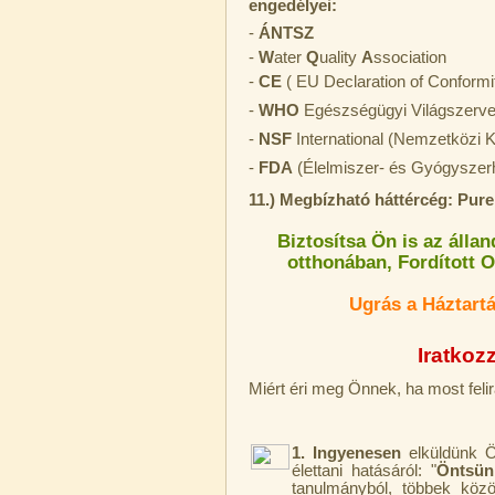
engedélyei:
-
ÁNTSZ
-
W
ater
Q
uality
A
ssociation
-
CE
( EU Declaration of Conformi
-
WHO
Egészségügyi Világszerve
-
NSF
International (Nemzetközi 
-
FDA
(Élelmiszer- és Gyógyszer
Külsőmenetes "T" elosztó bekötő-
idom 1/4"x1/4"x1/4", Quick,
11.) Megbízható háttércég: Pur
szimmetrikus
Biztosítsa Ön is az álla
180,-Ft
otthonában, Fordított O
200,-Ft
---------
Ugrás a Háztartá
Iratkozz
Miért éri meg Önnek, ha most feli
1. Ingyenesen
elküldünk
PurePro AIFIR biokerámia
élettani hatásáról: "
Öntsün
energetizáló egység
tanulmányból, többek közö