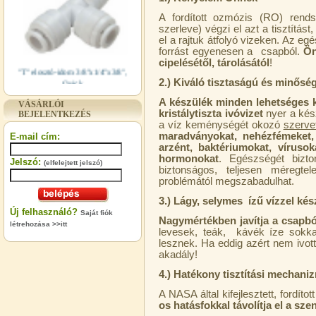
A fordított ozmózis (RO) rendsz
szerleve) végzi el azt a tisztítás
el a rajtuk átfolyó vizeken. Az eg
forrást egyenesen a csapból.
Ön
cipelésétől, tárolásától
!
"T" elosztó-idom 3/8"x1/4"x3/8",
Quick
2.) Kiváló tisztaságú és minősé
360,-Ft
A készülék minden lehetséges k
VÁSÁRLÓI
320,-Ft
kristálytiszta ivóvizet
nyer a kész
BEJELENTKEZÉS
---------
a víz keménységét okozó
szerve
maradványokat, nehézfémeket,
E-mail cím:
arzént, baktériumokat, vírusok
hormonokat
. Egészségét bizt
Jelszó:
(elfelejtett jelszó)
biztonságos, teljesen méregtel
problémától megszabadulhat.
3.) Lágy, selymes ízű vízzel készít
Új felhasználó?
Saját fiók
Nagymértékben javítja a csapból
létrehozása >>itt
levesek, teák, kávék íze sokka
"T" elosztó-idom 1/4"x3/8"x1/4",
lesznek. Ha eddig azért nem ivot
Quick
akadály!
360,-Ft
4.) Hatékony tisztítási mechani
320,-Ft
---------
A NASA által kifejlesztett, fordít
os hatásfokkal távolítja el a sz