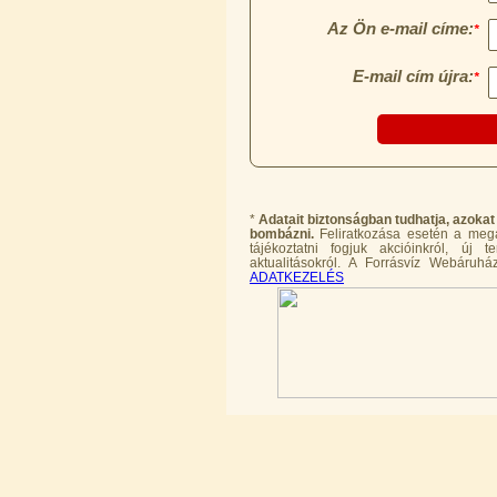
Economy Water átfolyós asztali
víztisztító (FCCBKDF)
13.600,-Ft
12.400,-Ft
---------
*
Adatait biztonságban tudhatja, azokat
bombázni.
Feliratkozása esetén a megad
tájékoztatni fogjuk akcióinkról, új
aktualitásokról. A Forrásvíz Webáruház
Economy Water átfolyós asztali
ADATKEZELÉS
víztisztító (FCCBKDF-STO)
13.700,-Ft
12.500,-Ft
---------