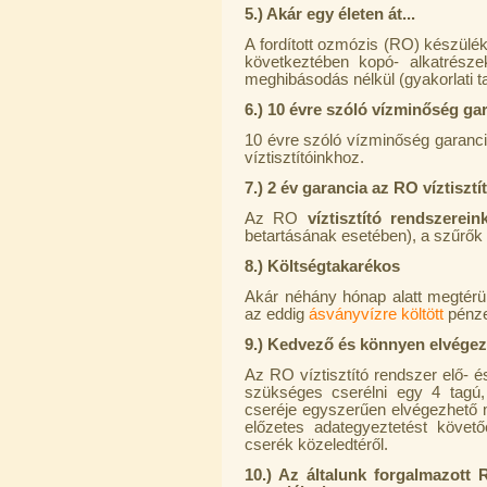
5.) Akár egy életen át...
A fordított ozmózis (RO) készülé
következtében kopó- alkatrésze
meghibásodás nélkül (gyakorlati tap
6.) 10 évre szóló vízminőség ga
Egyenes összekötő-idom 3/8"x3/8",
10 évre szóló vízminőség garanciá
Quick
víztisztítóinkhoz.
360,-Ft
7.) 2 év garancia az RO víztiszt
320,-Ft
---------
Az RO
víztisztító rendszerei
betartásának esetében), a szűrők 
8.) Költségtakarékos
Akár néhány hónap alatt megtérülhe
az eddig
ásványvízre költött
pénze
9.) Kedvező és könnyen elvégez
Az RO víztisztító rendszer elő- 
szükséges cserélni egy 4 tagú,
Külsőmenetes "L" könyök bekötő-
cseréje egyszerűen elvégezhető mi
idom 1/4"x3/8", Quick
előzetes adategyeztetést követő
cserék közeledtéről.
270,-Ft
220,-Ft
10.) Az általunk forgalmazott 
---------