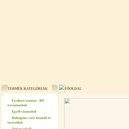
TERMÉK KATEGÓRIÁK
FŐOLDAL
Fordított ozmózis - RO
ivóvíztisztítók
Egyéb víztisztítók
Hidrogénes vizet készítők és
tartozékok
Zuhanyszűrők