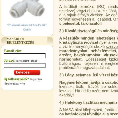
A fordított ozmózis (RO) rendsz
szerleve) végzi el azt a tisztítás
el a rajtuk átfolyó vizeken. Az eg
forrást egyenesen a csapból.
Ön
"T" elosztó-idom 3/8"x1/4"x3/8",
cipelésétől, tárolásától
!
Quick
2.) Kiváló tisztaságú és minősé
360,-Ft
A készülék minden lehetséges k
320,-Ft
VÁSÁRLÓI
kristálytiszta ivóvizet
nyer a kész
BEJELENTKEZÉS
---------
a víz keménységét okozó
szerve
maradványokat, nehézfémeket,
E-mail cím:
arzént, baktériumokat, vírusok
hormonokat
. Egészségét bizt
Jelszó:
(elfelejtett jelszó)
biztonságos, teljesen méregtel
problémától megszabadulhat.
3.) Lágy, selymes ízű vízzel készít
Új felhasználó?
Saját fiók
Nagymértékben javítja a csapból
létrehozása >>itt
"T" elosztó-idom 1/4"x3/8"x1/4",
levesek, teák, kávék íze sokka
Quick
lesznek. Ha eddig azért nem ivot
akadály!
360,-Ft
4.) Hatékony tisztítási mechani
320,-Ft
---------
A NASA által kifejlesztett, fordít
os hatásfokkal távolítja el a sz