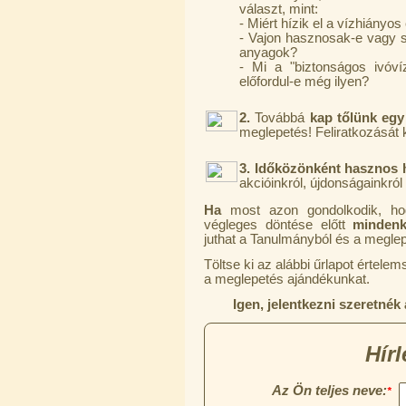
választ, mint:
6.160,-Ft
- Miért hízik el a vízhiány
5.900,-Ft
- Vajon hasznosak-e vagy 
---------
anyagok?
- Mi a "biztonságos ivóv
előfordul-e még ilyen?
2.
Továbbá
kap tőlünk egy
meglepetés! Feliratkozását
3.
Időközönként hasznos h
akcióinkról, újdonságainkról
Szivárgás érzékelő víztisztítóhoz, 1/4",
Quick, típus 2.
Ha
most azon gondolkodik, 
végleges döntése előtt
mindenké
4.200,-Ft
juthat a Tanulmányból és a meglepe
4.000,-Ft
---------
Töltse ki az alábbi űrlapot értel
a meglepetés ajándékunkat.
Igen, jelentkezni szeretnék