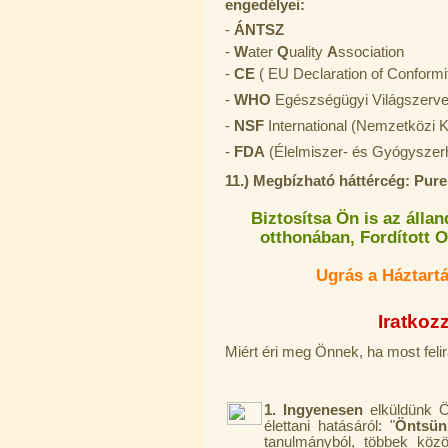
engedélyei:
-
ÁNTSZ
-
W
ater
Q
uality
A
ssociation
-
CE
( EU Declaration of Conformi
-
WHO
Egészségügyi Világszerve
-
NSF
International (Nemzetközi 
-
FDA
(Élelmiszer- és Gyógyszer
Külsőmenetes "T" elosztó bekötő-
idom 1/4"x1/4"x1/4", Quick,
11.) Megbízható háttércég: Pur
szimmetrikus
Biztosítsa Ön is az álla
180,-Ft
otthonában, Fordított O
200,-Ft
---------
Ugrás a Háztartá
Iratkozz
Miért éri meg Önnek, ha most feli
1. Ingyenesen
elküldünk
PurePro AIFIR biokerámia
élettani hatásáról: "
Öntsün
energetizáló egység
tanulmányból, többek közö