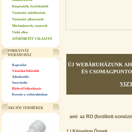
Kiegészítők, fertőtlenítők
Víztisztító szűrőbetétek
Víztisztító alkatrészek
Mérőműszerek, teszterek
Vízkő ellen
SZŰRŐBETÉT VÁLASZTÓ
FORRÁSVÍZ
WEBÁRUHÁZ
ÚJ WEBÁRUHÁZUNK AHO
Kapcsolat
ÉS CSOMAGPONTOS 
Vásárlási feltételek
Adatkezelés
Szervízelés
VIZ
Hírlevél feliratkozás
Keresés a webáruházban
AKCIÓS TERMÉKEK
ami az RO (fordított ozmózis
1.) Kényelem Önnek