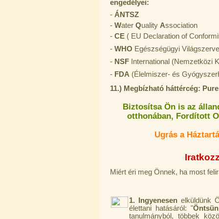
---------
engedélyei:
-
ÁNTSZ
-
W
ater
Q
uality
A
ssociation
-
CE
( EU Declaration of Conformi
-
WHO
Egészségügyi Világszerve
-
NSF
International (Nemzetközi 
-
FDA
(Élelmiszer- és Gyógyszer
Külsőmenetes "T" elosztó bekötő-
11.) Megbízható háttércég: Pur
idom 1/4"x1/4"x1/4", Quick,
szimmetrikus
Biztosítsa Ön is az álla
180,-Ft
otthonában, Fordított O
200,-Ft
---------
Ugrás a Háztartá
Iratkozz
Miért éri meg Önnek, ha most feli
1. Ingyenesen
elküldünk
PurePro AIFIR biokerámia
élettani hatásáról: "
Öntsün
energetizáló egység
tanulmányból, többek közö