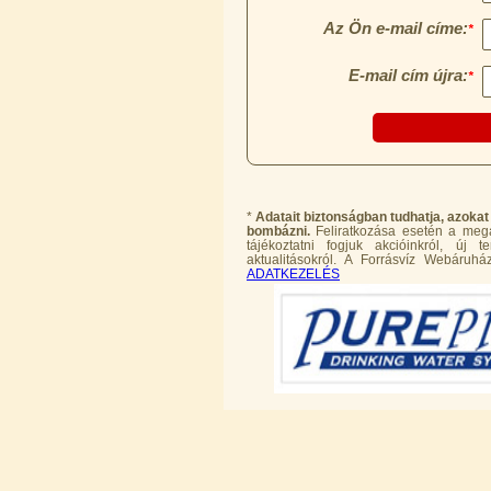
Economy Water átfolyós asztali
víztisztító (FCCBKDF)
13.600,-Ft
12.400,-Ft
---------
*
Adatait biztonságban tudhatja, azokat
bombázni.
Feliratkozása esetén a megad
tájékoztatni fogjuk akcióinkról, új
aktualitásokról. A Forrásvíz Webáruház
ADATKEZELÉS
Economy Water átfolyós asztali
víztisztító (FCCBKDF-STO)
13.700,-Ft
12.500,-Ft
---------