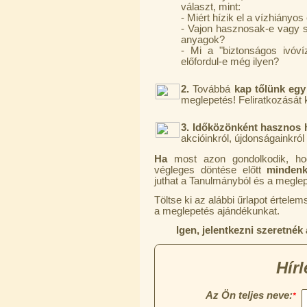
választ, mint:
6.160,-Ft
- Miért hízik el a vízhiány
5.900,-Ft
- Vajon hasznosak-e vagy 
---------
anyagok?
- Mi a "biztonságos ivóv
előfordul-e még ilyen?
2.
Továbbá
kap tőlünk egy
meglepetés! Feliratkozását
3.
Időközönként hasznos h
akcióinkról, újdonságainkról
Szivárgás érzékelő víztisztítóhoz, 1/4",
Ha
most azon gondolkodik, 
Quick, típus 2.
végleges döntése előtt
mindenké
juthat a Tanulmányból és a meglepe
4.200,-Ft
4.000,-Ft
Töltse ki az alábbi űrlapot értel
---------
a meglepetés ajándékunkat.
Igen, jelentkezni szeretnék