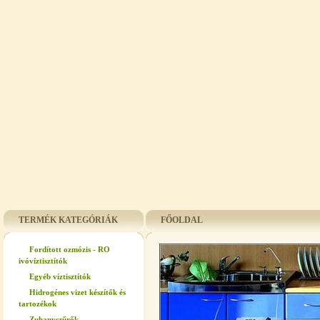
TERMÉK KATEGÓRIÁK
FŐOLDAL
Fordított ozmózis - RO
ivóvíztisztítók
Egyéb víztisztítók
Hidrogénes vizet készítők és
tartozékok
Zuhanyszűrők