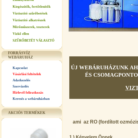
Kiegészítők, fertőtlenítők
Víztisztító szűrőbetétek
Víztisztító alkatrészek
Mérőműszerek, teszterek
Vízkő ellen
SZŰRŐBETÉT VÁLASZTÓ
FORRÁSVÍZ
WEBÁRUHÁZ
ÚJ WEBÁRUHÁZUNK AHO
Kapcsolat
ÉS CSOMAGPONTOS 
Vásárlási feltételek
Adatkezelés
Szervízelés
VIZ
Hírlevél feliratkozás
Keresés a webáruházban
AKCIÓS TERMÉKEK
ami az RO (fordított ozmózis
1.) Kényelem Önnek