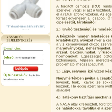
A fordított ozmózis (RO) rendsz
szerleve) végzi el azt a tisztítás
el a rajtuk átfolyó vizeken. Az eg
forrást egyenesen a csapból.
Ön
cipelésétől, tárolásától
!
"T" elosztó-idom 3/8"x1/4"x3/8",
Quick
2.) Kiváló tisztaságú és minősé
360,-Ft
A készülék minden lehetséges k
VÁSÁRLÓI
320,-Ft
kristálytiszta ivóvizet
nyer a kész
BEJELENTKEZÉS
---------
a víz keménységét okozó
szerve
maradványokat, nehézfémeket,
E-mail cím:
arzént, baktériumokat, vírusok
hormonokat
. Egészségét bizt
Jelszó:
(elfelejtett jelszó)
biztonságos, teljesen méregtel
problémától megszabadulhat.
3.) Lágy, selymes ízű vízzel készít
Új felhasználó?
Saját fiók
Nagymértékben javítja a csapból
létrehozása >>itt
levesek, teák, kávék íze sokka
"T" elosztó-idom 1/4"x3/8"x1/4",
lesznek. Ha eddig azért nem ivot
Quick
akadály!
360,-Ft
4.) Hatékony tisztítási mechani
320,-Ft
---------
A NASA által kifejlesztett, fordít
os hatásfokkal távolítja el a sz