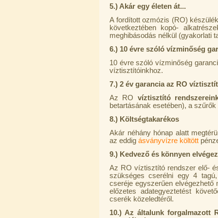
5.) Akár egy életen át...
A fordított ozmózis (RO) készülé
következtében kopó- alkatrésze
meghibásodás nélkül (gyakorlati tap
6.) 10 évre szóló vízminőség ga
10 évre szóló vízminőség garanciá
Egyenes összekötő-idom 3/8"x3/8",
víztisztítóinkhoz.
Quick
7.) 2 év garancia az RO víztiszt
360,-Ft
320,-Ft
Az RO
víztisztító rendszerei
---------
betartásának esetében), a szűrők 
8.) Költségtakarékos
Akár néhány hónap alatt megtérülhe
az eddig
ásványvízre költött
pénze
9.) Kedvező és könnyen elvégez
Az RO víztisztító rendszer elő- 
szükséges cserélni egy 4 tagú,
Külsőmenetes "L" könyök bekötő-
cseréje egyszerűen elvégezhető mi
idom 1/4"x3/8", Quick
előzetes adategyeztetést követő
cserék közeledtéről.
270,-Ft
220,-Ft
10.) Az általunk forgalmazott 