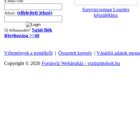
E-mail cím:
360,-Ft
320,-Ft
Szervizcsomag Lourdes
---------
(elfelejtett jelszó)
Jelszó:
készülékhez
Saját fiók
Új felhasználó?
létrehozása >>itt
Vélemények a termékről
|
Összetett keresés
|
Vásárlói adatok mega
Copyright © 2026
Forrásvíz Webáruház - viztisztitobolt.hu
"T" elosztó-idom
1/4"x3/8"x1/4", Quick
360,-Ft
320,-Ft
---------