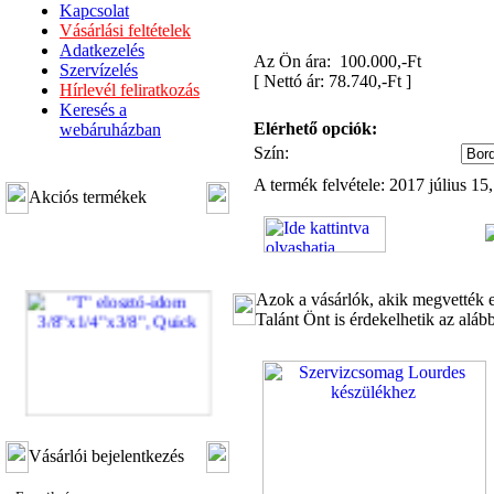
Kapcsolat
Vásárlási feltételek
Adatkezelés
Az Ön ára: 100.000,-Ft
Szervízelés
[
Nettó ár: 78.740,-Ft
]
Hírlevél feliratkozás
Keresés a
Elérhető opciók:
webáruházban
Szín:
A termék felvétele: 2017 július 15
Akciós termékek
Azok a vásárlók, akik megvették e
Talánt Önt is érdekelhetik az aláb
"T" elosztó-idom
Vásárlói bejelentkezés
3/8"x1/4"x3/8", Quick