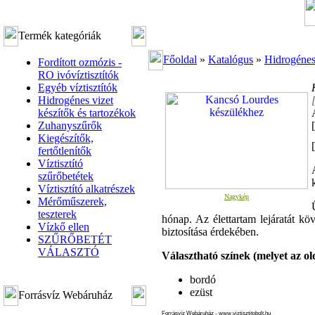
Termék kategóriák
Főoldal
»
Katalógus
»
Hidrogénes 
Fordított ozmózis -
RO ivóvíztisztítók
Egyéb víztisztítók
Hidrogénes vizet
készítők és tartozékok
Zuhanyszűrők
Kiegészítők,
[
fertőtlenítők
Víztisztító
szűrőbetétek
Víztisztító alkatrészek
Nagykép
Mérőműszerek,
teszterek
hónap. Az élettartam lejáratát kö
Vízkő ellen
biztosítása érdekében.
SZŰRŐBETÉT
VÁLASZTÓ
Választható színek (melyet az old
bordó
ezüst
Forrásvíz Webáruház
Forrásvíz Webáruház - www.viztisztitobolt.hu