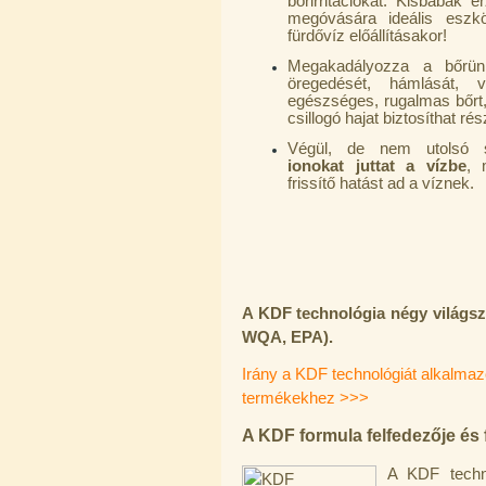
bőrirritációkat. Kisbabák 
---------
megóvására ideális eszk
fürdővíz előállításakor!
Megakadályozza a bőrünk
öregedését, hámlását, v
egészséges, rugalmas bőrt, 
csillogó hajat biztosíthat ré
Végül, de nem utolsó
ionokat juttat a vízbe
, 
Economy Water átfolyós asztali
frissítő hatást ad a víznek.
víztisztító (FCCBKDF)
13.600,-Ft
12.400,-Ft
---------
A KDF technológia négy világsz
WQA, EPA).
Irány a KDF technológiát alkalmaz
termékekhez >>>
A KDF formula felfedezője és f
Economy Water átfolyós asztali
víztisztító (FCCBKDF-STO)
A KDF techn