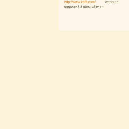
Külsőmenetes "L" könyök bekötő-
http://www.kdfft.com/
weboldal ere
idom 1/4"x1/8", Quick
felhasználásával készült.
180,-Ft
150,-Ft
---------