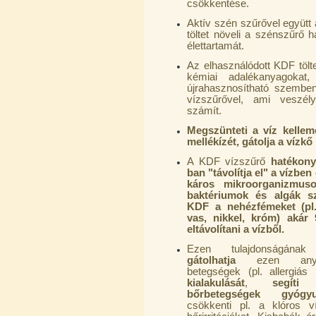
csökkentése.
Aktív szén szűrővel együtt
töltet növeli a szénszűrő 
élettartamát.
Az elhasználódott KDF tölt
kémiai adalékanyagokat
újrahasznosítható szembe
PurePro AIFIR biokerámia
vízszűrővel, ami veszél
energetizáló egység
számít.
6.160,-Ft
Megszünteti a víz kellem
5.900,-Ft
mellékízét, gátolja a vízk
---------
A KDF vízszűrő
hatékony
ban "távolítja el" a vízben 
káros mikroorganizmuso
baktériumok és algák s
KDF a nehézfémeket (pl.
vas, nikkel, króm) akár
eltávolítani a vízből.
Ezen tulajdonságának
gátolhatja
ezen anya
Szivárgás érzékelő víztisztítóhoz, 1/4",
betegségek (pl. allergiás
Quick, típus 2.
kialakulását
,
segíti
a
bőrbetegségek gyógyu
4.200,-Ft
csökkenti pl. a klóros ví
4.000,-Ft