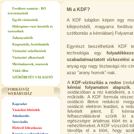
Fordított ozmózis - RO
Mi a KDF?
ivóvíztisztítók
A KDF tulajdon képen egy moz
Egyéb víztisztítók
kifejezésből, magyarra fordítv
Hidrogénes vizet készítők és
tartozékok
szétbontás a kémiában) Folyamat 
Zuhanyszűrők
Kiegészítők, fertőtlenítők
Egyrészt beszélhetünk KDF te
Víztisztító szűrőbetétek
technológia egy
folyadékkeze
Víztisztító alkatrészek
szabadalmaztatott vízkezelési 
Mérőműszerek, teszterek
anyag egy nagy tisztaságú réz-cin
Vízkő ellen
azaz "arany homok"-nak.
SZŰRŐBETÉT VÁLASZTÓ
A
KDF-víztiszítás a redox
(reduk
kémiai folyamaton alapszik.
A
FORRÁSVÍZ
oxidációban a réz katódként, a 
WEBÁRUHÁZ
működik. A KDF formula részecs
oxidáció illetve redukció me
Kapcsolat
oxidáció elektron leadást, a red
Vásárlási feltételek
felvételt jelent. E kémia
felhasználásával szűrik ki 
Adatkezelés
egészségre ártalmas klórt és a 
Szervízelés
nehézfémeket. A KDF vízszűrő töl
Hírlevél feliratkozás
távolítja el a klórt, hogy azo
Keresés a webáruházban