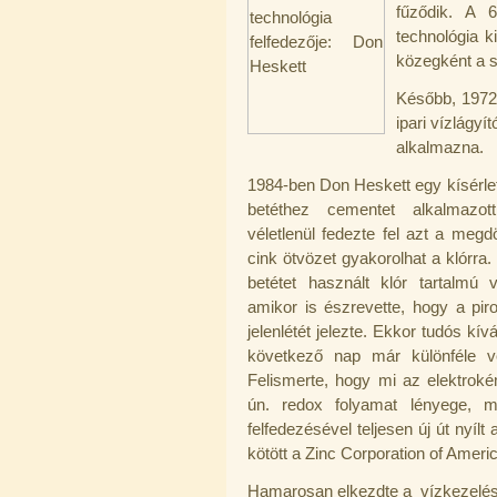
13.700,-Ft
fűződik. A 
12.500,-Ft
technológia k
---------
közegként a 
Később, 1972-
ipari vízlágyí
alkalmazna.
1984-ben Don Heskett egy kísérle
betéthez cementet alkalmazott
Elzárócsap 3/8", Quick
véletlenül fedezte fel azt a megd
cink ötvözet gyakorolhat a klórra.
1.300,-Ft
1.100,-Ft
betétet használt klór tartalmú 
---------
amikor is észrevette, hogy a piro
jelenlétét jelezte. Ekkor tudós kí
következő nap már különféle veg
Felismerte, hogy mi az elektroké
ún. redox folyamat lényege, me
felfedezésével teljesen új út nyílt
kötött a Zinc Corporation of Ameri
Áramlásszabályzó 420ml, 1/4", Jaco
Hamarosan elkezdte a vízkezelési