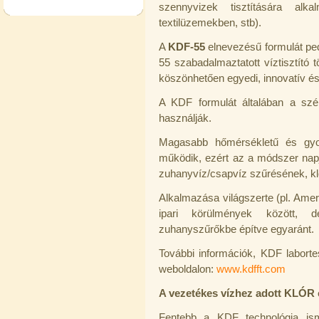
szennyvizek tisztítására al
textilüzemekben, stb).
"T" elosztó-idom 1/4"x3/8"x1/4",
Quick
A
KDF-55
elnevezésű formulát pedi
55 szabadalmaztatott víztisztító 
360,-Ft
320,-Ft
köszönhetően egyedi, innovatív és
---------
A KDF formulát általában a széns
használják.
Magasabb hőmérsékletű és gyor
működik, ezért az a módszer napj
zuhanyvíz/csapvíz szűrésének, k
Alkalmazása világszerte (pl. Amer
Egyenes összekötő-idom 3/8"x3/8",
ipari körülmények között, de
Quick
zuhanyszűrőkbe építve egyaránt.
360,-Ft
320,-Ft
További információk, KDF laborte
---------
weboldalon:
www.kdfft.com
A vezetékes vízhez adott KLÓR 
Fentebb a KDF technológia isme