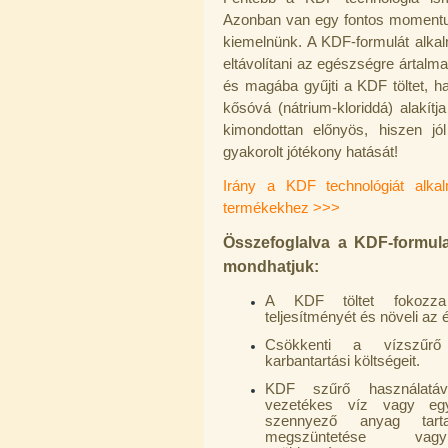
Azonban van egy fontos momentum
kiemelnünk. A KDF-formulát alk
eltávolítani az egészségre ártalma
Külsőmenetes "L" könyök bekötő-
és magába gyűjti a KDF töltet, 
idom 1/4"x3/8", Quick
kősóvá (nátrium-kloriddá) alakítj
270,-Ft
kimondottan előnyös, hiszen jó
220,-Ft
gyakorolt jótékony hatását!
---------
Irány a KDF technológiát alka
termékekhez >>>
Összefoglalva a KDF-formula
mondhatjuk:
A KDF töltet fokozza 
teljesítményét és növeli az é
Külsőmenetes "T" elosztó bekötő-
idom 1/4"x1/4"x1/4", Quick,
Csökkenti a vízszűrő
szimmetrikus
karbantartási költségeit.
180,-Ft
KDF szűrő használatáv
200,-Ft
vezetékes víz vagy egy
---------
szennyező anyag tarta
megszüntetése va