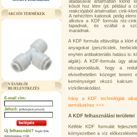
átadásával ártalmatlan klorid io
kősót hoz létre (pl. például a c
reakciójából ártalmatlan cink-klori
AKCIÓS TERMÉKEK
A nehézfém kationok pedig elem
alkotva a KDF formula réz-cink
tapadnak, és ezáltal a szűr
maradnak.
A KDF formula eltávolítja a klór
anyagokat (peszticidek, herbici
enyhén antibakteriális hatású is:
algák). A KDF-formula úgy ak
elszaporodását, hogy a redukci
elviselhetetlen közeget terem
"T" elosztó-idom 3/8"x1/4"x3/8",
keménységet okozó kalcium
Quick
VÁSÁRLÓI
vízkőlerakódást.
BEJELENTKEZÉS
360,-Ft
320,-Ft
E-mail cím:
Irány a KDF technológiát alka
---------
termékekhez >>>
Jelszó:
(elfelejtett jelszó)
A KDF felhasználási területei
Kétféle KDF formulát fejleszte
Új felhasználó?
Saját fiók
környezetben a víz előkezelésére 
létrehozása >>itt