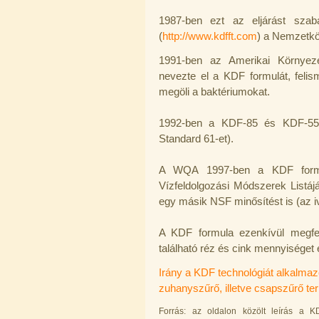
1.300,-Ft
1.000,-Ft
1987-ben ezt az eljárást szab
---------
(
http://www.kdfft.com
) a Nemzetkö
1991-ben az Amerikai Környeze
nevezte el a KDF formulát, feli
megöli a baktériumokat.
1992-ben a KDF-85 és KDF-55 
Standard 61-et).
"Y" elosztó-idom 1/4"x1/4"x1/4",
Quick
A WQA 1997-ben a KDF formulá
270,-Ft
Vízfeldolgozási Módszerek List
200,-Ft
egy másik NSF minősítést is (az 
---------
A KDF formula ezenkívül megfel
található réz és cink mennyiséget 
Irány a KDF technológiát alkalmaz
zuhanyszűrő, illetve csapszűrő 
Forrás: az oldalon közölt leírás a K