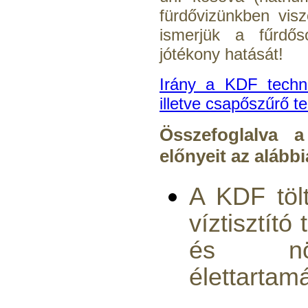
fürdővizünkben vis
ismerjük a fűrdős
jótékony hatását!
Irány a KDF techno
illetve csapőszűrő 
Összefoglalva 
előnyeit az alább
A KDF töl
víztisztító
és nö
élettartamá