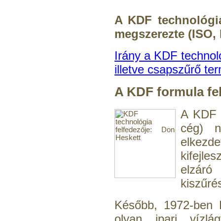
13.700,-Ft
12.500,-Ft
A KDF technológia
---------
megszerezte (ISO,
Irány a KDF technol
illetve csapszűrő t
A KDF formula felf
Elzárócsap 3/8", Quick
A KDF t
1.300,-Ft
cég) n
1.100,-Ft
elkez
---------
kifejle
elzár
kiszűré
Később, 1972-ben B
olyan ipari vízlá