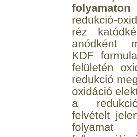
folyamaton 
redukció-ox
réz katódké
anódként 
KDF formula
felületén oxi
redukció meg
oxidáció elek
a redukci
felvételt jel
folyamat