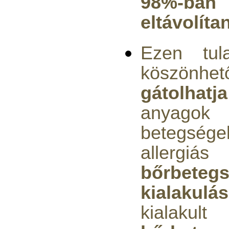
98%-b
220,-Ft
---------
eltávolítan
Ezen tula
köszönhet
gátolhatja
Külsőmenetes "T" elosztó
anyago
bekötő-idom 1/4"x1/4"x1/4",
Quick, szimmetrikus
betegs
180,-Ft
allergiás
200,-Ft
---------
bőrbeteg
kialakulás
kialakult