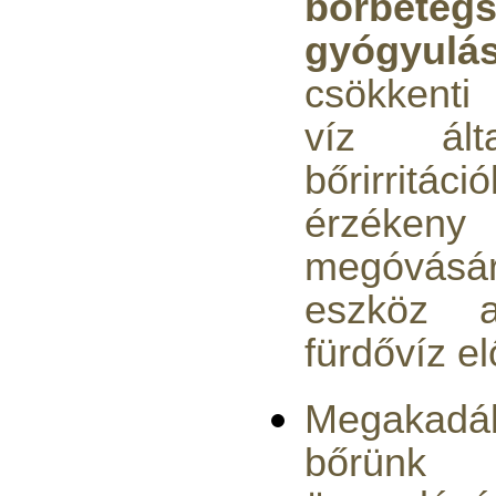
bőrbeteg
PurePro AIFIR biokerámia
gyógyulás
energetizáló egység
csökkenti
6.160,-Ft
5.900,-Ft
víz ált
---------
bőrirritáci
érzéken
megóvásá
eszköz a
Szivárgás érzékelő
víztisztítóhoz, 1/4", Quick,
fürdővíz el
típus 2.
4.200,-Ft
Megakad
4.000,-Ft
---------
bőrünk ki