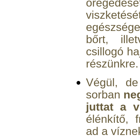
öregedésé
viszket
egészsége
Economy Water átfolyós
bőrt, ill
asztali víztisztító
(FCCBKDF)
csillogó ha
13.600,-Ft
részünkre.
12.400,-Ft
---------
Végül, de
sorban
neg
juttat a v
élénkítő, f
Economy Water átfolyós
asztali víztisztító
ad a vízne
(FCCBKDF-STO)