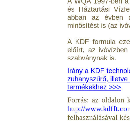
A WQA 1997-ben a K
és Háztartási Vízf
abban az évben 
minősítést is (az i
A KDF formula ezen
előírt, az ivóvízbe
szabványnak is.
Irány a KDF technol
zuhanyszűrő, illetve
termékekhez >>>
Forrás: az oldalon 
http://www.kdfft.co
felhasználásával kés