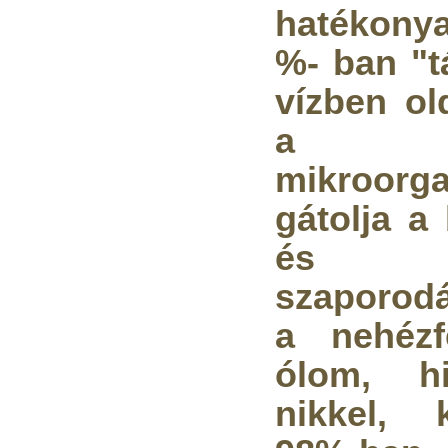
hatékony
%- ban "tá
vízben ol
Egyenes összekötő-idom
a k
3/8"x3/8", Quick
360,-Ft
mikroorga
320,-Ft
---------
gátolja a
és 
szaporod
a nehézf
ólom, hi
Külsőmenetes "L" könyök
bekötő-idom 1/4"x3/8",
nikkel, 
Quick
270,-Ft