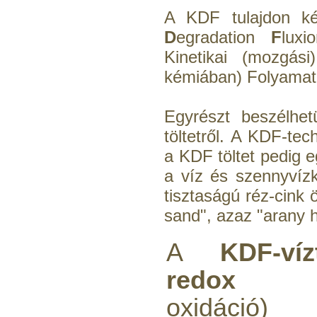
A KDF tulajdon k
D
egradation
F
luxi
Kinetikai (mozgási
kémiában) Folyamat 
Egyrészt beszélhe
töltetről. A KDF-te
a KDF töltet pedig 
a víz és szennyvíz
tisztaságú réz-cink 
sand", azaz "arany 
A
KDF-víz
redox
(re
oxidác