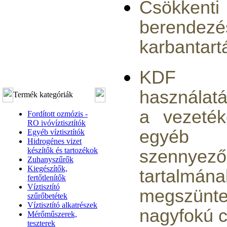
Csökkenti
berendezé
karbantartá
KDF 
használat
Termék kategóriák
a vezeték
Fordított ozmózis -
RO ivóvíztisztítók
egyéb (
Egyéb víztisztítók
Hidrogénes vizet
készítők és tartozékok
szenny
Zuhanyszűrők
Kiegészítők,
tartalmá
fertőtlenítők
Víztisztító
megszünt
szűrőbetétek
Víztisztító alkatrészek
nagyfokú 
Mérőműszerek,
teszterek