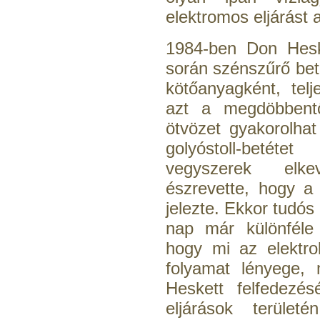
Áramlásszabályzó 420ml,
elektromos eljárást 
1/4", Jaco
1984-ben Don Hesk
1.300,-Ft
1.000,-Ft
során szénszűrő bet
---------
kötőanyagként, telj
azt a megdöbbentő
ötvözet gyakorolhat
golyóstoll-betéte
vegyszerek elk
észrevette, hogy a 
"Y" elosztó-idom
1/4"x1/4"x1/4", Quick
jelezte. Ekkor tudós
nap már különféle 
270,-Ft
200,-Ft
hogy mi az elektro
---------
folyamat lényege, 
Heskett felfedezés
eljárások terület