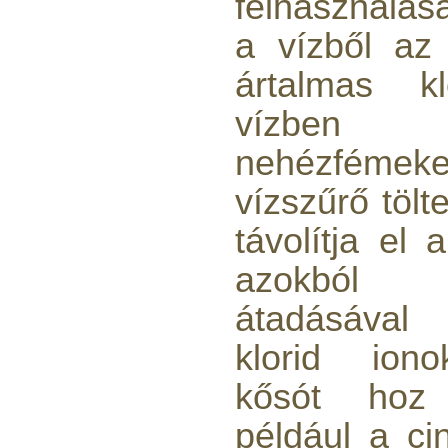
felhasználásá
a vízből az
ártalmas 
vízben
nehézféme
vízszűrő tölt
távolítja el 
azokból 
átadásával 
klorid ionok
kősót hoz 
például a ci