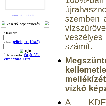
100%-ban
újrahaszno
"T" elosztó-idom
3/8"x1/4"x3/8", Quick
szemben a
360,-Ft
Vásárlói bejelentkezés
vízszűr
320,-Ft
---------
E-mail cím:
veszélyes
(elfelejtett jelszó)
Jelszó:
számít.
Saját fiók
Új felhasználó?
Megszün
létrehozása >>itt
kellemetl
"T" elosztó-idom
1/4"x3/8"x1/4", Quick
mellékízé
360,-Ft
vízkő kép
320,-Ft
---------
A KDF 