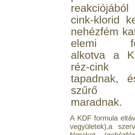
reakciójából
cink-klorid k
nehézfém kat
elemi fé
alkotva a K
réz-cink ö
tapadnak, é
szűrő t
maradnak.
A KDF formula eltáv
vegyületek),a szer
fémeket (nehézf