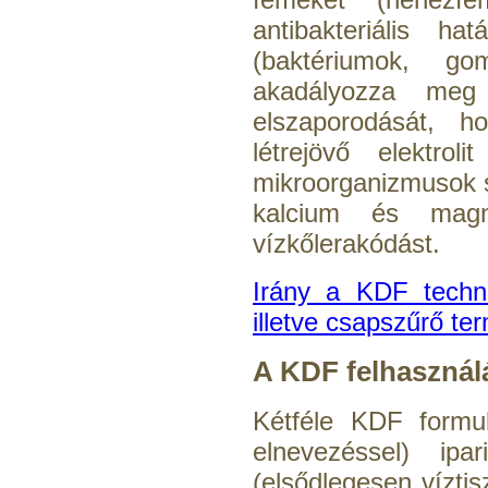
antibakteriális ha
(baktériumok, g
akadályozza meg
elszaporodását, ho
létrejövő elektrol
mikroorganizmusok 
kalcium és magn
vízkőlerakódást.
Irány a KDF techno
illetve csapszűrő t
A KDF felhasználá
Kétféle KDF formul
elnevezéssel) ipa
(elsődlegesen víztis