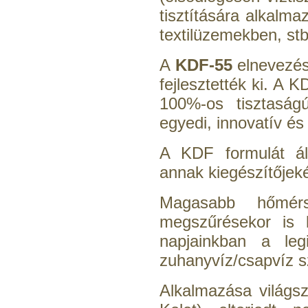
tisztítására alkalm
textilüzemekben, stb
A
KDF-55
elnevezésű
fejlesztették ki. A K
100%-os tisztaság
egyedi, innovatív és
A KDF formulát ált
annak kiegészítőjeké
Magasabb hőmérs
megszűrésekor is 
napjainkban a leg
zuhanyvíz/csapvíz s
Alkalmazása világsz