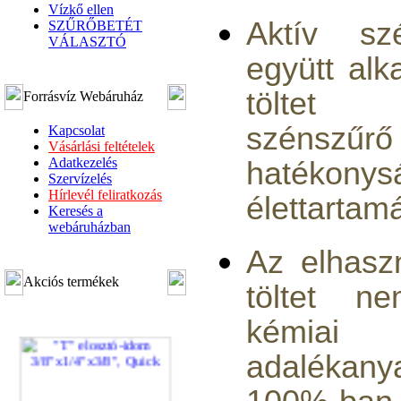
Vízkő ellen
Aktív sz
SZŰRŐBETÉT
VÁLASZTÓ
együtt al
töltet
Forrásvíz Webáruház
szénszűrő
Kapcsolat
Vásárlási feltételek
Adatkezelés
hatékon
Szervízelés
Hírlevél feliratkozás
élettartamá
Keresés a
webáruházban
Az elhasz
Akciós termékek
töltet ne
kémiai
adalékany