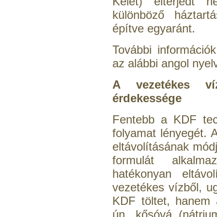
Kelet) elterjedt 
különböző háztartá
építve egyaránt.
További információ
az alábbi angol nye
A vezetékes ví
érdekessége
Fentebb a KDF tech
folyamat lényegét.
eltávolításának mód
formulát alkalm
hatékonyan eltávo
vezetékes vízből, u
KDF töltet, hanem 
ún. kősóvá (nátrium