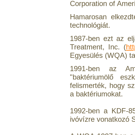
Corporation of Amer
Hamarosan elkezdt
Külsőmenetes "L" könyök
technológiát.
bekötő-idom 1/4"x1/8",
Quick
1987-ben ezt az el
180,-Ft
Treatment, Inc. (
ht
150,-Ft
Egyesülés (WQA) tag
---------
1991-ben az Ame
"baktériumölő es
felismerték, hogy s
a baktériumokat.
1992-ben a KDF-85
ivóvízre vonatkozó S