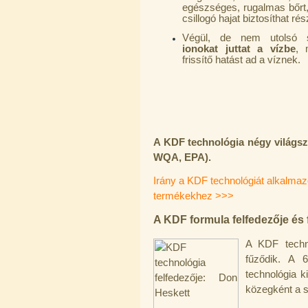
egészséges, rugalmas bőrt, 
csillogó hajat biztosíthat ré
Végül, de nem utolsó
ionokat juttat a vízbe
, 
Economy Water átfolyós asztali
frissítő hatást ad a víznek.
víztisztító (FCCBKDF)
13.600,-Ft
12.400,-Ft
---------
A KDF technológia négy világsz
WQA, EPA).
Irány a KDF technológiát alkalmaz
termékekhez >>>
A KDF formula felfedezője és f
Economy Water átfolyós asztali
víztisztító (FCCBKDF-STO)
A KDF techn
13.700,-Ft
fűződik. A 
12.500,-Ft
technológia k
---------
közegként a 