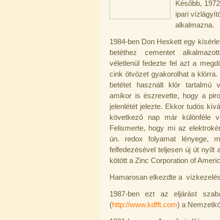
Később, 1972-
ipari vízlágyí
alkalmazna.
1984-ben Don Heskett egy kísérle
betéthez cementet alkalmazott
Elzárócsap 3/8", Quick
véletlenül fedezte fel azt a megd
1.300,-Ft
cink ötvözet gyakorolhat a klórra.
1.100,-Ft
betétet használt klór tartalmú 
---------
amikor is észrevette, hogy a piro
jelenlétét jelezte. Ekkor tudós kí
következő nap már különféle veg
Felismerte, hogy mi az elektroké
ún. redox folyamat lényege, me
felfedezésével teljesen új út nyílt
kötött a Zinc Corporation of Ameri
Áramlásszabályzó 420ml, 1/4", Jaco
Hamarosan elkezdte a vízkezelési
1.300,-Ft
1.000,-Ft
1987-ben ezt az eljárást szab
---------
(
http://www.kdfft.com
) a Nemzetkö