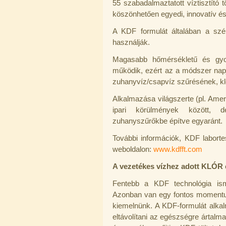
55 szabadalmaztatott víztisztító 
360,-Ft
320,-Ft
köszönhetően egyedi, innovatív és
---------
A KDF formulát általában a széns
használják.
Magasabb hőmérsékletű és gyor
működik, ezért az a módszer napj
zuhanyvíz/csapvíz szűrésének, k
Alkalmazása világszerte (pl. Amer
Egyenes összekötő-idom 3/8"x3/8",
ipari körülmények között, de
Quick
zuhanyszűrőkbe építve egyaránt.
360,-Ft
320,-Ft
További információk, KDF laborte
---------
weboldalon:
www.kdfft.com
A vezetékes vízhez adott KLÓR 
Fentebb a KDF technológia isme
Azonban van egy fontos momentum
kiemelnünk. A KDF-formulát alk
eltávolítani az egészségre ártalma
Külsőmenetes "L" könyök bekötő-