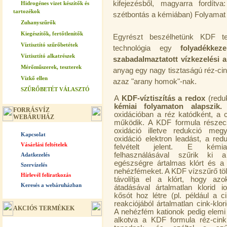
kifejezésből, magyarra fordítv
Hidrogénes vizet készítők és
tartozékok
szétbontás a kémiában) Folyamat 
Zuhanyszűrők
Kiegészítők, fertőtlenítők
Egyrészt beszélhetünk KDF te
Víztisztító szűrőbetétek
technológia egy
folyadékkeze
Víztisztító alkatrészek
szabadalmaztatott vízkezelési 
Mérőműszerek, teszterek
anyag egy nagy tisztaságú réz-cin
Vízkő ellen
azaz "arany homok"-nak.
SZŰRŐBETÉT VÁLASZTÓ
A
KDF-víztiszítás a redox
(reduk
kémiai folyamaton alapszik.
A
FORRÁSVÍZ
oxidációban a réz katódként, a 
WEBÁRUHÁZ
működik. A KDF formula részecs
oxidáció illetve redukció me
Kapcsolat
oxidáció elektron leadást, a red
Vásárlási feltételek
felvételt jelent. E kémia
felhasználásával szűrik ki 
Adatkezelés
egészségre ártalmas klórt és a 
Szervízelés
nehézfémeket. A KDF vízszűrő töl
Hírlevél feliratkozás
távolítja el a klórt, hogy azo
Keresés a webáruházban
átadásával ártalmatlan klorid io
kősót hoz létre (pl. például a c
reakciójából ártalmatlan cink-klori
AKCIÓS TERMÉKEK
A nehézfém kationok pedig elem
alkotva a KDF formula réz-cink