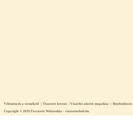
Vélemények a termékről
|
Összetett keresés
|
Vásárlói adatok megadása
|
Bejelentkezés
Copyright © 2026
Forrásvíz Webáruház - viztisztitobolt.hu