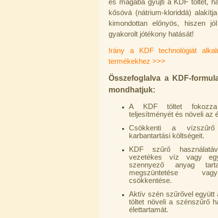
és magába gyűjti a KDF töltet, 
idom 1/4"x3/8", Quick
kősóvá (nátrium-kloriddá) alakítj
270,-Ft
kimondottan előnyös, hiszen jó
220,-Ft
gyakorolt jótékony hatását!
---------
Irány a KDF technológiát alka
termékekhez >>>
Összefoglalva a KDF-formula
mondhatjuk:
A KDF töltet fokozza 
teljesítményét és növeli az é
Külsőmenetes "T" elosztó bekötő-
idom 1/4"x1/4"x1/4", Quick,
Csökkenti a vízszűrő
szimmetrikus
karbantartási költségeit.
180,-Ft
KDF szűrő használatáv
200,-Ft
vezetékes víz vagy egy
---------
szennyező anyag tarta
megszüntetése va
csökkentése.
Aktív szén szűrővel együtt
töltet növeli a szénszűrő 
élettartamát.