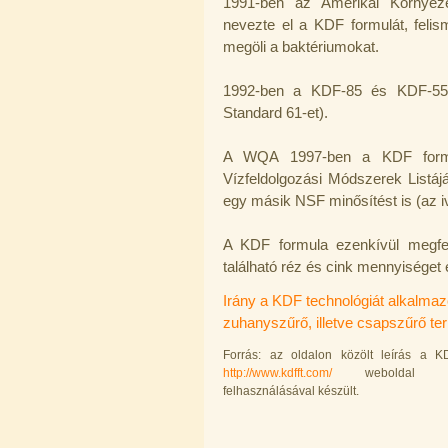
1991-ben az Amerikai Környeze
nevezte el a KDF formulát, feli
megöli a baktériumokat.
1992-ben a KDF-85 és KDF-55 
Standard 61-et).
"Y" elosztó-idom 1/4"x1/4"x1/4",
Quick
A WQA 1997-ben a KDF formulá
270,-Ft
Vízfeldolgozási Módszerek List
200,-Ft
egy másik NSF minősítést is (az 
---------
A KDF formula ezenkívül megfel
található réz és cink mennyiséget 
Irány a KDF technológiát alkalmaz
zuhanyszűrő, illetve csapszűrő 
Forrás: az oldalon közölt leírás a K
Külsőmenetes "L" könyök bekötő-
http://www.kdfft.com/
weboldal ere
idom 1/4"x1/8", Quick
felhasználásával készült.
180,-Ft
150,-Ft
---------