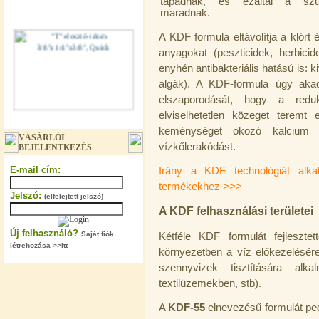
tapadnak, és ezáltal a szűr
maradnak.
A KDF formula eltávolítja a klór
anyagokat (peszticidek, herbici
enyhén antibakteriális hatású is:
algák). A KDF-formula úgy ak
elszaporodását, hogy a redukci
elviselhetetlen közeget terem
"T" elosztó-idom 3/8"x1/4"x3/8",
Quick
keménységet okozó kalcium
VÁSÁRLÓI
vízkőlerakódást.
BEJELENTKEZÉS
360,-Ft
320,-Ft
E-mail cím:
Irány a KDF technológiát alka
---------
termékekhez >>>
Jelszó:
(elfelejtett jelszó)
A KDF felhasználási területei
Új felhasználó?
Saját fiók
Kétféle KDF formulát fejleszte
létrehozása >>itt
környezetben a víz előkezelésére 
szennyvizek tisztítására al
textilüzemekben, stb).
"T" elosztó-idom 1/4"x3/8"x1/4",
Quick
A
KDF-55
elnevezésű formulát pedi