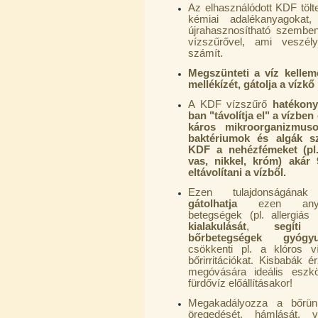
Az elhasználódott KDF tölt
kémiai adalékanyagokat
újrahasznosítható szembe
PurePro AIFIR biokerámia
vízszűrővel, ami veszél
energetizáló egység
számít.
6.160,-Ft
Megszünteti a víz kellem
5.900,-Ft
mellékízét, gátolja a vízk
---------
A KDF vízszűrő
hatékony
ban "távolítja el" a vízben 
káros mikroorganizmuso
baktériumok és algák s
KDF a nehézfémeket (pl.
vas, nikkel, króm) akár
eltávolítani a vízből.
Ezen tulajdonságának
gátolhatja
ezen anya
Szivárgás érzékelő víztisztítóhoz, 1/4",
betegségek (pl. allergiás
Quick, típus 2.
kialakulását
,
segíti
a
bőrbetegségek gyógyu
4.200,-Ft
csökkenti pl. a klóros ví
4.000,-Ft
bőrirritációkat. Kisbabák 
---------
megóvására ideális eszk
fürdővíz előállításakor!
Megakadályozza a bőrünk
öregedését, hámlását, v