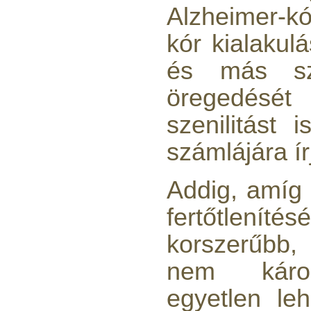
Alzheimer-k
6.160,-Ft
kór kialakul
5.900,-Ft
---------
és más sze
öregedését
szenilitást
számlájára ír
Szivárgás érzékelő
víztisztítóhoz, 1/4", Quick,
Addig, amíg 
típus 2.
fertőtlenít
4.200,-Ft
4.000,-Ft
korszerűbb
---------
nem káros
egyetlen le