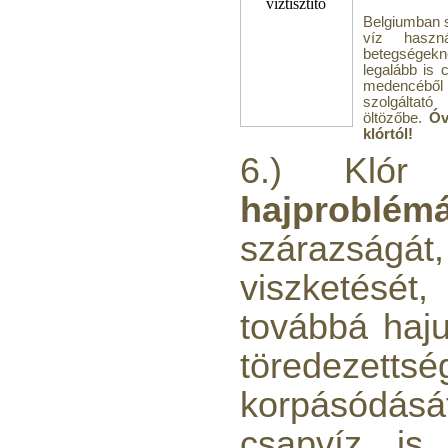
Belgiumban 
víz haszn
betegségekn
legalább is
medencéből
szolgáltat
öltözőbe.
Óv
klórtól!
6.) Kló
hajproblém
szárazsá
viszketését
továbbá haju
töredezetts
korpásódásá
csapvíz is 