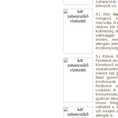
zuhanyozás 
klórozott víz
4.) Klór
ha
mérgező, b
roncsolja. A 
nedves bőr k
különbség al
valósággal 
esetén, re
allergiás je
érzékenység 
5.) Klóros 
Fentieket ol
következő ké
strandmeden
miként hat 
fiatal gyer
érzékenyek
fürdéskor a
csökken. A 
immunrends
gyakran látun
orvosi fel
náthából a 
sőt minden a
allergiát is.