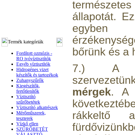
természe
állapotát. E
egyben 
érzékeny
Termék kategóriák
bőrünk és a 
Fordított ozmózis -
RO ivóvíztisztítók
Egyéb víztisztítók
7.) A k
Hidrogénes vizet
készítők és tartozékok
szervezet
Zuhanyszűrők
Kiegészítők,
mérgek
. A 
fertőtlenítők
Víztisztító
következtéb
szűrőbetétek
Víztisztító alkatrészek
rákkeltő
Mérőműszerek,
teszterek
Vízkő ellen
fürdővizü
SZŰRŐBETÉT
VÁLASZTÓ