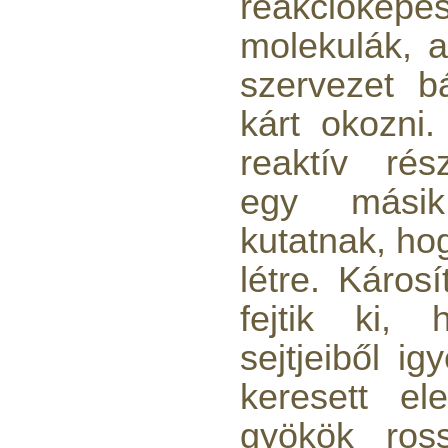
reakcióképe
molekulák, 
Egyenes összekötő-idom
szervezet b
3/8"x3/8", Quick
kárt okozni
360,-Ft
320,-Ft
reaktív rés
---------
egy másik
kutatnak, ho
létre. Káros
fejtik ki,
Külsőmenetes "L" könyök
bekötő-idom 1/4"x3/8",
sejtjeiből i
Quick
keresett el
270,-Ft
220,-Ft
gyökök ros
---------