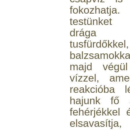
fokozhatj
testünket 
drága s
tusfürdőkk
balzsamokka
majd végül 
vízzel, ame
reakcióba 
hajunk fő a
fehérjékkel 
elsavasítja