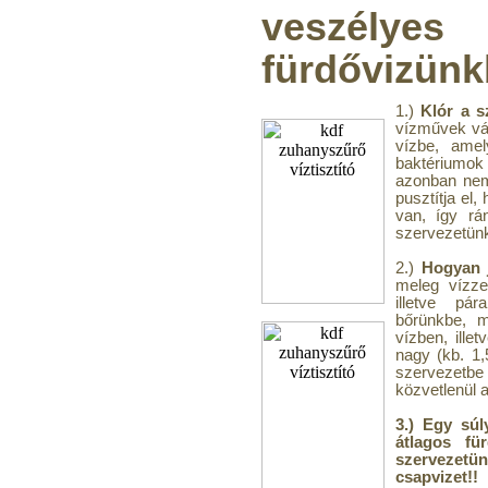
veszél
fürdővizünk
1.)
Klór a 
vízművek vá
vízbe, amel
baktériumok
azonban nem
pusztítja el
van, így rá
szervezetün
2.)
Hogyan 
meleg vízze
illetve pár
bőrünkbe, m
vízben, ille
nagy (kb. 1,
szervezetb
közvetlenül a
3.) Egy súl
átlagos fü
szervezetü
csapvizet!!
S