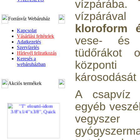
vízpárába.
vízpárával 
Forrásvíz Webáruház
kloroform 
Kapcsolat
Vásárlási feltételek
vese- és m
Adatkezelés
Szervízelés
tüdőrákot 
Hírlevél feliratkozás
Keresés a
központi
webáruházban
károsodását 
Akciós termékek
A csapvíz 
egyéb veszél
vegy
gyógyszerma
"T" elosztó-idom