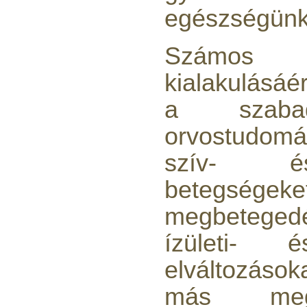
egészségünk
Számos 
kialakulásáér
a szabad
Külsőmenetes "T" elosztó
bekötő-idom 1/4"x1/4"x1/4",
orvostudo
Quick, szimmetrikus
180,-Ft
szív- és
200,-Ft
---------
betegsége
megbetege
ízületi- é
elváltozások
más megf
PurePro AIFIR biokerámia
energetizáló egység