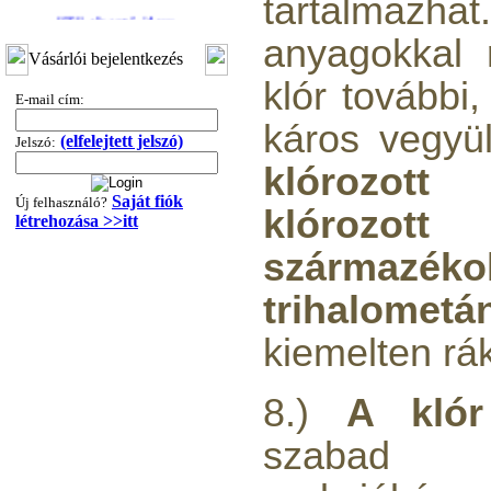
tartalmaz
3/8"x1/4"x3/8", Quick
anyagokkal 
360,-Ft
Vásárlói bejelentkezés
320,-Ft
klór további
---------
E-mail cím:
káros vegyül
(elfelejtett jelszó)
Jelszó:
klórozott 
Saját fiók
Új felhasználó?
klóroz
létrehozása >>itt
származéko
"T" elosztó-idom
trihalometá
1/4"x3/8"x1/4", Quick
360,-Ft
kiemelten rák
320,-Ft
---------
8.)
A klór
szabad 