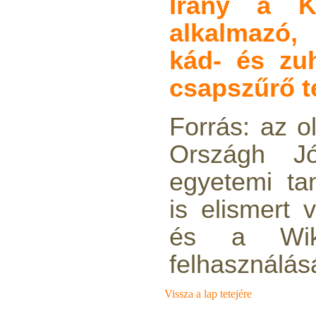
Irány a K
1.300,-Ft
1.000,-Ft
alkalmazó
---------
kád- és zuh
csapszűrő 
Forrás: az ol
Országh J
"Y" elosztó-idom
1/4"x1/4"x1/4", Quick
egyetemi ta
270,-Ft
is elismert 
200,-Ft
---------
és a Wiki
felhasználásá
Vissza a lap tetejére