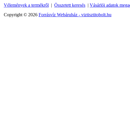
Vélemények a termékről
|
Összetett keresés
|
Vásárlói adatok mega
Külsőmenetes "L" könyök
bekötő-idom 1/4"x1/8",
Copyright © 2026
Forrásvíz Webáruház - viztisztitobolt.hu
Quick
180,-Ft
150,-Ft
---------