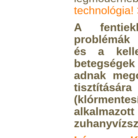
---------
technológia!
A fentiek
problémák 
és a kelle
Elzárócsap 3/8", Quick
betegsége
1.300,-Ft
1.100,-Ft
adnak mego
---------
tisztítására
(klórmentes
alkalmazo
zuhanyvízsz
Áramlásszabályzó 420ml,
1/4", Jaco