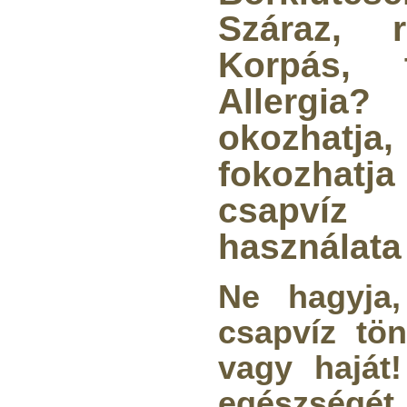
Száraz, 
Korpás, 
Allerg
okozhat
fokozha
csapvíz
használata 
Ne hagyja
csapvíz tön
vagy haját
egészségét 