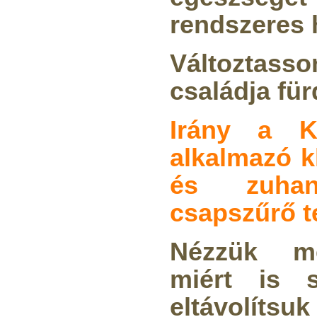
rendszeres 
Változtasso
családja für
Irány a K
alkalmazó k
és zuhany
csapszűrő 
Nézzük me
miért is 
eltávolítsu