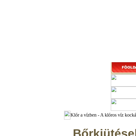
Klór a vízben - A klóros víz kocká
Bőrkiüté