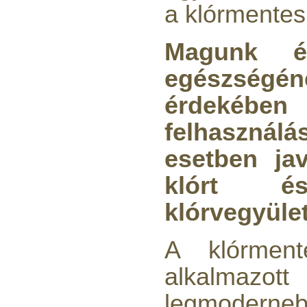
a klórmentes
Magunk 
Economy Water átfolyós
asztali víztisztító
(FCCBKDF)
egészség
13.600,-Ft
érdekéb
12.400,-Ft
---------
felhasznál
esetben jav
klórt 
klórvegyüle
Economy Water átfolyós
A klórmen
asztali víztisztító
(FCCBKDF-STO)
alkalmazott 
13.700,-Ft
legmodern
12.500,-Ft