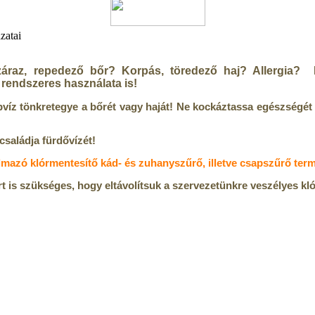
zatai
raz, repedező bőr? Korpás, töredező haj? Allergia? Mi
 rendszeres használata is!
pvíz tönkretegye a bőrét vagy haját! Ne kockáztassa egészségét
családja fürdővízét!
almazó klórmentesítő kád- és zuhanyszűrő, illetve csapszűrő te
 is szükséges, hogy eltávolítsuk a szervezetünkre veszélyes kló