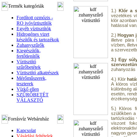
Termék kategóriák
1.)
Klór a 
vezetékes ví
Fordított ozmózis -
klór azonban
RO ivóvíztisztítók
hatással van,
Egyéb víztisztítók
Hidrogénes vizet
2.)
Hogyan j
készítők és tartozékok
illetve pár
Zuhanyszűrők
vízben, ille
a szervezetb
Kiegészítők,
fertőtlenítők
3.) Egy súl
Víztisztító
szervezetün
szűrőbetétek
zuhanyozás k
Víztisztító alkatrészek
Mérőműszerek,
4.) Klór
hatá
teszterek
A klóros víz
Vízkő ellen
különbség al
esetén, rend
SZŰRŐBETÉT
érzékenység 
VÁLASZTÓ
5.) Klóros 
szülőkben a
tartózkodás 
Forrásvíz Webáruház
viszont fo
elektronakt
Kapcsolat
nagyon gyorsa
Vásárlási feltételek