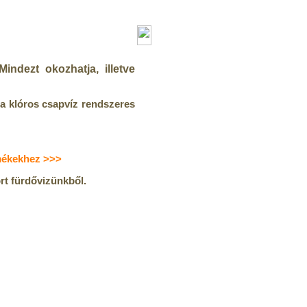
ndezt okozhatja, illetve
 a klóros csapvíz rendszeres
rmékekhez >>>
rt fürdővizünkből.