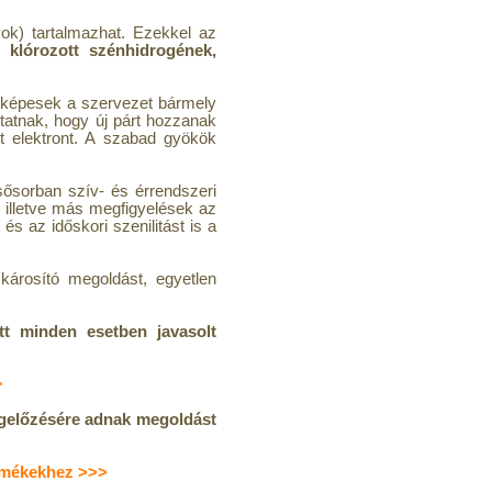
k) tartalmazhat. Ezekkel az
t:
klórozott szénhidrogének,
 képesek a szervezet bármely
tatnak, hogy új párt hozzanak
ett elektront. A szabad gyökök
ősorban szív- és érrendszeri
, illetve más megfigyelések az
s az időskori szenilitást is a
károsító megoldást, egyetlen
t minden esetben javasolt
>
egelőzésére adnak megoldást
ermékekhez >>>