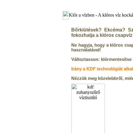
Klór a vízben - A klóros víz kocká
Bőrkiütések? Ekcéma? Szá
fokozhatja a klóros csapvíz
Ne hagyja, hogy a klóros csa
használatával!
Változtasson: klórmentesítse 
Irány a KDF technológiát alk
Nézzük meg közelebbről, miért