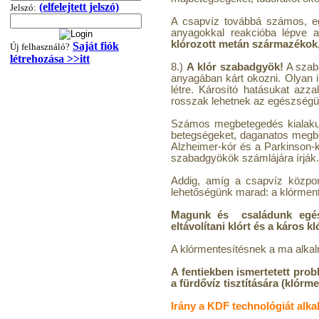
---------
(elfelejtett jelszó)
Jelszó:
A csapvíz továbbá számos, eg
anyagokkal reakcióba lépve a
klórozott metán származékok,
Saját fiók
Új felhasználó?
létrehozása >>itt
8.)
A klór szabadgyök!
A szaba
anyagában kárt okozni. Olyan 
létre. Károsító hatásukat azza
rosszak lehetnek az egészség
Számos megbetegedés kialakulá
"T" elosztó-idom
betegségeket, daganatos megbet
1/4"x3/8"x1/4", Quick
Alzheimer-kór és a Parkinson-kó
szabadgyökök számlájára írják.
360,-Ft
320,-Ft
Addig, amíg a csapvíz központ
---------
lehetőségünk marad: a klórment
Magunk és családunk egész
eltávolítani klórt és a káros k
A klórmentesítésnek a ma alkal
A fentiekben ismertetett pro
a fürdővíz tisztítására (klór
Irány a KDF technológiát alk
Egyenes összekötő-idom