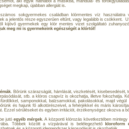
semőt, aki egyik náthából a másikba, mandula- és torokgyulladás
gséget megkap, újabban allergiát is.
számos sokgyermekes családban klórmentes víz használatra v
k a jelentős része egyszerűen eltűnt, vagy legalább is csökkent. 
l kijövő gyermekek egy klór mentes vizet szolgáltató zuhanyoz
uk meg mi is gyermekeink egészségét a klórtól!
lémák
. Bőrünk szárazságát, hámlását, viszketését, kisebesedését, 
rpásódását, stb. a klóros csapvíz is okozhatja, illetve fokozhatja. K
fürdőkkel, samponokkal, balzsamokkal, pakolásokkal, majd végül le
őrünk és hajunk fő alkotórészeivel, a fehérjékkel és máris károsítja
t. Ezzel sérüléseket és egyben irritációt, érzékenységez okozva a bő
kbe jutó
egyéb mérgek
. A központi klórozás következtében mintegy 
párába. Többek között a vízpárával is belélegezhető
kloroform 
zhatnak és a központi idegrendszer károsodását is okozhatják.