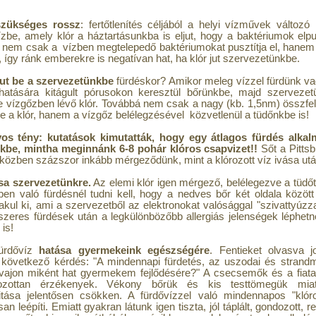
szükséges rossz
: fertőtlenítés céljából a helyi vízművek változ
zbe, amely klór a háztartásunkba is eljut, hogy a baktériumok elpu
 nem csak a vízben megtelepedő baktériumokat pusztítja el, hanem
 így ránk emberekre is negatívan hat, ha klór jut szervezetünkbe.
ut be a szervezetünkbe
fürdéskor? Amikor meleg vízzel fürdünk v
a hatására kitágult pórusokon keresztül bőrünkbe, majd szervez
tve vízgőzben lévő klór. Továbbá nem csak a nagy (kb. 1,5nm) összfe
e a klór, hanem a vízgőz belélegzésével közvetlenül a tüdőnkbe is!
yos tény: kutatások kimutatták, hogy egy átlagos fürdés alkalm
kbe, mintha meginnánk 6-8 pohár klóros csapvizet!!
Sőt a Pittsb
özben százszor inkább mérgeződünk, mint a klórozott víz ivása utá
sa szervezetünkre.
Az elemi klór igen mérgező, belélegezve a tüdőt,
ben való fürdésnél tudni kell, hogy a nedves bőr két oldala között 
akul ki, ami a szervezetből az elektronokat valósággal "szivattyúz
szeres fürdések után a legkülönbözőbb allergiás jelenségek léphetne
is!
fürdővíz
hatása gyermekeink egészségére
. Fentieket olvasva 
 következő kérdés: "A mindennapi fürdetés, az uszodai és stran
vajon miként hat gyermekem fejlődésére?" A csecsemők és a fiata
kozottan érzékenyek. Vékony bőrük és kis testtömegük miat
ivitása jelentősen csökken. A fürdővízzel való mindennapos "kl
n leépíti. Emiatt gyakran látunk igen tiszta, jól táplált, gondozott, 