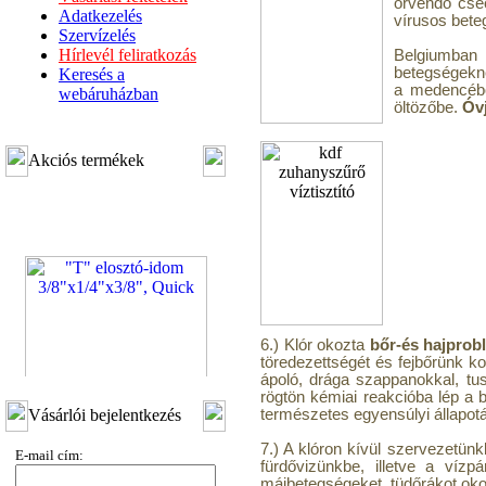
örvendő csec
Adatkezelés
vírusos bete
Szervízelés
Hírlevél feliratkozás
Belgiumban 
betegségekne
Keresés a
a medencébő
webáruházban
öltözőbe.
Óvj
Akciós termékek
6.) Klór okozta
bőr-és hajprob
töredezettségét és fejbőrünk ko
ápoló, drága szappanokkal, tus
"T" elosztó-idom
rögtön kémiai reakcióba lép a b
Vásárlói bejelentkezés
természetes egyensúlyi állapotá
3/8"x1/4"x3/8", Quick
7.) A klóron kívül szervezetün
360,-Ft
E-mail cím:
fürdővizünkbe, illetve a víz
320,-Ft
májbetegségeket, tüdőrákot oko