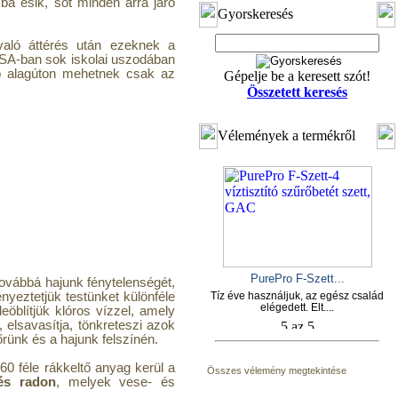
ba esik, sőt minden arra járó
Gyorskeresés
aló áttérés után ezeknek a
USA-ban sok iskolai uszodában
ó alagúton mehetnek csak az
Gépelje be a keresett szót!
Összetett keresés
Vélemények a termékről
PurePro F-Szett...
továbbá hajunk fénytelenségét,
ényeztetjük testünket különféle
Tíz éve használjuk, az egész család
elégedett. Elt....
öblítjük klóros vízzel, amely
, elsavasítja, tönkreteszi azok
rünk és a hajunk felszínén.
60 féle rákkeltő anyag kerül a
Összes vélemény megtekintése
és radon
, melyek vese- és