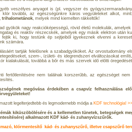
yéb veszélyes anyagot is (pl. vegyszer és gyógyszermaradványo
 klór további, az egészségünkre káros vegyületeket alkot, min
 trihalometánok
, melyek mind kiemelten rákkeltők!
d gyökök nagy reakcióképességű, rövid életű molekulák, amelyek
ingatag és reaktív részecskék, amelyek egy másik elektron után ku
l fejtik ki, hogy testünk ép sejtjeiből igyekeznek elvenni a keres
ünk számára.
sáért tartják felelősnek a szabadgyököket. Az orvostudomány els
egedéseket, szem-, ízületi- és idegrendszeri elváltozásokat említi
r kialakulását, továbbá a bőr és más szervek idő előtti öregedését é
i fertőtlenítésére nem találnak korszerűbb, az egészséget nem 
esítés.
ségének megóvása érdekében a csapvíz felhasználása előt
lórvegyületeket!
mazott legelterjedtebb és legmodernebb módja
a
KDF technológia! >
blémák kiküszöbölésére és a kellemetlen tünetek, betegségek m
mentesítésére) alkalmazott KDF kád- és zuhanyvízszűrők.
almazó, klórmentesítő kád- és zuhanyszűrő, illetve csapszűrő t