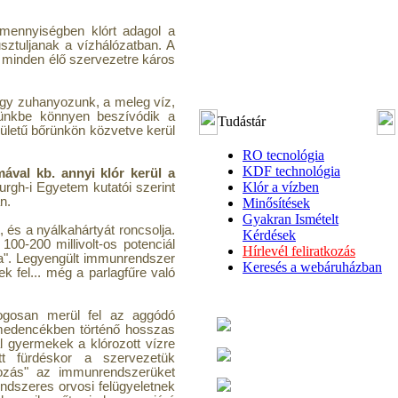
ó mennyiségben klórt adagol a
sztuljanak a vízhálózatban. A
 minden élő szervezetre káros
agy zuhanyozunk, a meleg víz,
etünkbe könnyen beszívódik a
Tudástár
lületű bőrünkön közvetve kerül
RO tecnológia
KDF technológia
ával kb. annyi klór kerül a
Klór a vízben
urgh-i Egyetem kutatói szerint
n.
Minősítések
Gyakran Ismételt
 és a nyálkahártyát roncsolja.
Kérdések
100-200 millivolt-os potenciál
Hírlevél feliratkozás
za". Legyengült immunrendszer
Keresés a webáruházban
k fel... még a parlagfűre való
jogosan merül fel az aggódó
dmedencékben történő hosszas
l gyermekek a klórozott vízre
t fürdéskor a szervezetük
órozás" az immunrendszerüket
rendszeres orvosi felügyeletnek