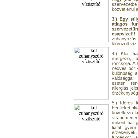
szervezetb
közvetlenül a
3.) Egy súl
átlagos fü
szervezetü
csapvizet!!
S
zuhanyozás 
klórozott víz
4.) Klór
ha
mérgező, b
roncsolja. A 
nedves bőr k
különbség al
valósággal 
esetén, re
allergiás je
érzékenység 
5.) Klóros 
Fentieket ol
következő ké
strandmeden
miként hat 
fiatal gyer
érzékenyek
fürdéskor a