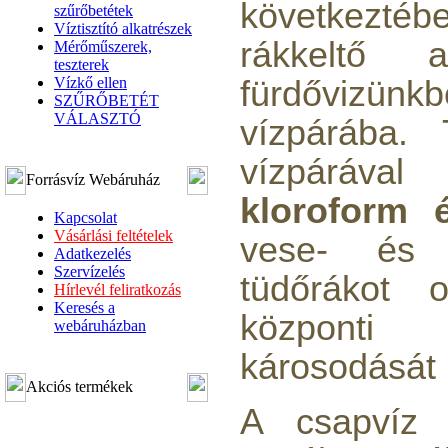
következtéb
szűrőbetétek
Víztisztító alkatrészek
rákkeltő
Mérőműszerek,
teszterek
Vízkő ellen
fürdővizü
SZŰRŐBETÉT
VÁLASZTÓ
vízpárába.
vízpárával 
Forrásvíz Webáruház
kloroform 
Kapcsolat
Vásárlási feltételek
vese- és m
Adatkezelés
Szervízelés
tüdőrákot 
Hírlevél feliratkozás
Keresés a
központi
webáruházban
károsodását 
Akciós termékek
A csapvíz 