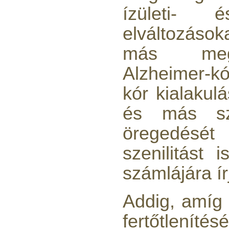
ízületi- é
elváltozások
más megf
PurePro AIFIR biokerámia
energetizáló egység
Alzheimer-k
6.160,-Ft
kór kialakul
5.900,-Ft
---------
és más sze
öregedését
szenilitást
számlájára ír
Szivárgás érzékelő
víztisztítóhoz, 1/4", Quick,
Addig, amíg 
típus 2.
fertőtlenít
4.200,-Ft