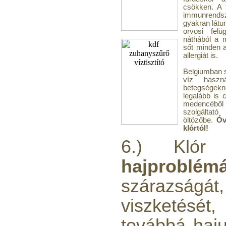
csökken. A 
immunrends
gyakran látun
orvosi fel
náthából a 
sőt minden a
allergiát is.
Belgiumban 
víz haszn
betegségekn
legalább is
medencéből
szolgáltat
öltözőbe.
Óv
klórtól!
6.) Kló
hajproblém
szárazsá
viszketését
továbbá haju