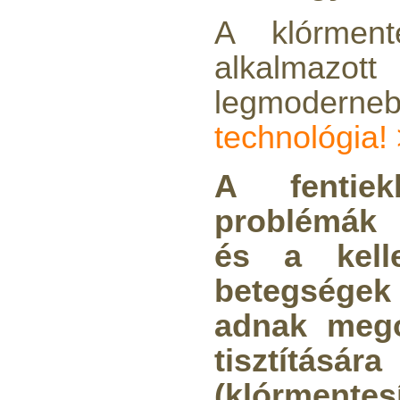
Economy Water átfolyós
A klórmen
asztali víztisztító
(FCCBKDF-STO)
alkalmazott 
13.700,-Ft
legmodern
12.500,-Ft
---------
technológia!
A fentiek
problémák 
és a kelle
Elzárócsap 3/8", Quick
betegsége
1.300,-Ft
1.100,-Ft
adnak mego
---------
tisztítására
(klórmentes