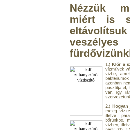
Nézzük me
miért is 
eltávolítsu
veszél
fürdővizünk
1.)
Klór a 
vízművek vá
vízbe, amel
baktériumok
azonban nem
pusztítja el
van, így rá
szervezetün
2.)
Hogyan 
meleg vízze
illetve pár
bőrünkbe, m
vízben, ille
nagy (kb. 1,