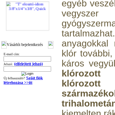
egyéb veszél
vegy
gyógyszerma
tartalmaz
"T" elosztó-idom
3/8"x1/4"x3/8", Quick
anyagokkal 
Vásárlói bejelentkezés
360,-Ft
320,-Ft
klór további
E-mail cím:
---------
káros vegyül
(elfelejtett jelszó)
Jelszó:
klórozott 
Saját fiók
Új felhasználó?
klóroz
létrehozása >>itt
származéko
"T" elosztó-idom
trihalometá
1/4"x3/8"x1/4", Quick
kiemelten rák
360,-Ft