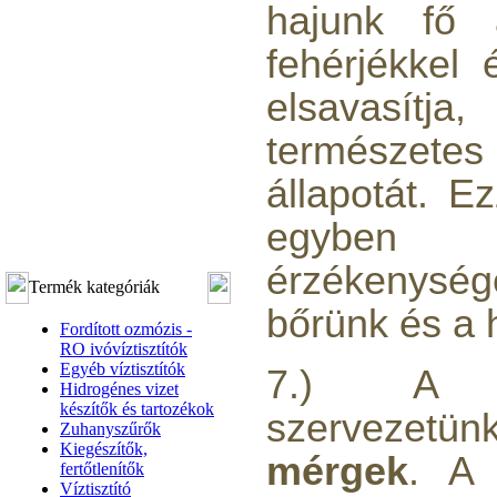
hajunk fő a
fehérjékkel 
elsavasítja
természe
állapotát. E
egyben 
érzékeny
Termék kategóriák
bőrünk és a 
Fordított ozmózis -
RO ivóvíztisztítók
Egyéb víztisztítók
7.) A k
Hidrogénes vizet
készítők és tartozékok
szervezet
Zuhanyszűrők
Kiegészítők,
mérgek
. A 
fertőtlenítők
Víztisztító