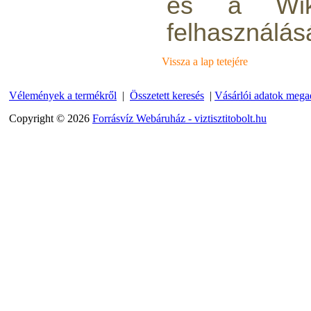
és a Wiki
felhasználásá
Vissza a lap tetejére
Vélemények a termékről
|
Összetett keresés
|
Vásárlói adatok mega
Külsőmenetes "L" könyök
Copyright © 2026
Forrásvíz Webáruház - viztisztitobolt.hu
bekötő-idom 1/4"x1/8",
Quick
180,-Ft
150,-Ft
---------