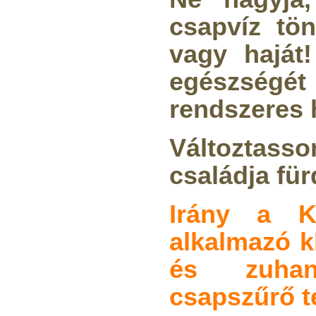
csapvíz tön
vagy haját
egészségét 
rendszeres 
Változtasso
családja für
Irány a K
alkalmazó k
és zuhany
csapszűrő 