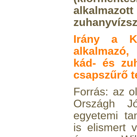
alkalmazo
zuhanyvízsz
Áramlásszabályzó 420ml,
1/4", Jaco
Irány a K
1.300,-Ft
alkalmazó
1.000,-Ft
---------
kád- és zuh
csapszűrő 
Forrás: az ol
Országh J
"Y" elosztó-idom
1/4"x1/4"x1/4", Quick
egyetemi ta
270,-Ft
is elismert 
200,-Ft
---------