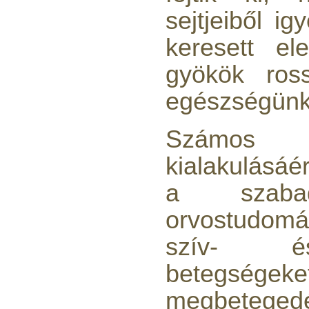
Külsőmenetes "L" könyök
sejtjeiből i
bekötő-idom 1/4"x3/8",
Quick
keresett el
270,-Ft
220,-Ft
gyökök ros
---------
egészségünk
Számos 
kialakulásáér
a szabad
Külsőmenetes "T" elosztó
bekötő-idom 1/4"x1/4"x1/4",
orvostudo
Quick, szimmetrikus
szív- és
180,-Ft
200,-Ft
betegsége
---------
megbetege