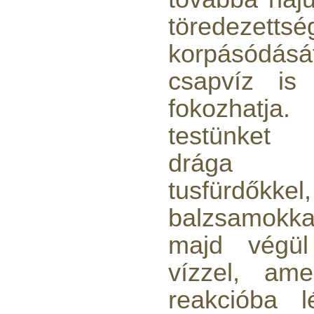
töredezetts
korpásódásá
csapvíz is 
fokozhatj
testünket 
drága s
tusfürdőkk
balzsamokka
majd végül 
vízzel, ame
reakcióba 