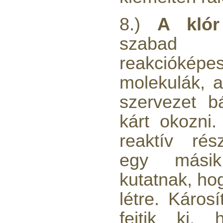
320,-Ft
---------
8.)
A klór
szabad 
reakcióképe
molekulák, 
Egyenes összekötő-idom
szervezet b
3/8"x3/8", Quick
kárt okozni
360,-Ft
320,-Ft
reaktív rés
---------
egy másik
kutatnak, ho
létre. Káros
fejtik ki,