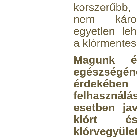
4.000,-Ft
korszerűbb
---------
nem káros
egyetlen le
a klórmentes
Magunk 
Economy Water átfolyós
asztali víztisztító
egészség
(FCCBKDF)
érdekéb
13.600,-Ft
12.400,-Ft
---------
felhasznál
esetben jav
klórt 
klórvegyüle