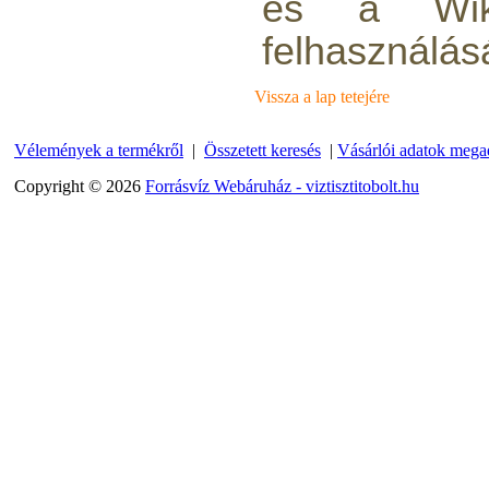
és a Wiki
felhasználásá
Vissza a lap tetejére
Vélemények a termékről
|
Összetett keresés
|
Vásárlói adatok mega
Külsőmenetes "L" könyök
Copyright © 2026
Forrásvíz Webáruház - viztisztitobolt.hu
bekötő-idom 1/4"x1/8",
Quick
180,-Ft
150,-Ft
---------