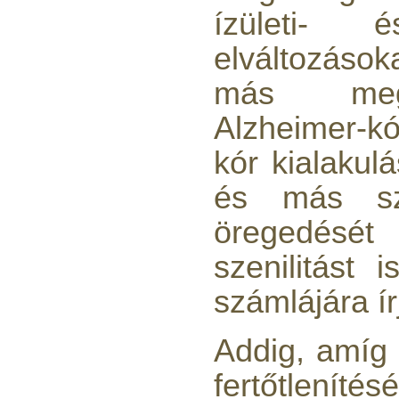
ízületi- é
elváltozások
más megf
PurePro AIFIR biokerámia
energetizáló egység
Alzheimer-k
6.160,-Ft
kór kialakul
5.900,-Ft
---------
és más sze
öregedését
szenilitást
számlájára ír
Szivárgás érzékelő
víztisztítóhoz, 1/4", Quick,
Addig, amíg 
típus 2.
fertőtlenít
4.200,-Ft