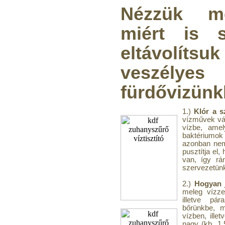
Nézzük me
miért is 
eltávolítsu
veszél
fürdővizünk
1.)
Klór a 
vízművek vá
vízbe, amel
baktériumok
azonban nem
pusztítja el
van, így rá
szervezetün
2.)
Hogyan 
meleg vízze
illetve pár
bőrünkbe, m
vízben, ille
nagy (kb. 1,