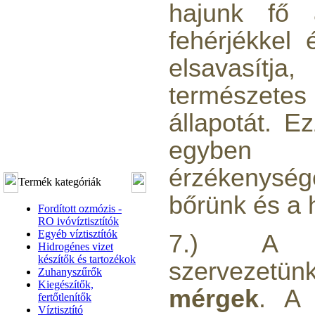
hajunk fő a
fehérjékkel 
elsavasítja
természe
állapotát. E
egyben 
érzékeny
Termék kategóriák
bőrünk és a 
Fordított ozmózis -
RO ivóvíztisztítók
Egyéb víztisztítók
7.) A k
Hidrogénes vizet
készítők és tartozékok
szervezet
Zuhanyszűrők
Kiegészítők,
mérgek
. A 
fertőtlenítők
Víztisztító