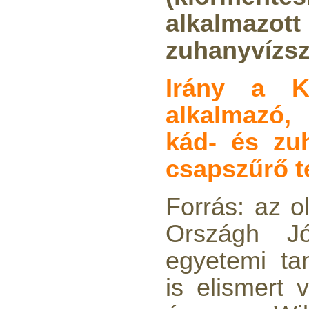
alkalmazo
zuhanyvízsz
Áramlásszabályzó 420ml,
1/4", Jaco
Irány a K
1.300,-Ft
alkalmazó
1.000,-Ft
---------
kád- és zuh
csapszűrő 
Forrás: az ol
Országh J
"Y" elosztó-idom
1/4"x1/4"x1/4", Quick
egyetemi ta
270,-Ft
is elismert 
200,-Ft
---------