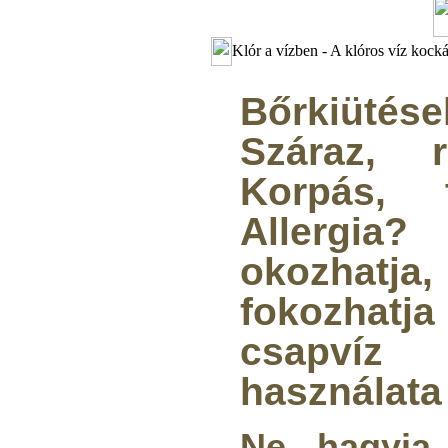
Klór a vízben - A klóros víz kocká
Bőrkiüté
Száraz, 
Korpás, 
Allerg
okozhat
fokozha
csapvíz
használata 
Ne hagyja