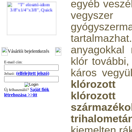
egyéb veszél
vegy
gyógyszerma
tartalmaz
"T" elosztó-idom
3/8"x1/4"x3/8", Quick
anyagokkal 
Vásárlói bejelentkezés
360,-Ft
320,-Ft
klór további
E-mail cím:
---------
káros vegyül
(elfelejtett jelszó)
Jelszó:
klórozott 
Saját fiók
Új felhasználó?
klóroz
létrehozása >>itt
származéko
"T" elosztó-idom
trihalometá
1/4"x3/8"x1/4", Quick
kiemelten rák
360,-Ft