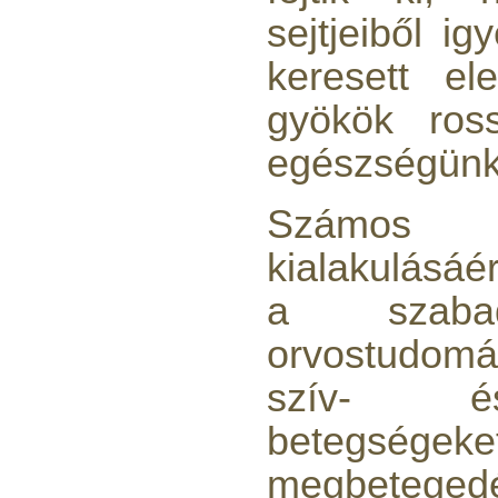
Külsőmenetes "L" könyök
sejtjeiből i
bekötő-idom 1/4"x3/8",
Quick
keresett el
270,-Ft
220,-Ft
gyökök ros
---------
egészségünk
Számos 
kialakulásáér
a szabad
Külsőmenetes "T" elosztó
bekötő-idom 1/4"x1/4"x1/4",
orvostudo
Quick, szimmetrikus
szív- és
180,-Ft
200,-Ft
betegsége
---------
megbetege