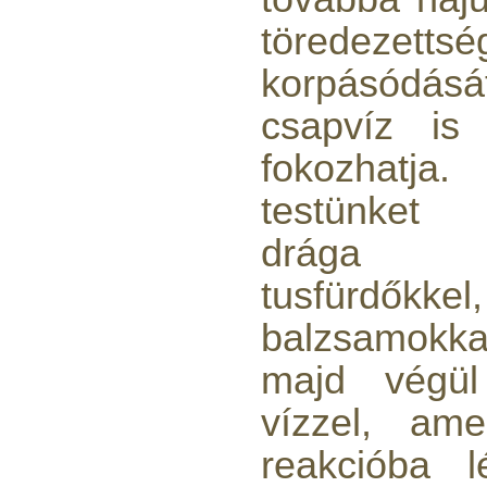
töredezetts
korpásódásá
csapvíz is 
fokozhatj
testünket 
drága s
tusfürdőkk
balzsamokka
majd végül 
vízzel, ame
reakcióba 