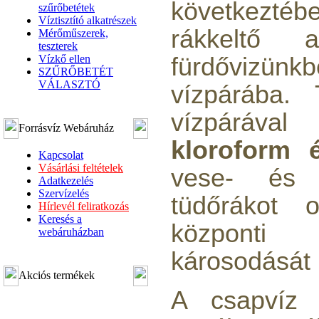
következtéb
szűrőbetétek
Víztisztító alkatrészek
rákkeltő
Mérőműszerek,
teszterek
Vízkő ellen
fürdővizü
SZŰRŐBETÉT
VÁLASZTÓ
vízpárába.
vízpárával 
Forrásvíz Webáruház
kloroform 
Kapcsolat
Vásárlási feltételek
vese- és m
Adatkezelés
Szervízelés
tüdőrákot 
Hírlevél feliratkozás
Keresés a
központi
webáruházban
károsodását 
Akciós termékek
A csapvíz 