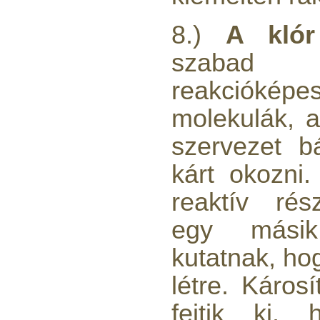
320,-Ft
---------
8.)
A klór
szabad 
reakcióképe
molekulák, 
Egyenes összekötő-idom
szervezet b
3/8"x3/8", Quick
kárt okozni
360,-Ft
320,-Ft
reaktív rés
---------
egy másik
kutatnak, ho
létre. Káros
fejtik ki,