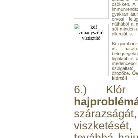
csökken. A 
immunrends
gyakran látun
orvosi fel
náthából a 
sőt minden a
allergiát is.
Belgiumban 
víz haszn
betegségekn
legalább is
medencéből
szolgáltat
öltözőbe.
Óv
klórtól!
6.) Kló
hajproblém
szárazsá
viszketését
továbbá haju