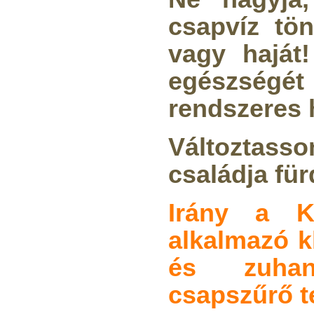
csapvíz tön
vagy haját
egészségét 
rendszeres 
Változtasso
családja für
Irány a K
alkalmazó k
és zuhany
csapszűrő 