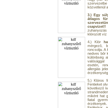
szervezetb
közvetlenül a
3.) Egy súl
átlagos fü
szervezetü
csapvizet!!
S
zuhanyozás 
klórozott víz
4.) Klór
ha
mérgező, b
roncsolja. A 
nedves bőr k
különbség al
valósággal 
esetén, re
allergiás je
érzékenység 
5.) Klóros 
Fentieket ol
következő ké
strandmeden
miként hat 
fiatal gyer
érzékenyek
fürdéskor a