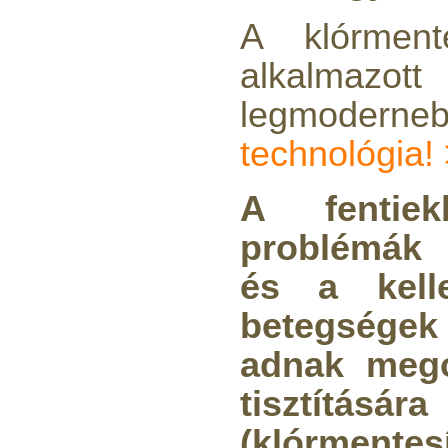
Economy Water átfolyós
A klórmen
asztali víztisztító
(FCCBKDF-STO)
alkalmazott 
13.700,-Ft
legmodern
12.500,-Ft
---------
technológia!
A fentiek
problémák 
és a kelle
Elzárócsap 3/8", Quick
betegsége
1.300,-Ft
1.100,-Ft
adnak mego
---------
tisztítására
(klórmentes