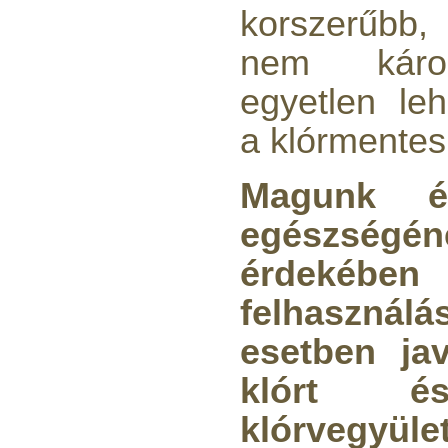
4.000,-Ft
korszerűbb
---------
nem káros
egyetlen le
a klórmentes
Magunk 
Economy Water átfolyós
asztali víztisztító
egészség
(FCCBKDF)
érdekéb
13.600,-Ft
12.400,-Ft
---------
felhasznál
esetben jav
klórt 
klórvegyüle