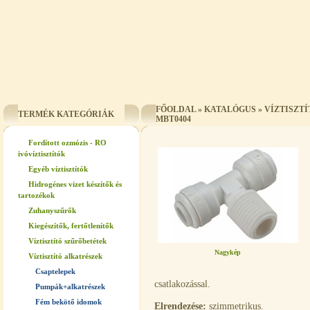
FŐOLDAL
»
KATALÓGUS
»
VÍZTISZT
TERMÉK KATEGÓRIÁK
MBT0404
Fordított ozmózis - RO
ivóvíztisztítók
Egyéb víztisztítók
Hidrogénes vizet készítők és
tartozékok
Zuhanyszűrők
Kiegészítők, fertőtlenítők
Víztisztító szűrőbetétek
Nagykép
Víztisztító alkatrészek
Csaptelepek
csatlakozással.
Pumpák+alkatrészek
Fém bekötő idomok
Elrendezése:
szimmetrikus.