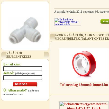
A termék felvétele: 2011 november 03, csütörtö
AZOK A VÁSÁRLÓK, AKIK MEGVETTÉ
MEGRENDELTÉK. TALÁNT ÖNT IS É
"T" elosztó-idom 3/8"x1/4"x3/8",
Quick
VÁSÁRLÓI
BEJELENTKEZÉS
360,-Ft
320,-Ft
E-mail cím:
---------
Jelszó:
(elfelejtett jelszó)
Teflonszalag 13mmx0,1mmx15m
Új felhasználó?
Saját fiók
létrehozása >>itt
"T" elosztó-idom 1/4"x3/8"x1/4",