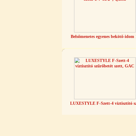
Quick
360,-Ft
320,-Ft
---------
Belsőmenetes egyenes bekötő-idom 
Egyenes összekötő-idom 3/8"x3/8",
Quick
360,-Ft
320,-Ft
---------
LUXESTYLE F-Szett-4 víztisztító s