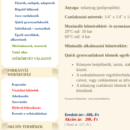
Elzárók, szelepek, adapterek
Anyaga:
műanyag (polipropilén).
Rögzítő bilincsek
Jaco csatlakozók
Csatlakozási méretek:
1/4" x 1/4" x 1
Quick gyorscsatlakozók
Maximális hőmérsékleti- és nyomása
Szűrőházak + tartozékok
20°C-nál: 10 bar
Egyéb szerelékek,
60°C-nál: 4 bar
alkatrészek
Minimális alkalmazási hőmérséklet:
Mérőműszerek, teszterek
Vízkő ellen
Quick gyorscsatlakozó idomok egyéb 
SZŰRŐBETÉT VÁLASZTÓ
Könnyen beépíthetők, tartós, stab
között.
FORRÁSVÍZ
WEBÁRUHÁZ
A szabadalmazott rögzítőtechnika
csövet, vagy csökkentené az átfo
Kapcsolat
A műanyag csatlakozó idomok fe
Vásárlási feltételek
készülnek.
Adatkezelés
Forrásvíz Webáruház - www.viztisztitobolt.hu
Szervízelés
Hírlevél feliratkozás
Keresés a webáruházban
Eredeti ár: 180,-Ft
Akciós ár: 200,-Ft
[
Nettó ár: 157,-Ft
]
AKCIÓS TERMÉKEK