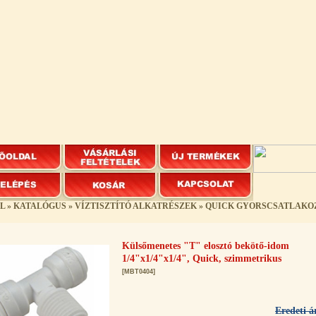
L
»
KATALÓGUS
»
VÍZTISZTÍTÓ ALKATRÉSZEK
»
QUICK GYORSCSATLAKO
Külsőmenetes "T" elosztó bekötő-idom
1/4"x1/4"x1/4", Quick, szimmetrikus
[MBT0404]
Eredeti á