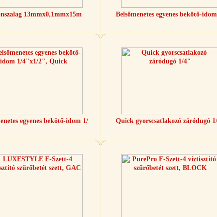
onszalag 13mmx0,1mmx15m
Belsőmenetes egyenes bekötő-idom
enetes egyenes bekötő-idom 1/
Quick gyorscsatlakozó záródugó 1