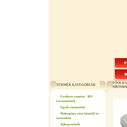
FŐOLDA
TERMÉK KATEGÓRIÁK
MBT0404
Fordított ozmózis - RO
ivóvíztisztítók
Egyéb víztisztítók
Hidrogénes vizet készítők és
tartozékok
Zuhanyszűrők