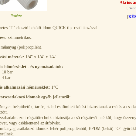
Akciós á
[
Nettó
Nagykép
[
KÉ
etes "T" elosztó bekötő-idom QUICK tip. csatlakozással.
ése:
szimmetrikus.
műanyag (polipropilén).
zási méretek:
1/4" x 1/4" x 1/4"
s hőmérsékleti- és nyomásadatok:
: 10 bar
 4 bar
s alkalmazási hőmérséklet:
1°C
orscsatlakozó idomok egyéb jellemzői:
nnyen beépíthetők, tartós, stabil és tömített kötést biztosítanak a cső és a csat
zött.
szabadalmazott rögzítőtechnika biztosítja a cső rögzítését anélkül, hogy össze
övet, vagy csökkentené az átfolyást.
műanyag csatlakozó idomok fehér polipropilénből, EPDM (belső) "O" gyűrűkke
szülnek.