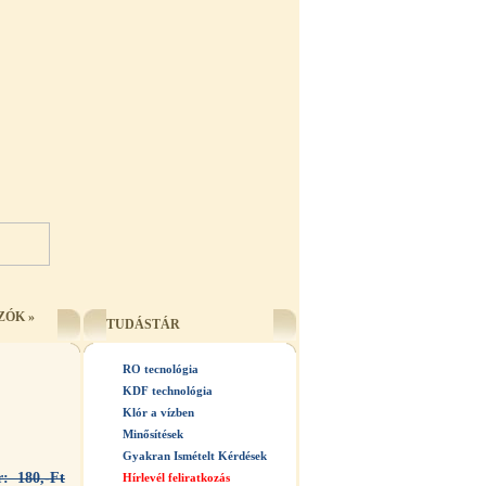
ZÓK
»
TUDÁSTÁR
RO tecnológia
KDF technológia
Klór a vízben
Minősítések
Gyakran Ismételt Kérdések
r: 180,-Ft
Hírlevél feliratkozás