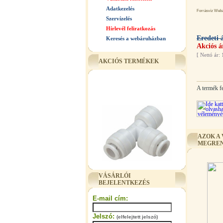
Adatkezelés
Forrásvíz Webár
Szervízelés
Hírlevél feliratkozás
Eredeti 
Keresés a webáruházban
Akciós á
[
Nettó ár: 
AKCIÓS TERMÉKEK
A termék f
AZOK A
MEGREN
"T" elosztó-idom 3/8"x1/4"x3/8",
VÁSÁRLÓI
Quick
BEJELENTKEZÉS
360,-Ft
E-mail cím:
320,-Ft
---------
Jelszó:
(elfelejtett jelszó)