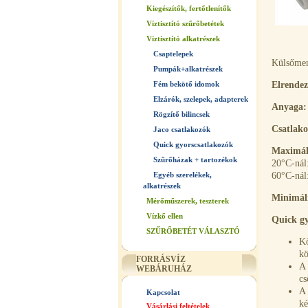
Kiegészítők, fertőtlenítők
Víztisztító szűrőbetétek
Víztisztító alkatrészek
Csaptelepek
Külsőmen
Pumpák+alkatrészek
Fém bekötő idomok
Elrendez
Elzárók, szelepek, adapterek
Anyaga:
Rögzítő bilincsek
Csatlako
Jaco csatlakozók
Quick gyorscsatlakozók
Maximáli
Szűrőházak + tartozékok
20°C-nál
Egyéb szerelékek,
60°C-nál:
alkatrészek
Minimáli
Mérőműszerek, teszterek
Vízkő ellen
Quick gy
SZŰRŐBETÉT VÁLASZTÓ
Kö
kö
FORRÁSVÍZ
A 
WEBÁRUHÁZ
cs
A 
Kapcsolat
ké
Vásárlási feltételek