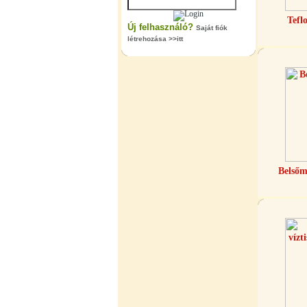
Tefl
Új felhasználó?
Saját fiók
létrehozása >>itt
"T" elosztó-idom 1/4"x3/8"x1/4",
Quick
360,-Ft
320,-Ft
---------
Belsőm
Egyenes összekötő-idom 3/8"x3/8",
Quick
360,-Ft
320,-Ft