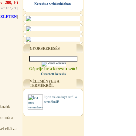
r: 200,-Ft
Keresés a webáruházban
 ár: 157,-Ft
]
SZLETEN
]
GYORSKERESÉS
Gépelje be a keresett szót!
Összetett keresés
VÉLEMÉNYEK A
TERMÉKRŐL
Írjon véleményt erről a
termékről!
lakozók
nyomná a
l ellátva