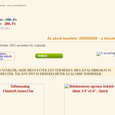
uház - www.viztisztitobolt.hu
ár: 180,-Ft
r: 200,-Ft
157,-Ft
]
Az akció kezdete: 2025/02/26 - a készle
elvétele: 2011 november 03, csütörtök.
 VÁSÁRLÓK, AKIK MEGVETTÉK EZT TERMÉKET, MÉG AZ ALÁBBIAKAT IS
DELTÉK. TALÁNT ÖNT IS ÉRDEKELHETIK AZ ALÁBBI TERMÉKEK.