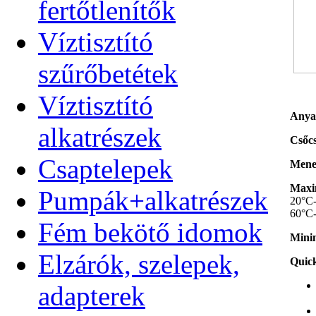
fertőtlenítők
Víztisztító
szűrőbetétek
Víztisztító
Anya
alkatrészek
Csőcs
Csaptelepek
Menet
Maxim
Pumpák+alkatrészek
20°C-
60°C-
Fém bekötő idomok
Minim
Elzárók, szelepek,
Quick
adapterek