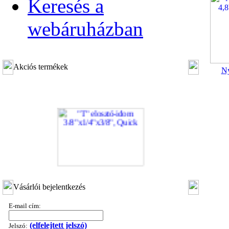
Keresés a
webáruházban
Akciós termékek
Ny
"T" elosztó-idom 3/8"x1/4"x3/8", Quick
Vásárlói bejelentkezés
360,-Ft
320,-Ft
E-mail cím:
---------
(elfelejtett jelszó)
Jelszó: