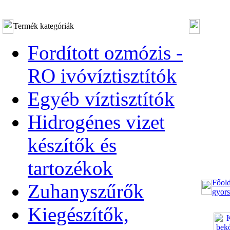
Termék kategóriák
Fordított ozmózis -
RO ivóvíztisztítók
Egyéb víztisztítók
Hidrogénes vizet
készítők és
tartozékok
Főold
Zuhanyszűrők
gyors
Kiegészítők,