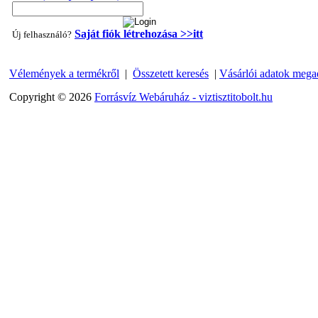
Saját fiók létrehozása >>itt
Új felhasználó?
Vélemények a termékről
|
Összetett keresés
|
Vásárlói adatok mega
"T" elosztó-idom 1/4"x3/8"x1/4", Quick
Copyright © 2026
Forrásvíz Webáruház - viztisztitobolt.hu
360,-Ft
320,-Ft
---------
Egyenes összekötő-idom 3/8"x3/8", Quick
360,-Ft
320,-Ft
---------