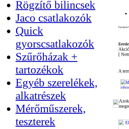
Rögzítő bilincsek
Jaco csatlakozók
Quick
Forrásvíz 
gyorscsatlakozók
Erede
Akció
Szűrőházak +
[
Nett
tartozékok
A ter
Egyéb szerelékek,
alkatrészek
Azok 
Mérőműszerek,
megre
teszterek