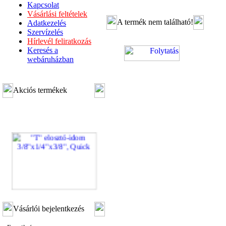
Kapcsolat
Vásárlási feltételek
A termék nem található!
Adatkezelés
Szervízelés
Hírlevél feliratkozás
Keresés a
webáruházban
Akciós termékek
"T" elosztó-idom
Vásárlói bejelentkezés
3/8"x1/4"x3/8", Quick