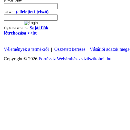
360,-Ft
E-mail cím:
320,-Ft
---------
(elfelejtett jelszó)
Jelszó:
Saját fiók
Új felhasználó?
létrehozása >>itt
Vélemények a termékről
|
Összetett keresés
|
Vásárlói adatok mega
Copyright © 2026
Forrásvíz Webáruház - viztisztitobolt.hu
"T" elosztó-idom
1/4"x3/8"x1/4", Quick
360,-Ft
320,-Ft
---------