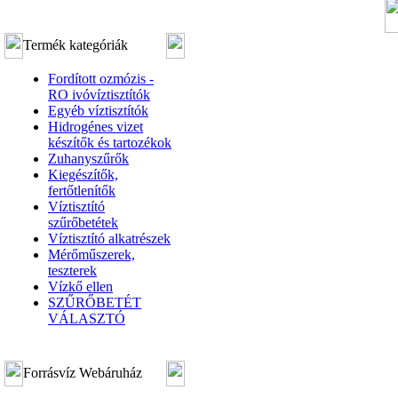
Termék kategóriák
Fordított ozmózis -
RO ivóvíztisztítók
Egyéb víztisztítók
Hidrogénes vizet
készítők és tartozékok
Zuhanyszűrők
Kiegészítők,
fertőtlenítők
Víztisztító
szűrőbetétek
Víztisztító alkatrészek
Mérőműszerek,
teszterek
Vízkő ellen
SZŰRŐBETÉT
VÁLASZTÓ
Forrásvíz Webáruház