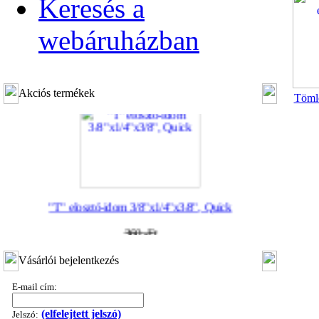
Keresés a
webáruházban
Akciós termékek
Tömlő
"T" elosztó-idom 3/8"x1/4"x3/8", Quick
360,-Ft
320,-Ft
---------
Vásárlói bejelentkezés
E-mail cím:
(elfelejtett jelszó)
Jelszó: