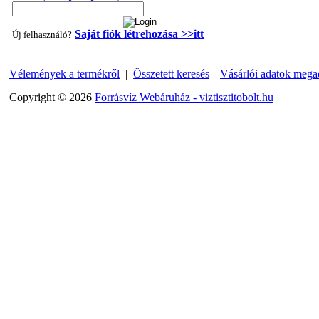
Saját fiók létrehozása >>itt
Új felhasználó?
"T" elosztó-idom 1/4"x3/8"x1/4", Quick
Vélemények a termékről
|
Összetett keresés
|
Vásárlói adatok mega
360,-Ft
320,-Ft
Copyright © 2026
Forrásvíz Webáruház - viztisztitobolt.hu
---------
Egyenes összekötő-idom 3/8"x3/8", Quick
360,-Ft
320,-Ft
---------