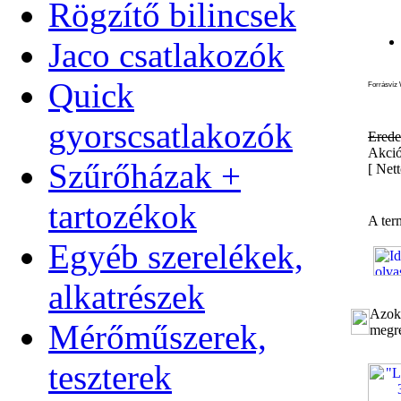
Rögzítő bilincsek
Jaco csatlakozók
Quick
Forrásvíz 
gyorscsatlakozók
Erede
Akció
Szűrőházak +
[
Nett
tartozékok
A ter
Egyéb szerelékek,
alkatrészek
Azok 
Mérőműszerek,
megre
teszterek