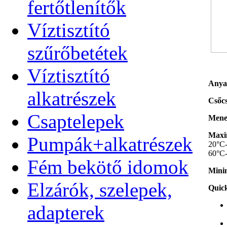
fertőtlenítők
Víztisztító
szűrőbetétek
Víztisztító
Anya
alkatrészek
Csőcs
Csaptelepek
Menet
Maxim
Pumpák+alkatrészek
20°C-
60°C-
Fém bekötő idomok
Minim
Elzárók, szelepek,
Quick
adapterek