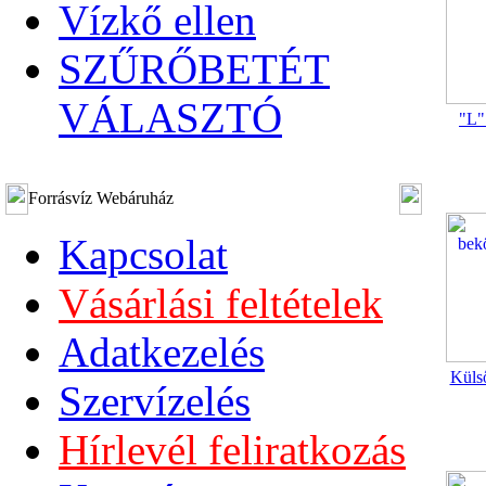
Vízkő ellen
SZŰRŐBETÉT
VÁLASZTÓ
"L"
Forrásvíz Webáruház
Kapcsolat
Vásárlási feltételek
Adatkezelés
Küls
Szervízelés
Hírlevél feliratkozás