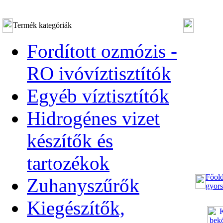
Termék kategóriák
Fordított ozmózis -
RO ivóvíztisztítók
Egyéb víztisztítók
Hidrogénes vizet
készítők és
tartozékok
Főold
Zuhanyszűrők
gyors
Kiegészítők,