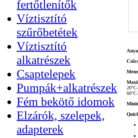
fertőtlenítők
Víztisztító
szűrőbetétek
Víztisztító
Anya
alkatrészek
Csőcs
Csaptelepek
Menet
Maxim
Pumpák+alkatrészek
20°C-
60°C-
Fém bekötő idomok
Minim
Elzárók, szelepek,
Quick
adapterek