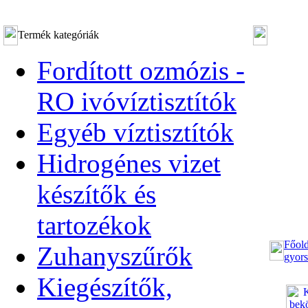
Termék kategóriák
Fordított ozmózis -
RO ivóvíztisztítók
Egyéb víztisztítók
Hidrogénes vizet
készítők és
tartozékok
Főold
Zuhanyszűrők
gyors
Kiegészítők,