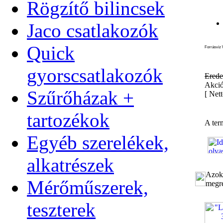
Rögzítő bilincsek
Jaco csatlakozók
Quick
Forrásvíz 
gyorscsatlakozók
Erede
Akció
Szűrőházak +
[
Nett
tartozékok
A ter
Egyéb szerelékek,
alkatrészek
Azok 
Mérőműszerek,
megre
teszterek