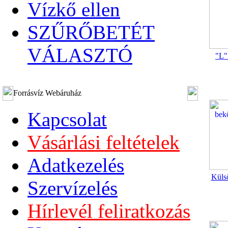
Vízkő ellen
SZŰRŐBETÉT
VÁLASZTÓ
"L"
Forrásvíz Webáruház
Kapcsolat
Vásárlási feltételek
Adatkezelés
Küls
Szervízelés
Hírlevél feliratkozás