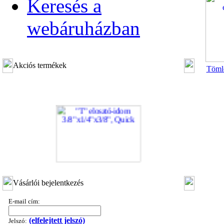
Keresés a
webáruházban
Akciós termékek
Tömlő
"T" elosztó-idom 3/8"x1/4"x3/8", Quick
Vásárlói bejelentkezés
360,-Ft
320,-Ft
E-mail cím:
---------
(elfelejtett jelszó)
Jelszó: