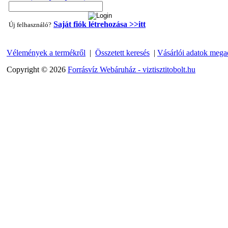
Saját fiók létrehozása >>itt
Új felhasználó?
Vélemények a termékről
|
Összetett keresés
|
Vásárlói adatok mega
"T" elosztó-idom 1/4"x3/8"x1/4", Quick
Copyright © 2026
Forrásvíz Webáruház - viztisztitobolt.hu
360,-Ft
320,-Ft
---------
Egyenes összekötő-idom 3/8"x3/8", Quick
360,-Ft
320,-Ft
---------