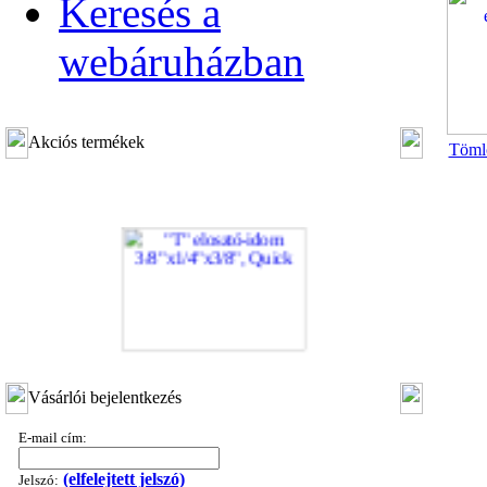
Keresés a
webáruházban
Akciós termékek
Tömlő
"T" elosztó-idom 3/8"x1/4"x3/8", Quick
Vásárlói bejelentkezés
360,-Ft
320,-Ft
E-mail cím:
---------
(elfelejtett jelszó)
Jelszó: