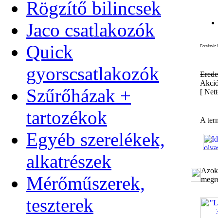
Rögzítő bilincsek
Jaco csatlakozók
Quick
Forrásvíz 
gyorscsatlakozók
Erede
Akció
Szűrőházak +
[
Nett
tartozékok
A ter
Egyéb szerelékek,
alkatrészek
Azok 
Mérőműszerek,
megre
teszterek