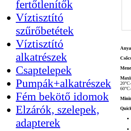
fertőtlenítők
Víztisztító
szűrőbetétek
Víztisztító
Anya
alkatrészek
Csőcs
Csaptelepek
Menet
Maxim
Pumpák+alkatrészek
20°C-
60°C-
Fém bekötő idomok
Minim
Elzárók, szelepek,
Quick
adapterek