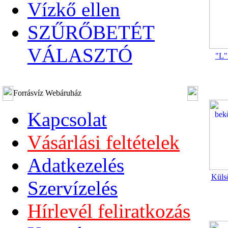
Vízkő ellen
SZŰRŐBETÉT
VÁLASZTÓ
"L"
Forrásvíz Webáruház
Kapcsolat
Vásárlási feltételek
Adatkezelés
Küls
Szervízelés
Hírlevél feliratkozás