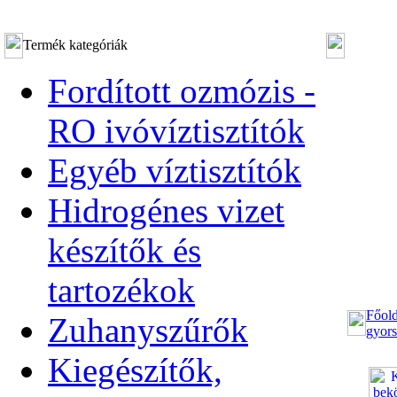
Termék kategóriák
Fordított ozmózis -
RO ivóvíztisztítók
Egyéb víztisztítók
Hidrogénes vizet
készítők és
tartozékok
Főold
Zuhanyszűrők
gyors
Kiegészítők,