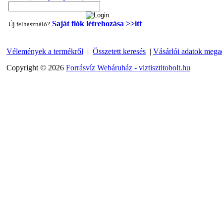
Saját fiók létrehozása >>itt
Új felhasználó?
Vélemények a termékről
|
Összetett keresés
|
Vásárlói adatok mega
"T" elosztó-idom 1/4"x3/8"x1/4", Quick
Copyright © 2026
Forrásvíz Webáruház - viztisztitobolt.hu
360,-Ft
320,-Ft
---------
Egyenes összekötő-idom 3/8"x3/8", Quick
360,-Ft
320,-Ft
---------