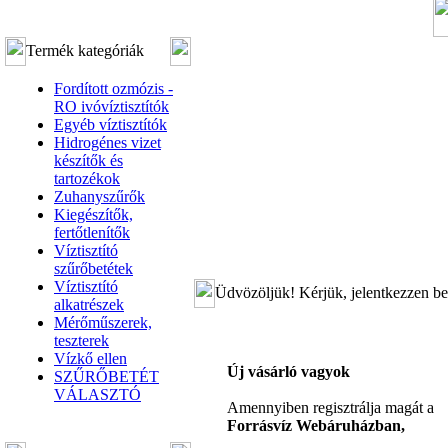
Termék kategóriák
Fordított ozmózis -
RO ivóvíztisztítók
Egyéb víztisztítók
Hidrogénes vizet
készítők és
tartozékok
Zuhanyszűrők
Kiegészítők,
fertőtlenítők
Víztisztító
szűrőbetétek
Víztisztító
Üdvözöljük! Kérjük, jelentkezzen be
alkatrészek
Mérőműszerek,
teszterek
Vízkő ellen
Új vásárló vagyok
SZŰRŐBETÉT
VÁLASZTÓ
Amennyiben regisztrálja magát a
Forrásvíz Webáruházban,