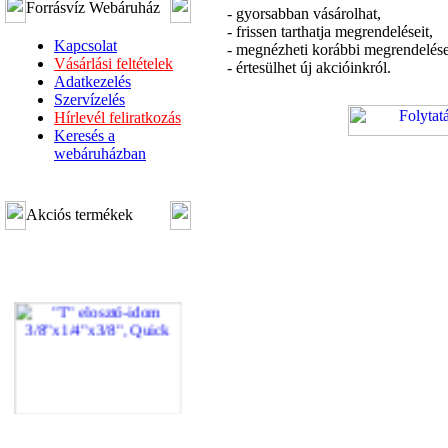
Forrásvíz Webáruház
- gyorsabban vásárolhat,
- frissen tarthatja megrendeléseit,
Kapcsolat
- megnézheti korábbi megrendelése
Vásárlási feltételek
- értesülhet új akcióinkról.
Adatkezelés
Szervízelés
Hírlevél feliratkozás
Keresés a
webáruházban
Akciós termékek
"T" elosztó-idom