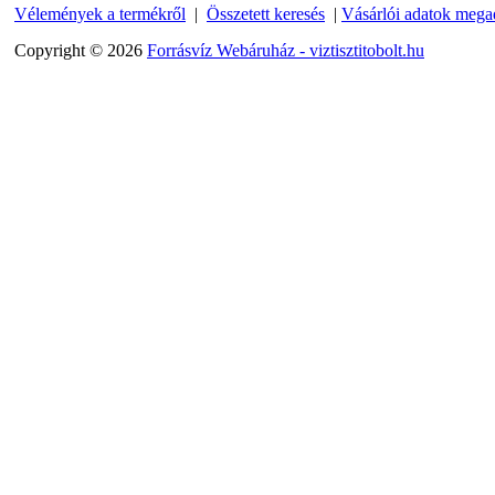
3/8"x1/4"x3/8", Quick
Vélemények a termékről
|
Összetett keresés
|
Vásárlói adatok mega
360,-Ft
Copyright © 2026
Forrásvíz Webáruház - viztisztitobolt.hu
320,-Ft
---------
"T" elosztó-idom
1/4"x3/8"x1/4", Quick
360,-Ft
320,-Ft
---------