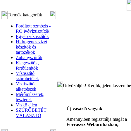
Termék kategóriák
Fordított ozmózis -
RO ivóvíztisztítók
Egyéb víztisztítók
Hidrogénes vizet
készítők és
tartozékok
Zuhanyszűrők
Kiegészítők,
fertőtlenítők
Víztisztító
szűrőbetétek
Víztisztító
Üdvözöljük! Kérjük, jelentkezzen be
alkatrészek
Mérőműszerek,
teszterek
Vízkő ellen
Új vásárló vagyok
SZŰRŐBETÉT
VÁLASZTÓ
Amennyiben regisztrálja magát a
Forrásvíz Webáruházban,