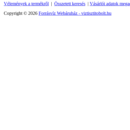
Vélemények a termékről
|
Összetett keresés
|
Vásárlói adatok mega
360,-Ft
320,-Ft
Copyright © 2026
Forrásvíz Webáruház - viztisztitobolt.hu
---------
"T" elosztó-idom
1/4"x3/8"x1/4", Quick
360,-Ft
320,-Ft
---------