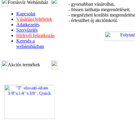
Forrásvíz Webáruház
- gyorsabban vásárolhat,
- frissen tarthatja megrendeléseit,
Kapcsolat
- megnézheti korábbi megrendelése
Vásárlási feltételek
- értesülhet új akcióinkról.
Adatkezelés
Szervízelés
Hírlevél feliratkozás
Keresés a
webáruházban
Akciós termékek
"T" elosztó-idom
3/8"x1/4"x3/8", Quick