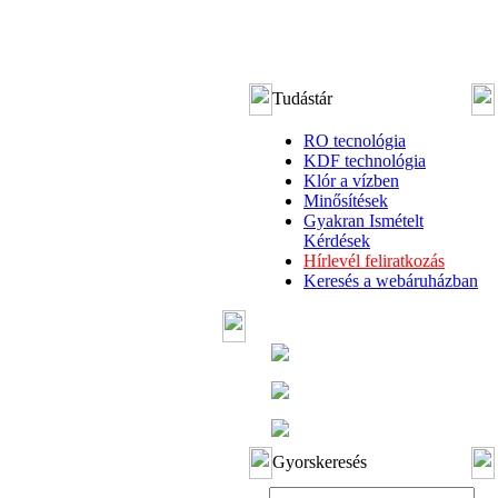
Tudástár
RO tecnológia
KDF technológia
Klór a vízben
Minősítések
Gyakran Ismételt
Kérdések
Hírlevél feliratkozás
Keresés a webáruházban
Gyorskeresés