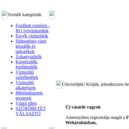
Termék kategóriák
Fordított ozmózis -
RO ivóvíztisztítók
Egyéb víztisztítók
Hidrogénes vizet
készítők és
tartozékok
Zuhanyszűrők
Kiegészítők,
fertőtlenítők
Víztisztító
szűrőbetétek
Víztisztító
Üdvözöljük! Kérjük, jelentkezzen be
alkatrészek
Mérőműszerek,
teszterek
Vízkő ellen
Új vásárló vagyok
SZŰRŐBETÉT
VÁLASZTÓ
Amennyiben regisztrálja magát a
F
Webáruházban,