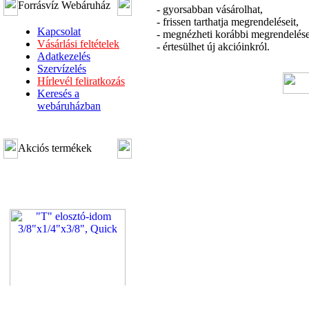
Forrásvíz Webáruház
- gyorsabban vásárolhat,
- frissen tarthatja megrendeléseit,
Kapcsolat
- megnézheti korábbi megrendelése
Vásárlási feltételek
- értesülhet új akcióinkról.
Adatkezelés
Szervízelés
Hírlevél feliratkozás
Keresés a
webáruházban
Akciós termékek
"T" elosztó-idom