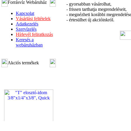
Forrásvíz Webáruház
- gyorsabban vásárolhat,
- frissen tarthatja megrendeléseit,
Kapcsolat
- megnézheti korábbi megrendelése
Vásárlási feltételek
- értesülhet új akcióinkról.
Adatkezelés
Szervízelés
Hírlevél feliratkozás
Keresés a
webáruházban
Akciós termékek
"T" elosztó-idom