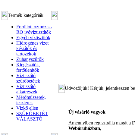
Termék kategóriák
Fordított ozmózis -
RO ivóvíztisztítók
Egyéb víztisztítók
Hidrogénes vizet
készítők és
tartozékok
Zuhanyszűrők
Kiegészítők,
fertőtlenítők
Víztisztító
szűrőbetétek
Víztisztító
Üdvözöljük! Kérjük, jelentkezzen be
alkatrészek
Mérőműszerek,
teszterek
Vízkő ellen
Új vásárló vagyok
SZŰRŐBETÉT
VÁLASZTÓ
Amennyiben regisztrálja magát a
F
Webáruházban,