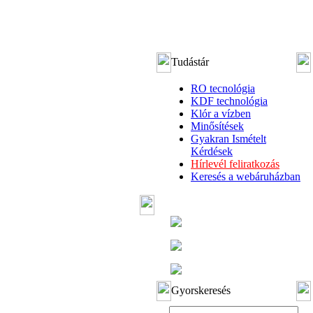
Tudástár
RO tecnológia
KDF technológia
Klór a vízben
Minősítések
Gyakran Ismételt
Kérdések
Hírlevél feliratkozás
Keresés a webáruházban
Gyorskeresés