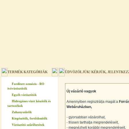
TERMÉK KATEGÓRIÁK
ÜDVÖZÖLJÜK! KÉRJÜK, JELENTKEZ
Fordított ozmózis - RO
ivóvíztisztítók
Új vásárló vagyok
Egyéb víztisztítók
Hidrogénes vizet készítők és
Amennyiben regisztrálja magát a
Forrá
tartozékok
Webáruházban,
Zuhanyszűrők
- gyorsabban vásárolhat,
Kiegészítők, fertőtlenítők
- frissen tarthatja megrendeléseit,
Víztisztító szűrőbetétek
- megnézheti korábbi megrendeléseit,