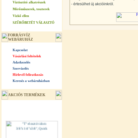
Víztisztító alkatrészek
- értesülhet új akcióinkról.
Mérőműszerek, teszterek
Vízkő ellen
SZŰRŐBETÉT VÁLASZTÓ
FORRÁSVÍZ
WEBÁRUHÁZ
Kapcsolat
Vásárlási feltételek
Adatkezelés
Szervízelés
Hírlevél feliratkozás
Keresés a webáruházban
AKCIÓS TERMÉKEK