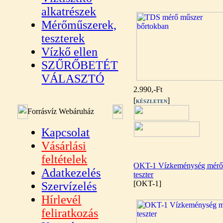
alkatrészek
Mérőműszerek,
teszterek
Vízkő ellen
SZŰRŐBETÉT
VÁLASZTÓ
2.990,-Ft
[
]
KÉSZLETEN
Forrásvíz Webáruház
Kapcsolat
Vásárlási
feltételek
OKT-1 Vízkeménység mér
Adatkezelés
teszter
[OKT-1]
Szervízelés
Hírlevél
feliratkozás