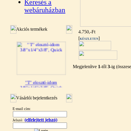
Keresés a
webáruházban
Akciós termékek
4.750,-Ft
[
]
KÉSZLETEN
Megjelenítve
1
-től
3
-ig (össze
"T" elosztó-idom
3/8"x1/4"x3/8", Quick
360,-Ft
Vásárlói bejelentkezés
320,-Ft
---------
E-mail cím:
(elfelejtett jelszó)
Jelszó: