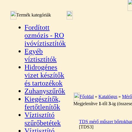
Termék kategóriák
Fordított
ozmózis - RO
ivóvíztisztítók
Egyéb
víztisztítók
Hidrogénes
vizet készítők
és tartozékok
Zuhanyszűrők
Főoldal
»
Katalógus
»
Mérő
Kiegészítők,
Megjelenítve
1
-től
3
-ig (össze
fertőtlenítők
Víztisztító
szűrőbetétek
TDS mérő műszer bőrtokba
[TDS3]
Víztisztító