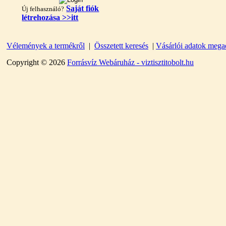
Saját fiók
Új felhasználó?
létrehozása >>itt
"T" elosztó-idom
Vélemények a termékről
|
Összetett keresés
|
Vásárlói adatok mega
1/4"x3/8"x1/4", Quick
Copyright © 2026
Forrásvíz Webáruház - viztisztitobolt.hu
360,-Ft
320,-Ft
---------
Egyenes összekötő-idom
3/8"x3/8", Quick
360,-Ft
320,-Ft
---------