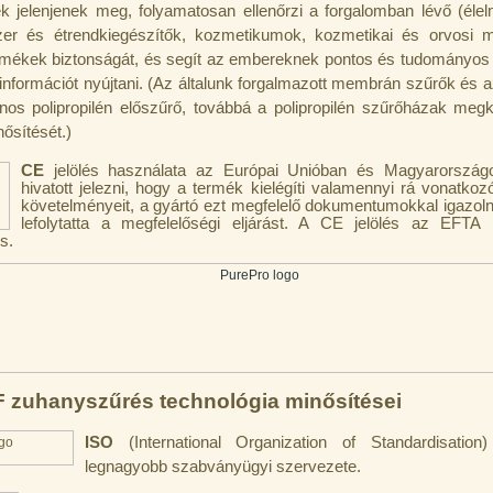
k jelenjenek meg, folyamatosan ellenőrzi a forgalomban lévő (élel
er és étrendkiegészítők, kozmetikumok, kozmetikai és orvosi 
ermékek biztonságát, és segít az embereknek pontos és tudományos
nformációt nyújtani. (Az általunk forgalmazott membrán szűrők és az
nos polipropilén előszűrő, továbbá a polipropilén szűrőházak meg
ősítését.)
CE
jelölés használata az Európai Unióban és Magyarországo
hivatott jelezni, hogy a termék kielégíti valamennyi rá vonatkoz
követelményeit, a gyártó ezt megfelelő dokumentumokkal igazolni
lefolytatta a megfelelőségi eljárást. A CE jelölés az EFTA 
s.
 zuhanyszűrés technológia minősítései
ISO
(International Organization of Standardisation
legnagyobb szabványügyi szervezete.