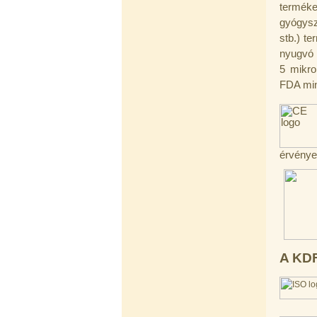
---------
terméke
gyógysz
stb.) t
nyugvó i
5 mikro
FDA min
Egyenes összekötő-idom 3/8"x3/8",
Quick
360,-Ft
érvénye
320,-Ft
---------
A KDF
Külsőmenetes "L" könyök bekötő-
idom 1/4"x3/8", Quick