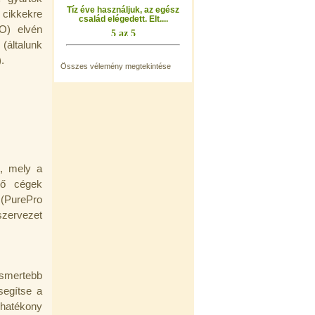
Tíz éve használjuk, az egész
 cikkekre
család elégedett. Elt....
O) elvén
általunk
.
Összes vélemény megtekintése
t, mely a
ödő cégek
. (PurePro
szervezet
ismertebb
segítse a
 hatékony