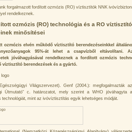
unk forgalmazott fordított ozmózis (RO) víztisztítók NNK ivóvízbizton
lyel rendelkeznek.
dított ozmózis (RO) technológia és a RO víztisztító
inek minősítései
tt ozmózis elvén működő víztisztító berendezéseinkkel általá
nyezőanyagok 95%-át lehet a csapvízből eltávolítani. A
zetek jóváhagyásával rendelkeznek a fordított ozmózis techno
víztisztító berendezések és a gyártó.
gészségügyi Világszervezet). Genf (2004.): megfogalmazták az
i Útmutató" c. határozatot, mely szerint a WHO jóváhagyta a 
technológiát, mint az ivóvíztisztítás egyik lehetséges módját.
ernational (Nemzetközi Közegészségügyi Alapítvány) világszert