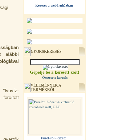
Keresés a webáruházban
sági
nosságban
GYORSKERESÉS
z alábbi
lógiával
Gépelje be a keresett szót!
Összetett keresés
VÉLEMÉNYEK A
TERMÉKRŐL
 "Ivóvíz-
fordított
PurePro F-Szett...
e gyártók