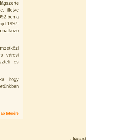
lágszerte
, illetve
992-ben a
ajd 1997-
onatkozó
emzetközi
és városi
zteli és
ka, hogy
zetünkben
lap tetejére
, háztartási víztisztító , zuhanyszűrő , csapsz