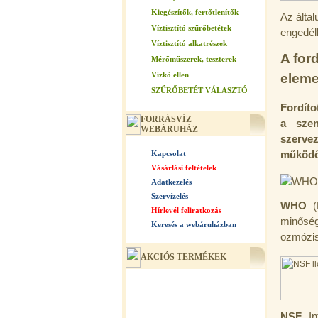
Kiegészítők, fertőtlenítők
Az által
Víztisztító szűrőbetétek
engedél
Víztisztító alkatrészek
A for
Mérőműszerek, teszterek
Vízkő ellen
eleme
SZŰRŐBETÉT VÁLASZTÓ
Fordíto
FORRÁSVÍZ
a szen
WEBÁRUHÁZ
szerve
Kapcsolat
működő 
Vásárlási feltételek
Adatkezelés
Szervízelés
WHO
(E
Hírlevél feliratkozás
minőség
Keresés a webáruházban
ozmózis 
AKCIÓS TERMÉKEK
NSF
Int