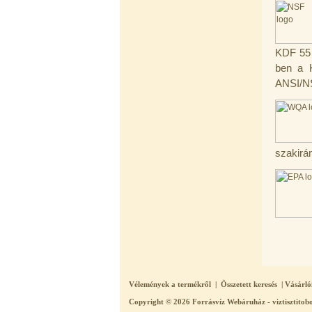
270,-Ft
220,-Ft
---------
KDF 55 
ben a 
ANSI/NS
Külsőmenetes "T" elosztó bekötő-
idom 1/4"x1/4"x1/4", Quick,
szakirán
szimmetrikus
180,-Ft
200,-Ft
---------
Vélemények a termékről
|
Összetett keresés
|
Vásárló
Copyright © 2026
Forrásvíz Webáruház - viztisztitobo