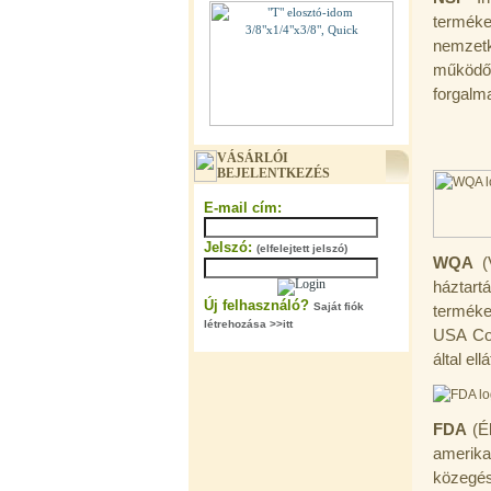
terméke
nemzet
működő
forgalma
"T" elosztó-idom 3/8"x1/4"x3/8",
VÁSÁRLÓI
Quick
BEJELENTKEZÉS
360,-Ft
E-mail cím:
320,-Ft
---------
Jelszó:
(elfelejtett jelszó)
WQA
(V
háztart
Új felhasználó?
Saját fiók
termékei
létrehozása >>itt
USA Cor
által el
"T" elosztó-idom 1/4"x3/8"x1/4",
Quick
FDA
(Él
amerika
360,-Ft
320,-Ft
közegés