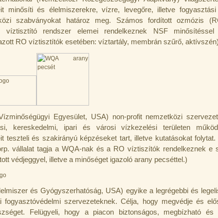
it minősíti és élelmiszerekre, vízre, levegőre, illetve fogyasztási
közi szabványokat határoz meg. Számos fordított ozmózis (R
 víztisztító rendszer elemei rendelkeznek NSF minősítéssel (
zott RO víztisztítók esetében: víztartály, membrán szűrő, aktívszén)
ízminőségügyi Egyesület, USA) non-profit nemzetközi szerveze
ási, kereskedelmi, ipari és városi vízkezelési területen műk
t teszteli és szakirányú képzéseket tart, illetve kutatásokat folytat
p. vállalat tagja a WQA-nak és a RO víztiszítók rendelkeznek e 
látott védjeggyel, illetve a minőséget igazoló arany pecséttel.)
elmiszer és Gyógyszerhatóság, USA) egyike a legrégebbi és legel
i fogyasztóvédelmi szervezeteknek. Célja, hogy megvédje és elő
zséget. Felügyeli, hogy a piacon biztonságos, megbízható és