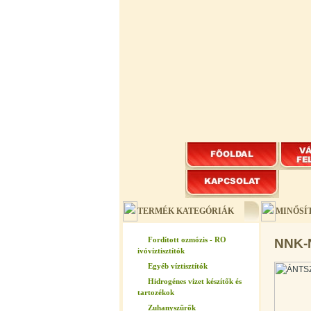
TERMÉK KATEGÓRIÁK
MINŐSÍ
Fordított ozmózis - RO
NNK-N
ivóvíztisztítók
Egyéb víztisztítók
Hidrogénes vizet készítők és
tartozékok
Zuhanyszűrők