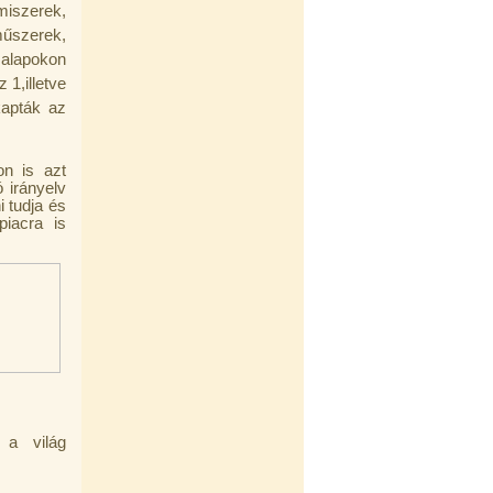
miszerek,
műszerek,
 alapokon
 1,illetve
kapták az
n is azt
ó irányelv
 tudja és
piacra is
) a világ