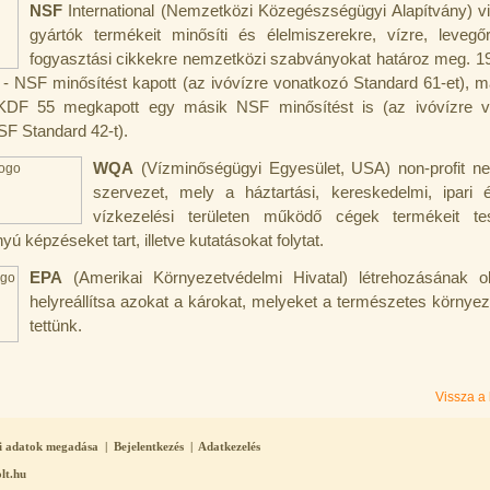
NSF
International (Nemzetközi Közegészségügyi Alapítvány) vi
gyártók termékeit minősíti és élelmiszerekre, vízre, levegőre
fogyasztási cikkekre nemzetközi szabványokat határoz meg. 1
- NSF minősítést kapott (az ivóvízre vonatkozó Standard 61-et), m
KDF 55 megkapott egy másik NSF minősítést is (az ivóvízre v
F Standard 42-t).
WQA
(Vízminőségügyi Egyesület, USA) non-profit n
szervezet, mely a háztartási, kereskedelmi, ipari 
vízkezelési területen működő cégek termékeit tes
yú képzéseket tart, illetve kutatásokat folytat.
EPA
(Amerikai Környezetvédelmi Hivatal) létrehozásának o
helyreállítsa azokat a károkat, melyeket a természetes környe
tettünk.
Vissza a 
i adatok megadása
|
Bejelentkezés
|
Adatkezelés
lt.hu