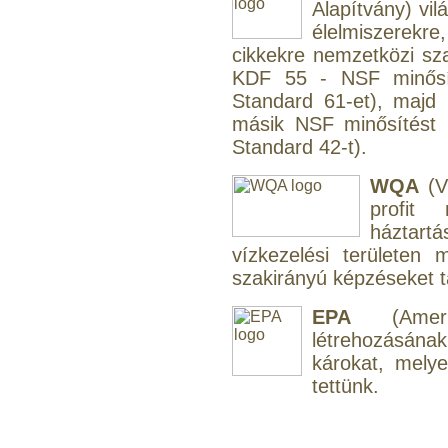
Alapítvány) vil
élelmiszerekre,
cikkekre nemzetközi s
Egyenes összekötő-idom
KDF 55 - NSF minősít
3/8"x3/8", Quick
Standard 61-et), maj
360,-Ft
másik NSF minősítést 
320,-Ft
Standard 42-t).
---------
WQA
(V
profit
háztart
vízkezelési területen
szakirányú képzéseket tar
EPA
(Amerik
Külsőmenetes "L" könyök
bekötő-idom 1/4"x3/8",
létrehozásána
Quick
károkat, mely
tettünk.
270,-Ft
220,-Ft
---------