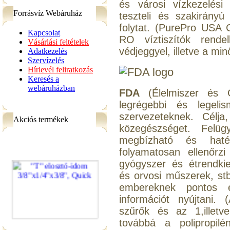
és városi vízkezelési
Forrásvíz Webáruház
teszteli és szakirányú 
folytat. (PurePro USA 
Kapcsolat
RO víztiszítók rendel
Vásárlási feltételek
védjeggyel, illetve a mi
Adatkezelés
Szervízelés
Hírlevél feliratkozás
Keresés a
webáruházban
FDA
(Élelmiszer és 
legrégebbi és legelis
szervezeteknek. Célj
Akciós termékek
közegészséget. Felüg
megbízható és haté
folyamatosan ellenőrz
gyógyszer és étrendki
és orvosi műszerek, stb
embereknek pontos 
információt nyújtani.
szűrők és az 1,illetv
továbbá a polipropi
"T" elosztó-idom