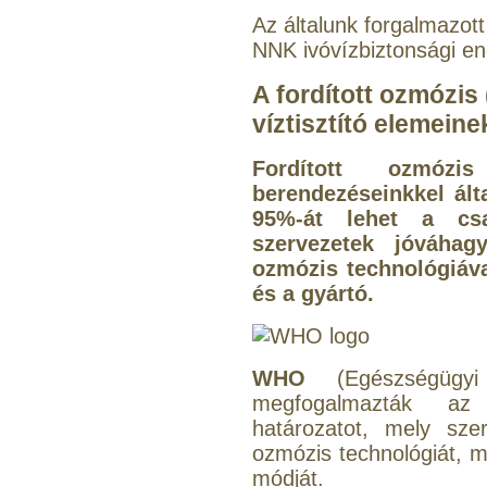
Az általunk forgalmazott
NNK ivóvízbiztonsági en
A fordított ozmózis
víztisztító elemeine
Fordított ozmózi
berendezéseinkkel ál
95%-át lehet a csap
szervezetek jóváhagy
ozmózis technológiáva
és a gyártó.
WHO
(Egészségügyi 
megfogalmazták az 
határozatot, mely sze
ozmózis technológiát, mi
módját.