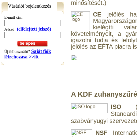
minősítését.)
3/8"x1/4"x3/8", Quick
Vásárlói bejelentkezés
CE
jelölés ha
360,-Ft
E-mail cím:
320,-Ft
Magyarországon 
---------
kielégíti va
(elfelejtett jelszó)
Jelszó:
követelményeit, a gyá
igazolni tudja és lefol
jelölés az EFTA piacra i
Saját fiók
Új felhasználó?
létrehozása >>itt
"T" elosztó-idom
1/4"x3/8"x1/4", Quick
A KDF zuhanyszűrés
360,-Ft
320,-Ft
---------
ISO
(In
Standar
szabványügyi szervezet
NSF
Internati