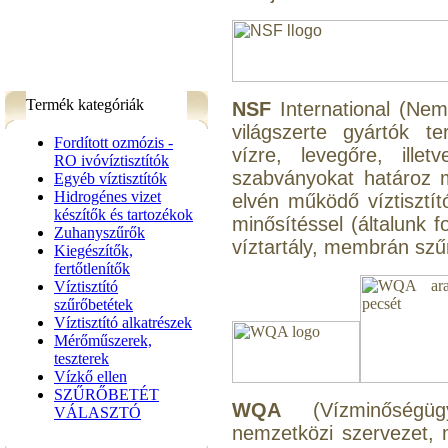
Termék kategóriák
NSF
International (Nem
világszerte gyártók te
Fordított ozmózis -
vízre, levegőre, ille
RO ivóvíztisztítók
szabványokat határoz 
Egyéb víztisztítók
Hidrogénes vizet
elvén működő víztisztí
készítők és tartozékok
minősítéssel (általunk 
Zuhanyszűrők
víztartály, membrán szűr
Kiegészítők,
fertőtlenítők
Víztisztító
szűrőbetétek
Víztisztító alkatrészek
Mérőműszerek,
teszterek
Vízkő ellen
SZŰRŐBETÉT
WQA
(Vízminőségügy
VÁLASZTÓ
nemzetközi szervezet, m