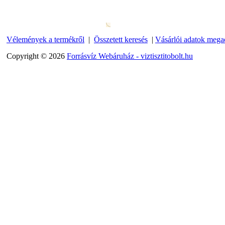
Vélemények a termékről
|
Összetett keresés
|
Vásárlói adatok mega
Copyright © 2026
Forrásvíz Webáruház - viztisztitobolt.hu
Külsőmenetes "T" elosztó
bekötő-idom 1/4"x1/4"x1/4",
Quick, szimmetrikus
180,-Ft
200,-Ft
---------
PurePro AIFIR biokerámia
energetizáló egység