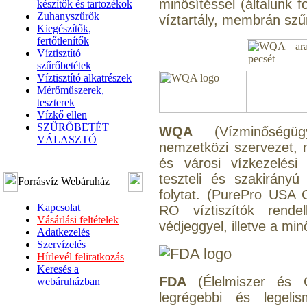
minősítéssel (általunk 
készítők és tartozékok
Zuhanyszűrők
víztartály, membrán szűr
Kiegészítők,
fertőtlenítők
Víztisztító
szűrőbetétek
Víztisztító alkatrészek
Mérőműszerek,
teszterek
Vízkő ellen
SZŰRŐBETÉT
WQA
(Vízminőségügy
VÁLASZTÓ
nemzetközi szervezet, m
és városi vízkezelési
teszteli és szakirányú 
Forrásvíz Webáruház
folytat. (PurePro USA 
Kapcsolat
RO víztiszítók rendel
Vásárlási feltételek
védjeggyel, illetve a mi
Adatkezelés
Szervízelés
Hírlevél feliratkozás
Keresés a
FDA
(Élelmiszer és 
webáruházban
legrégebbi és legelis