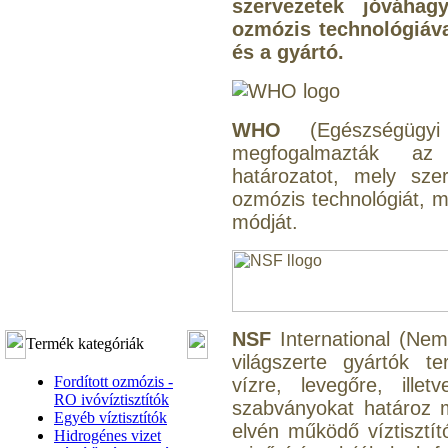
szervezetek jóváhagy
ozmózis technológiáva
és a gyártó.
WHO
(Egészségügyi 
megfogalmazták az 
határozatot, mely sze
ozmózis technológiát, mi
módját.
NSF
International (Nem
Termék kategóriák
világszerte gyártók te
Fordított ozmózis -
vízre, levegőre, ille
RO ivóvíztisztítók
szabványokat határoz 
Egyéb víztisztítók
elvén működő víztisztí
Hidrogénes vizet