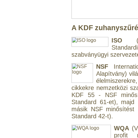
"T" elosztó-idom
1/4"x3/8"x1/4", Quick
A KDF zuhanyszűrés
360,-Ft
320,-Ft
ISO
(In
---------
Standar
szabványügyi szervezet
NSF
Internati
Alapítvány) vil
élelmiszerekre,
cikkekre nemzetközi s
Egyenes összekötő-idom
KDF 55 - NSF minősít
3/8"x3/8", Quick
Standard 61-et), maj
másik NSF minősítést 
360,-Ft
Standard 42-t).
320,-Ft
---------
WQA
(V
profit