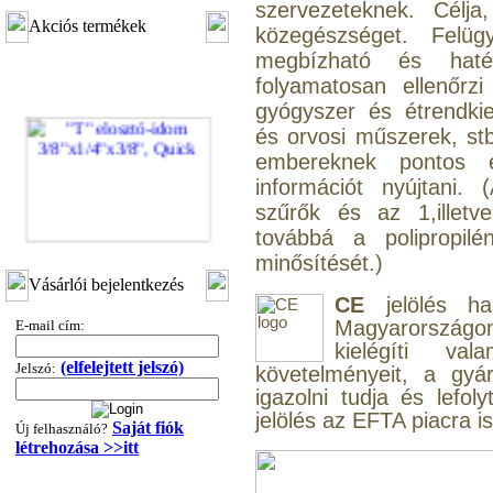
szervezeteknek. Célj
Akciós termékek
közegészséget. Felüg
megbízható és haté
folyamatosan ellenőrz
gyógyszer és étrendki
és orvosi műszerek, stb
embereknek pontos 
információt nyújtani.
szűrők és az 1,illetv
továbbá a polipropi
"T" elosztó-idom
minősítését.)
3/8"x1/4"x3/8", Quick
Vásárlói bejelentkezés
CE
jelölés ha
360,-Ft
Magyarországon 
E-mail cím:
320,-Ft
kielégíti va
---------
(elfelejtett jelszó)
Jelszó:
követelményeit, a gyá
igazolni tudja és lefol
jelölés az EFTA piacra i
Saját fiók
Új felhasználó?
létrehozása >>itt