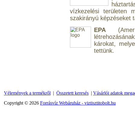
háztart
vízkezelési területen
szakirányú képzéseket tar
EPA
(Amerik
Külsőmenetes "L" könyök
létrehozásána
bekötő-idom 1/4"x3/8",
károkat, mely
Quick
tettünk.
270,-Ft
220,-Ft
---------
Vélemények a termékről
|
Összetett keresés
|
Vásárlói adatok mega
Copyright © 2026
Forrásvíz Webáruház - viztisztitobolt.hu
Külsőmenetes "T" elosztó
bekötő-idom 1/4"x1/4"x1/4",
Quick, szimmetrikus