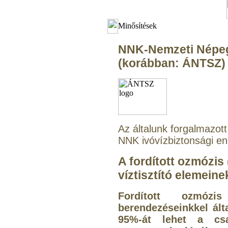
Minősítések
NNK-Nemzeti Népe
(korábban: ÁNTSZ)
Az általunk forgalmazott
NNK ivóvízbiztonsági en
A fordított ozmózis
víztisztító elemeine
Fordított ozmózi
berendezéseinkkel ál
95%-át lehet a csap