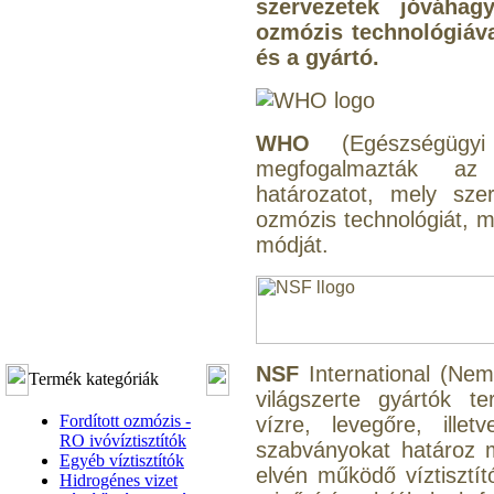
szervezetek jóváhagy
ozmózis technológiáva
és a gyártó.
WHO
(Egészségügyi 
megfogalmazták az 
határozatot, mely sze
ozmózis technológiát, mi
módját.
NSF
International (Nem
Termék kategóriák
világszerte gyártók te
Fordított ozmózis -
vízre, levegőre, ille
RO ivóvíztisztítók
szabványokat határoz 
Egyéb víztisztítók
elvén működő víztisztí
Hidrogénes vizet