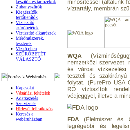
minősítéssel (általunk 
készítők és tartozékok
Zuhanyszűrők
víztartály, membrán szűr
Kiegészítők,
fertőtlenítők
Víztisztító
szűrőbetétek
Víztisztító alkatrészek
Mérőműszerek,
teszterek
Vízkő ellen
SZŰRŐBETÉT
WQA
(Vízminőségügy
VÁLASZTÓ
nemzetközi szervezet, m
és városi vízkezelési
teszteli és szakirányú 
Forrásvíz Webáruház
folytat. (PurePro USA 
Kapcsolat
RO víztiszítók rendel
Vásárlási feltételek
védjeggyel, illetve a mi
Adatkezelés
Szervízelés
Hírlevél feliratkozás
Keresés a
FDA
(Élelmiszer és 
webáruházban
legrégebbi és legelis