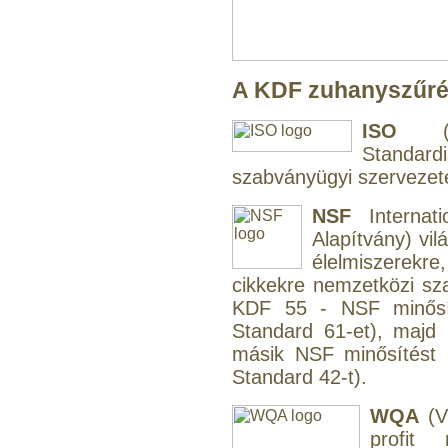
"T" elosztó-idom
1/4"x3/8"x1/4", Quick
A KDF zuhanyszűrés
360,-Ft
320,-Ft
ISO
(In
---------
Standar
szabványügyi szervezet
NSF
Internati
Alapítvány) vil
élelmiszerekre,
cikkekre nemzetközi s
Egyenes összekötő-idom
KDF 55 - NSF minősít
3/8"x3/8", Quick
Standard 61-et), maj
másik NSF minősítést 
360,-Ft
320,-Ft
Standard 42-t).
---------
WQA
(V
profit