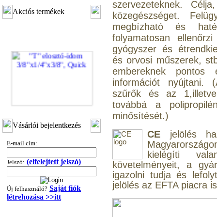
szervezeteknek. Célj
Akciós termékek
közegészséget. Felüg
megbízható és haté
folyamatosan ellenőrz
gyógyszer és étrendki
és orvosi műszerek, stb
embereknek pontos 
információt nyújtani.
szűrők és az 1,illetv
továbbá a polipropi
"T" elosztó-idom
minősítését.)
3/8"x1/4"x3/8", Quick
Vásárlói bejelentkezés
CE
jelölés ha
360,-Ft
Magyarországon 
E-mail cím:
320,-Ft
kielégíti va
---------
(elfelejtett jelszó)
Jelszó:
követelményeit, a gyá
igazolni tudja és lefol
jelölés az EFTA piacra i
Saját fiók
Új felhasználó?
létrehozása >>itt