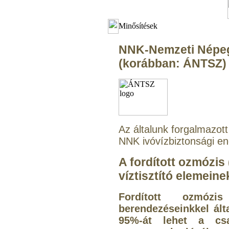
Minősítések
NNK-Nemzeti Népe
(korábban: ÁNTSZ)
Az általunk forgalmazott
NNK ivóvízbiztonsági en
A fordított ozmózis
víztisztító elemeine
Fordított ozmózi
berendezéseinkkel ál
95%-át lehet a csap