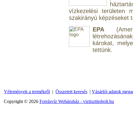
háztart
vízkezelési területen
szakirányú képzéseket tar
EPA
(Amerik
Külsőmenetes "L" könyök
létrehozásána
bekötő-idom 1/4"x3/8",
károkat, mely
Quick
tettünk.
270,-Ft
220,-Ft
---------
Vélemények a termékről
|
Összetett keresés
|
Vásárlói adatok mega
Copyright © 2026
Forrásvíz Webáruház - viztisztitobolt.hu
Külsőmenetes "T" elosztó
bekötő-idom 1/4"x1/4"x1/4",
Quick, szimmetrikus