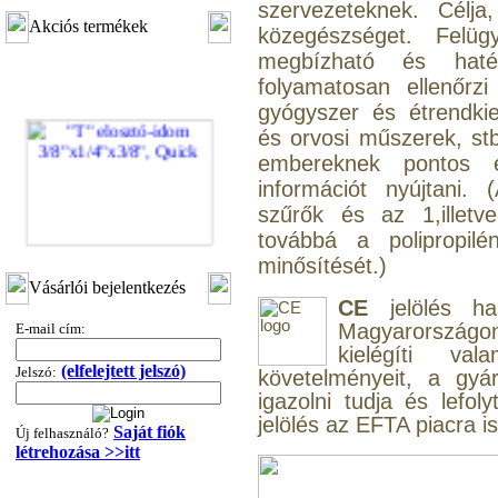
szervezeteknek. Célj
Akciós termékek
közegészséget. Felüg
megbízható és haté
folyamatosan ellenőrz
gyógyszer és étrendki
és orvosi műszerek, stb
embereknek pontos 
információt nyújtani.
szűrők és az 1,illetv
továbbá a polipropi
minősítését.)
"T" elosztó-idom
3/8"x1/4"x3/8", Quick
Vásárlói bejelentkezés
CE
jelölés ha
360,-Ft
Magyarországon 
E-mail cím:
320,-Ft
kielégíti va
---------
(elfelejtett jelszó)
Jelszó:
követelményeit, a gyá
igazolni tudja és lefol
jelölés az EFTA piacra i
Saját fiók
Új felhasználó?
létrehozása >>itt