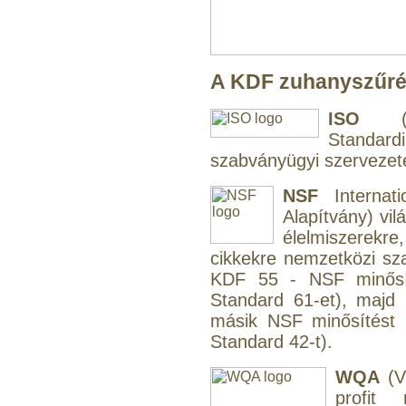
"T" elosztó-idom
1/4"x3/8"x1/4", Quick
A KDF zuhanyszűrés
360,-Ft
320,-Ft
ISO
(In
---------
Standar
szabványügyi szervezet
NSF
Internati
Alapítvány) vil
élelmiszerekre,
cikkekre nemzetközi s
Egyenes összekötő-idom
KDF 55 - NSF minősít
3/8"x3/8", Quick
Standard 61-et), maj
másik NSF minősítést 
360,-Ft
Standard 42-t).
320,-Ft
---------
WQA
(V
profit