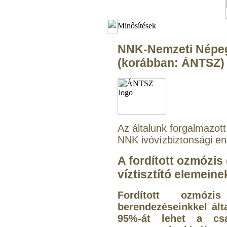
Minősítések
NNK-Nemzeti Népe
(korábban: ÁNTSZ)
Az általunk forgalmazott
NNK ivóvízbiztonsági en
A fordított ozmózis
víztisztító elemeine
Fordított ozmózi
berendezéseinkkel ál
95%-át lehet a csap