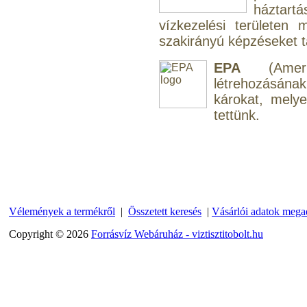
háztart
vízkezelési területen
szakirányú képzéseket tar
EPA
(Amerik
Külsőmenetes "L" könyök
létrehozásána
bekötő-idom 1/4"x3/8",
károkat, mely
Quick
tettünk.
270,-Ft
220,-Ft
---------
Vélemények a termékről
|
Összetett keresés
|
Vásárlói adatok mega
Copyright © 2026
Forrásvíz Webáruház - viztisztitobolt.hu
Külsőmenetes "T" elosztó
bekötő-idom 1/4"x1/4"x1/4",
Quick, szimmetrikus