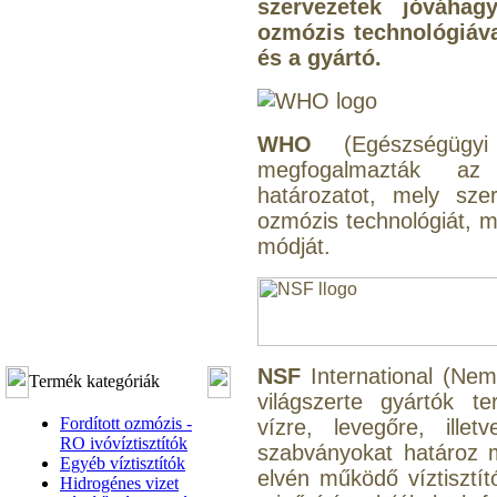
szervezetek jóváhagy
ozmózis technológiáva
és a gyártó.
WHO
(Egészségügyi 
megfogalmazták az 
határozatot, mely sze
ozmózis technológiát, mi
módját.
NSF
International (Nem
Termék kategóriák
világszerte gyártók te
Fordított ozmózis -
vízre, levegőre, ille
RO ivóvíztisztítók
szabványokat határoz 
Egyéb víztisztítók
elvén működő víztisztí
Hidrogénes vizet