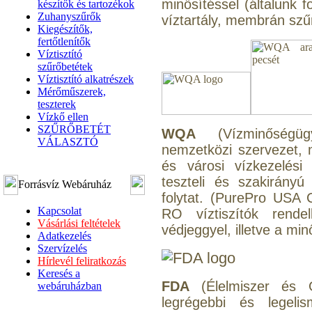
minősítéssel (általunk 
készítők és tartozékok
Zuhanyszűrők
víztartály, membrán szűr
Kiegészítők,
fertőtlenítők
Víztisztító
szűrőbetétek
Víztisztító alkatrészek
Mérőműszerek,
teszterek
Vízkő ellen
SZŰRŐBETÉT
WQA
(Vízminőségügy
VÁLASZTÓ
nemzetközi szervezet, m
és városi vízkezelési
teszteli és szakirányú 
Forrásvíz Webáruház
folytat. (PurePro USA 
Kapcsolat
RO víztiszítók rendel
Vásárlási feltételek
védjeggyel, illetve a mi
Adatkezelés
Szervízelés
Hírlevél feliratkozás
Keresés a
FDA
(Élelmiszer és 
webáruházban
legrégebbi és legelis