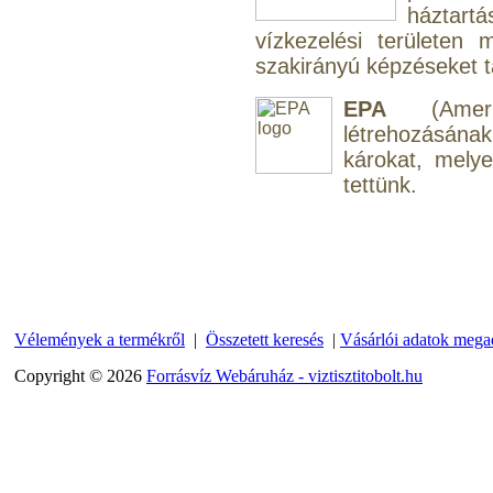
háztart
vízkezelési területen
szakirányú képzéseket tar
EPA
(Amerik
Külsőmenetes "L" könyök
létrehozásána
bekötő-idom 1/4"x3/8",
károkat, mely
Quick
tettünk.
270,-Ft
220,-Ft
---------
Vélemények a termékről
|
Összetett keresés
|
Vásárlói adatok mega
Copyright © 2026
Forrásvíz Webáruház - viztisztitobolt.hu
Külsőmenetes "T" elosztó
bekötő-idom 1/4"x1/4"x1/4",
Quick, szimmetrikus