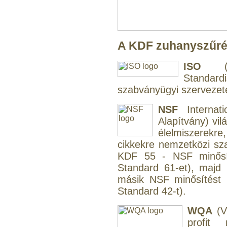
"T" elosztó-idom
1/4"x3/8"x1/4", Quick
A KDF zuhanyszűrés
360,-Ft
320,-Ft
ISO
(In
---------
Standar
szabványügyi szervezet
NSF
Internati
Alapítvány) vil
élelmiszerekre,
cikkekre nemzetközi s
KDF 55 - NSF minősít
Egyenes összekötő-idom
3/8"x3/8", Quick
Standard 61-et), maj
másik NSF minősítést 
360,-Ft
Standard 42-t).
320,-Ft
---------
WQA
(V
profit