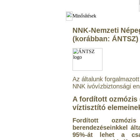
Minősítések
NNK-Nemzeti Népe
(korábban: ÁNTSZ)
Az általunk forgalmazott
NNK ivóvízbiztonsági en
A fordított ozmózis
víztisztító elemeine
Fordított ozmózi
berendezéseinkkel ál
95%-át lehet a csap