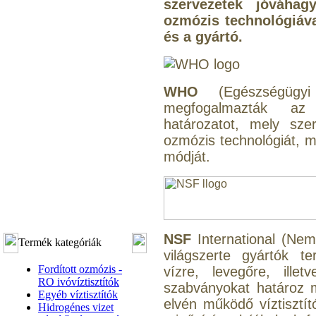
szervezetek jóváhagy
ozmózis technológiáva
és a gyártó.
WHO
(Egészségügyi 
megfogalmazták az 
határozatot, mely sze
ozmózis technológiát, mi
módját.
NSF
International (Nem
Termék kategóriák
világszerte gyártók te
Fordított ozmózis -
vízre, levegőre, ille
RO ivóvíztisztítók
szabványokat határoz 
Egyéb víztisztítók
elvén működő víztisztí
Hidrogénes vizet