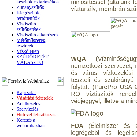
minősítéssel (általunk 
készítők és tartozékok
Zuhanyszűrők
víztartály, membrán szűr
Kiegészítők,
fertőtlenítők
Víztisztító
szűrőbetétek
Víztisztító alkatrészek
Mérőműszerek,
teszterek
Vízkő ellen
SZŰRŐBETÉT
WQA
(Vízminőségügy
VÁLASZTÓ
nemzetközi szervezet, m
és városi vízkezelési
teszteli és szakirányú 
Forrásvíz Webáruház
folytat. (PurePro USA 
Kapcsolat
RO víztiszítók rendel
Vásárlási feltételek
védjeggyel, illetve a mi
Adatkezelés
Szervízelés
Hírlevél feliratkozás
Keresés a
FDA
(Élelmiszer és 
webáruházban
legrégebbi és legelis