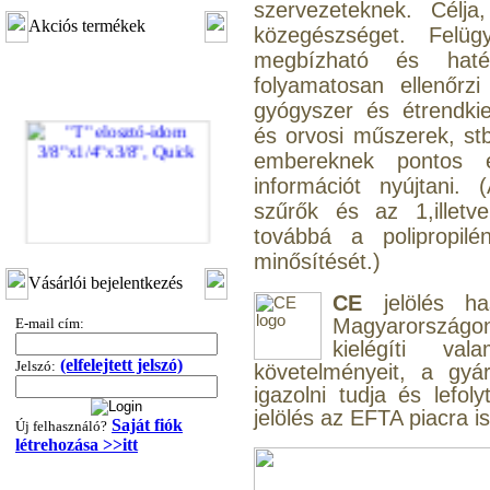
szervezeteknek. Célj
Akciós termékek
közegészséget. Felüg
megbízható és haté
folyamatosan ellenőrz
gyógyszer és étrendki
és orvosi műszerek, stb
embereknek pontos 
információt nyújtani.
szűrők és az 1,illetv
továbbá a polipropi
minősítését.)
"T" elosztó-idom
3/8"x1/4"x3/8", Quick
Vásárlói bejelentkezés
CE
jelölés ha
360,-Ft
Magyarországon 
E-mail cím:
320,-Ft
kielégíti va
---------
(elfelejtett jelszó)
Jelszó:
követelményeit, a gyá
igazolni tudja és lefol
jelölés az EFTA piacra i
Saját fiók
Új felhasználó?
létrehozása >>itt