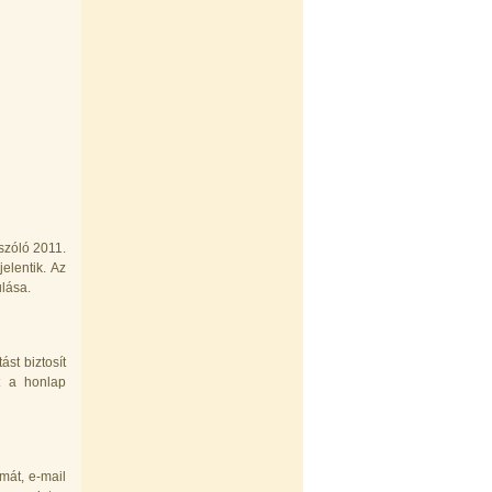
szóló 2011.
jelentik. Az
ulása.
st biztosít
it a honlap
ámát, e-mail