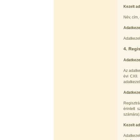
Kezelt ad
Elzárócsap 3/8", Quick
Név, cím,
1.300,-Ft
1.100,-Ft
Adatkeze
---------
Adatkezel
4. Regi
Adatkezel
Az adatke
évi CXII.
Áramlásszabályzó 420ml, 1/4", Jaco
adatkezel
1.300,-Ft
Adatkezel
1.000,-Ft
---------
Regisztrá
érintett
számára)
Kezelt ad
Adatkezel