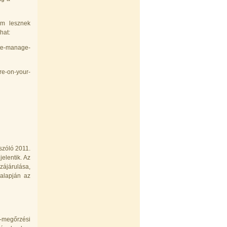
em lesznek
hat:
te-manage-
re-on-your-
szóló 2011.
jelentik. Az
zájárulása,
 alapján az
-megőrzési