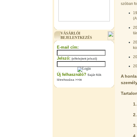
szóban f
19
(A
"T" elosztó-idom 3/8"x1/4"x3/8",
20
Quick
tá
VÁSÁRLÓI
360,-Ft
BEJELENTKEZÉS
320,-Ft
20
---------
E-mail cím:
ko
20
Jelszó:
(elfelejtett jelszó)
20
Új felhasználó?
Saját fiók
A honla
létrehozása >>itt
személy
Tartalo
"T" elosztó-idom 1/4"x3/8"x1/4",
Quick
1
360,-Ft
2
320,-Ft
---------
3
4