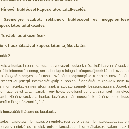
. Hírlevél-küldéssel kapcsolatos adatkezelés
. Személyre szabott reklámok küldésével és megjelenítésé
apcsolatos adatkezelés
. További adatkezelések
ie-k használatával kapcsolatos tájékoztatás
ookie?
zelő a honlap látogatása során úgynevezett cookie-kat (sütiket) használ. A cookie
 álló információcsomag, amit a honlap a látogató böngészőjének küld el azzal a c
 a látogató bizonyos beállításait, számára megkönnyítse a honlap használatá
 statisztikai jellegű információt gyűjt a honlap látogatóiról. A cookie-k nem t
 információkat, és nem alkalmasak a látogató személyi beazonosítására. A cooki
éni azonosítót tartalmaznak - egy titkos, véletlenül generált számsort - amelyet
tárol. Néhány cookie a honlap bezárása után megszűnik, néhány pedig hoss
 kerül a látogató számítógépén.
k jogszabályi háttere és jogalapja:
zelés hátterét az információs önrendelkezési jogról és az információszabadságról 
 törvény (Infotv.) és az elektronikus kereskedelmi szolgáltatások, valamint az 