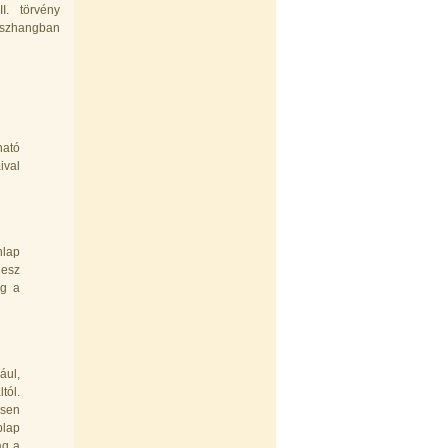
I. törvény
összhangban
ható
ival
nlap
lesz
ag a
ául,
tól.
esen
blap
ag a