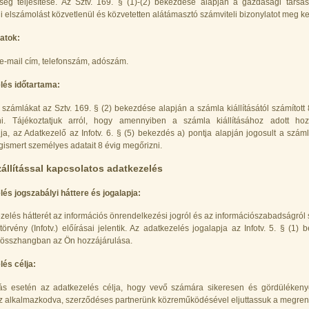
tség teljesítése. Az Sztv. 169. § (1)-(2) bekezdése alapján a gazdasági társ
li elszámolást közvetlenül és közvetetten alátámasztó számviteli bizonylatot meg kel
atok:
 e-mail cím, telefonszám, adószám.
lés időtartama:
ott számlákat az Sztv. 169. § (2) bekezdése alapján a számla kiállításától számítot
zni. Tájékoztatjuk arról, hogy amennyiben a számla kiállításához adott hozz
ja, az Adatkezelő az Infotv. 6. § (5) bekezdés a) pontja alapján jogosult a számla
ismert személyes adatait 8 évig megőrizni.
zállítással kapcsolatos adatkezelés
és jogszabályi háttere és jogalapja:
zelés hátterét az információs önrendelkezési jogról és az információszabadságról 
 törvény (Infotv.) előírásai jelentik. Az adatkezelés jogalapja az Infotv. 5. § (1)
 összhangban az Ön hozzájárulása.
és célja:
ítás esetén az adatkezelés célja, hogy vevő számára sikeresen és gördüléken
 alkalmazkodva, szerződéses partnerünk közreműködésével eljuttassuk a megrend