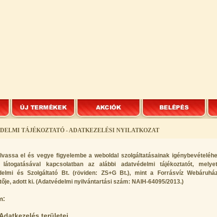
DELMI TÁJÉKOZTATÓ - ADATKEZELÉSI NYILATKOZAT
olvassa el és vegye figyelembe a weboldal szolgáltatásainak igénybevételéhez
 látogatásával kapcsolatban az alábbi adatvédelmi tájékoztatót, mel
elmi és Szolgáltató Bt. (röviden: ZS+G Bt.), mint a Forrásvíz Webáruhá
je, adott ki. (
Adatvédelmi nyilvántartási szám:
NAIH-64095/2013.)
m:
 Adatkezelés területei