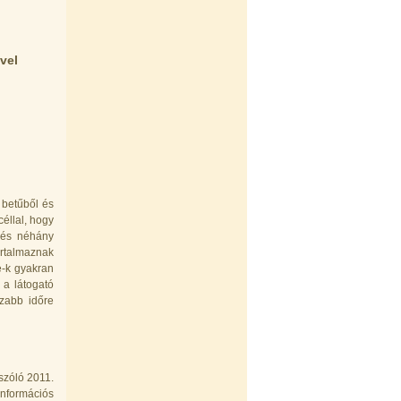
vel
 betűből és
éllal, hogy
t és néhány
artalmaznak
e-k gyakran
 a látogató
zabb időre
szóló 2011.
információs