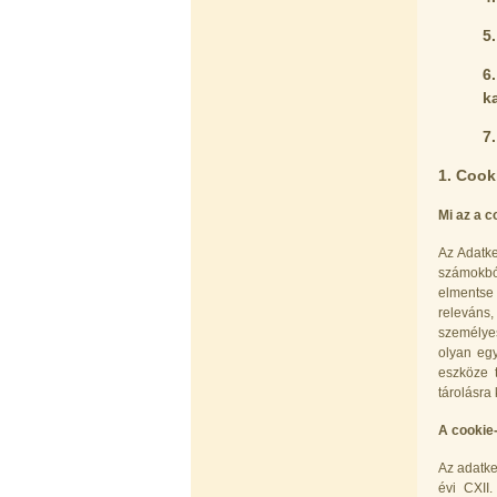
5
6
k
Egyenes összekötő-idom 3/8"x3/8",
7
Quick
360,-Ft
1. Cook
320,-Ft
---------
Mi az a c
Az Adatke
számokból
elmentse
releváns,
személyes
olyan egy
eszköze 
Külsőmenetes "L" könyök bekötő-
tárolásra
idom 1/4"x3/8", Quick
A cookie-
270,-Ft
220,-Ft
Az adatke
---------
évi CXII.