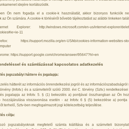
nkamenet idejére korlátozódik.
en Ön nem fogadja el a cookie-k használatát, akkor bizonyos funkciók n
k az Ön számára. A cookie-k törléséről bővebb tájékoztatást az alábbi linkeken talál
ternet Explorer: http://windows.microsoft.com/en-us/internet-explorer/dele
okies#ie=ie-11
refox: https://support.mozilla.org/en-US/kb/cookies-information-websites-sto
mputer
rome: https://support.google.com/chrome/answer/95647?hl=en
endeléssel és számlázással kapcsolatos adatkezelés
és jogszabályi háttere és jogalapja:
zelés hátterét az információs önrendelkezési jogról és az információszabadságról 
törvény (Infotv.) és a számvitelről szóló 2000. évi C. törvény (Sztv.) rendelkezései 
és jogalapja az Infotv. 5. § (1) bekezdés a) pontjával összhangban az Ön hoz
- hozzájárulása visszavonása esetén - az Infotv. 6 § (5) bekezdése a) pontja
őt terhelő, Sztv-ben megfogalmazott jogi kötelezettség teljesítése.
és célja:
ozó jogszabályoknak megfelelő számla kiállítása és a számviteli bizonylat