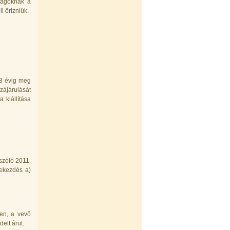
aságoknak a
l őrizniük.
t 8 évig meg
ájárulását
 kiállítása
szóló 2011.
 bekezdés a)
yen, a vevő
elt árut.