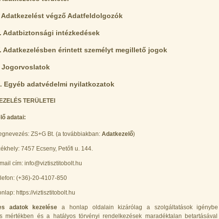
I. Adatkezelést végző Adatfeldolgozók
II. Adatbiztonsági intézkedések
V. Adatkezelésben érintett személyt megillető jogok
. Jogorvoslatok
I. Egyéb adatvédelmi nyilatkozatok
KEZELÉS TERÜLETEI
ő adatai:
gnevezés: ZS+G Bt. (a továbbiakban:
Adatkezelő
)
ékhely: 7457 Ecseny, Petőfi u. 144.
mail cím:
info@viztisztitobolt.hu
lefon: (+36)-20-4107-850
nlap: https://viztisztitobolt.hu
es adatok kezelése
a honlap oldalain kizárólag a szolgáltatások igénybe
s mértékben és a hatályos törvényi rendelkezések maradéktalan betartásával 