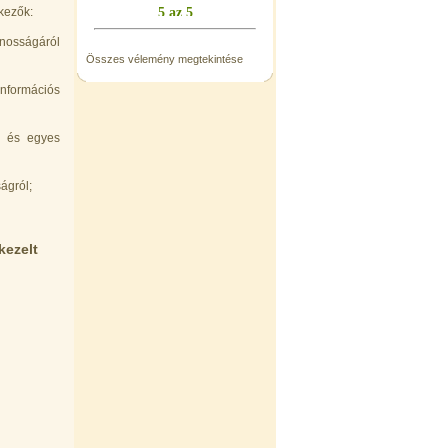
kezők:
ánosságáról
Összes vélemény megtekintése
információs
ől és egyes
ágról;
kezelt