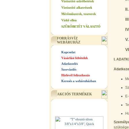
Víztisztító szűrőbetétek
Víztisztító alkatrészek
I
Mérőműszerek, teszterek
I
Vízkő ellen
SZŰRŐBETÉT VÁLASZTÓ
I
FORRÁSVÍZ
V
WEBÁRUHÁZ
V
Kapcsolat
Vásárlási feltételek
I. ADAT
Adatkezelés
Adatkezel
Szervízelés
Hírlevél feliratkozás
Me
Keresés a webáruházban
Sz
AKCIÓS TERMÉKEK
E-
Te
Ho
Személy
szüksége