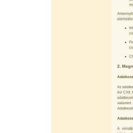
6.160,-Ft
mu
5.900,-Ft
---------
Amennyib
elérhetőe
In
co
Fi
co
Ch
Szivárgás érzékelő víztisztítóhoz, 1/4",
Quick, típus 2.
2. Megr
4.200,-Ft
Adatkezel
4.000,-Ft
---------
Az adatke
évi CXII. 
adatkezel
valamint 
Adatkezel
Adatkezel
A vonatk
Economy Water átfolyós asztali