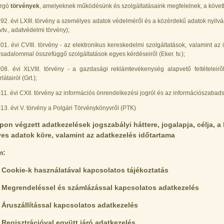
orgó
törvények
, amelyeknek működésünk és szolgáltatásaink megfelelnek, a követ
92. évi LXIII. törvény a személyes adatok védelméről és a közérdekű adatok nyilv
vtv., adatvédelmi törvény);
01. évi CVIII. törvény - az elektronikus kereskedelmi szolgáltatások, valamint az 
rsadalommal összefüggő szolgáltatások egyes kérdéseiről (Eker. tv.);
08. évi XLVIII. törvény - a gazdasági reklámtevékenység alapvető feltételeir
rlátairól (Grt.);
11. évi CXII. törvény az információs önrendelkezési jogról és az információszabads
13. évi V. törvény a Polgári Törvénykönyvről (PTK)
pon végzett adatkezelések jogszabályi háttere, jogalapja, célja, a 
es adatok köre, valamint az adatkezelés időtartama
m:
. Cookie-k használatával kapcsolatos tájékoztatás
. Megrendeléssel és számlázással kapcsolatos adatkezelés
. Áruszállítással kapcsolatos adatkezelés
. Regisztrációval együtt járó adatkezelés