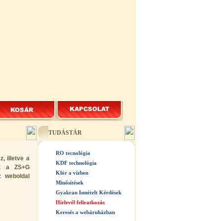
TUDÁSTÁR
RO tecnológia
, illetve a
KDF technológia
yet a ZS+G
Klór a vízben
z weboldal
Minősítések
Gyakran Ismételt Kérdések
Hírlevél feliratkozás
Keresés a webáruházban