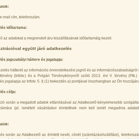
atok:
 e-mail cím, telefonszám.
lés időtartama:
ő az adatokat a megrendelt áru kiszállításának időtartamáig kezeli.
sztrációval együtt járó adatkezelés
és jogszabályi háttere és jogalapja:
zelés hátterét az információs önrendelkezési jogról és az információszabadságról 
 törvény (Infotv.) és a Polgári Törvénykönyvről szóló 2013. évi V. törvény (Ptk.) 
és jogalapja az Infotv. 5. § (1) bekezdés a) pontjával összhangban az Ön hozzájár
és célja:
ció során a megadott adatok eltárolásával az Adatkezelő kényelmesebb szolgáltatá
 számára (pl. ismételt vásárláskor érintettnek nem kell ismét megadnia adata
.
atok:
és során az Adatkezelő az érintett nevét, címét (számlázási/szállítási), telefonsz