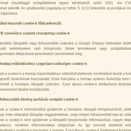
ommal összefüggő szolgáltatások egyes kérdéseiről szóló 2001. évi CVII
ései jelentik. Az adatkezelés jogalapja az Infotv. 5. § (1) bekezdés a) pontjával 
zájárulása.
által használt cookie-k főbb jellemzői:
B személyre szabott retargeting cookie-k
korábbi látogatók vagy felhasználók számára a Google Display Hálózaton talál
yéb webhelyeken való böngészés, illetve termékeivel vagy szolgáltatása
pcsolatos kifejezések keresésekor jelenhetnek meg.
honlap működéséhez szigorúan szükséges cookie-k:
ek a cookie-k a honlap használatához nélkülözhetetlenek, és lehetővé teszik a ho
apvető funkcióinak használatát. Ezek hiányába a honlap számos funkciója nem 
érhető a honlapra látogató számára. Ezen típusú cookie-k élettartama kizáról
nkamenet idejére korlátozódik.
felhasználói élmény javítását szolgáló cookie-k:
ek a cookie-k információkat gyűjtenek a honlapra látogató böngészéséről, péld
gy mely oldalakat látogatja leggyakrabban, vagy milyen hibaüzenetet kap az oldal
ek a cookie-k nem gyűjtenek a látogatót beazonosító információkat, vagyis telj
talános, névtelen információkkal dolgoznak. Az így szerzett adatokat we
ljesítmény javítására használja a honlap. Ezen típusú cookie-k élettartama kizáról