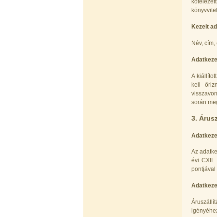
kötelezet
víztisztító (FCCBKDF)
könyvvite
13.600,-Ft
12.400,-Ft
Kezelt ad
---------
Név, cím,
Adatkeze
A kiállít
kell őri
visszavon
során meg
Economy Water átfolyós asztali
3. Árus
víztisztító (FCCBKDF-STO)
Adatkezel
13.700,-Ft
12.500,-Ft
---------
Az adatke
évi CXII.
pontjával
Adatkezel
Áruszáll
igényéhez