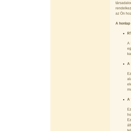
társadal
rendelkez
az Ön hoz
A honlap 
RT
Külsőmenetes "T" elosztó bekötő-
A 
idom 1/4"x1/4"x1/4", Quick,
eg
szimmetrikus
ka
180,-Ft
A 
200,-Ft
---------
Ez
al
el
mu
A 
Ez
ho
PurePro AIFIR biokerámia
Ez
energetizáló egység
ál
te