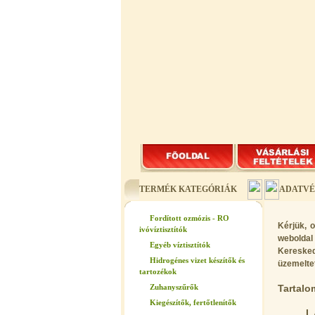
TERMÉK KATEGÓRIÁK
ADATVÉ
Fordított ozmózis - RO
Kérjük, 
ivóvíztisztítók
weboldal
Egyéb víztisztítók
Keresked
Hidrogénes vizet készítők és
üzemeltető
tartozékok
Tartalo
Zuhanyszűrők
Kiegészítők, fertőtlenítők
I.