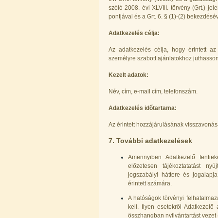
szóló 2008. évi XLVIII. törvény (Grt.) jel
pontjával és a Grt. 6. § (1)-(2) bekezdé
Adatkezelés célja:
Az adatkezelés célja, hogy érintett a
személyre szabott ajánlatokhoz juthasson
Kezelt adatok:
Név, cím, e-mail cím, telefonszám.
Adatkezelés időtartama:
Az érintett hozzájárulásának visszavonás
7. További adatkezelések
Amennyiben Adatkezelő fentieke
előzetesen tájékoztatatást ny
jogszabályi háttere és jogalapja
érintett számára.
A hatóságok törvényi felhatalmazá
kell. Ilyen esetekről Adatkezelő 
összhangban nyilvántartást vezet 