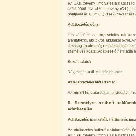
évi CXII. törvény (Infotv.) és a gazdaság
szóló 2008. évi XLVIII. törvény (Grt.) jel
pontjával és a Grt. 6. § (1)-(2) bekezdé
Külsőmenetes "L" könyök bekötő-
idom 1/4"x1/8", Quick
Adatkezelés célja:
180,-Ft
Hírlevél-küldéssel kapcsolatos adatkeze
150,-Ft
ajánlatokról, akciókról, aktualitásokról
---------
társaság (partnercég) reklámjai/ajánlata
személyes adatait Adatkezelő nem adja át
Kezelt adatok:
Név, cím, e-mail cím, telefonszám.
Az adatkezelés időtartama:
Az érintett hozzájárulásának visszavonás
6. Személyre szabott reklámo
adatkezelés
Adatkezelés jogszabályi háttere és joga
Az adatkezelés hátterét az információs ö
évi CXII. törvény (Infotv.) és a gazdaság