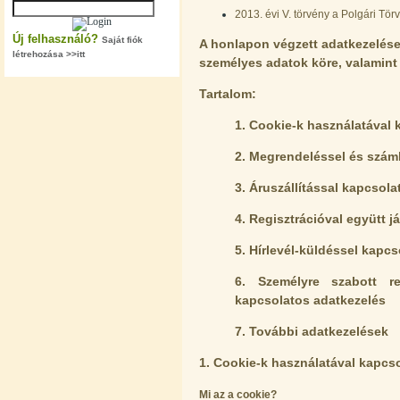
2013. évi V. törvény a Polgári Tö
Új felhasználó?
Saját fiók
A honlapon végzett adatkezelések 
létrehozása >>itt
személyes adatok köre, valamint
Tartalom:
"T" elosztó-idom 1/4"x3/8"x1/4",
Quick
1. Cookie-k használatával 
360,-Ft
320,-Ft
2. Megrendeléssel és szám
---------
3. Áruszállítással kapcsol
4. Regisztrációval együtt j
5. Hírlevél-küldéssel kapc
6. Személyre szabott re
kapcsolatos adatkezelés
Egyenes összekötő-idom 3/8"x3/8",
Quick
7. További adatkezelések
360,-Ft
1. Cookie-k használatával kapcso
320,-Ft
---------
Mi az a cookie?