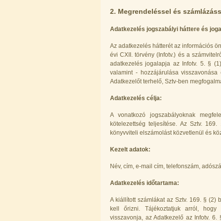
Quick, típus 2.
2. Megrendeléssel és számlázáss
4.200,-Ft
4.000,-Ft
Adatkezelés jogszabályi háttere és joga
---------
Az adatkezelés hátterét az információs ö
évi CXII. törvény (Infotv.) és a számvitel
adatkezelés jogalapja az Infotv. 5. § 
valamint - hozzájárulása visszavonása 
Adatkezelőt terhelő, Sztv-ben megfogalmaz
Adatkezelés célja:
Economy Water átfolyós asztali
A vonatkozó jogszabályoknak megfelel
víztisztító (FCCBKDF)
kötelezettség teljesítése. Az Sztv. 16
könyvviteli elszámolást közvetlenül és köz
13.600,-Ft
12.400,-Ft
Kezelt adatok:
---------
Név, cím, e-mail cím, telefonszám, adósz
Adatkezelés időtartama:
A kiállított számlákat az Sztv. 169. § (2
kell őrizni. Tájékoztatjuk arról, hog
visszavonja, az Adatkezelő az Infotv. 6.