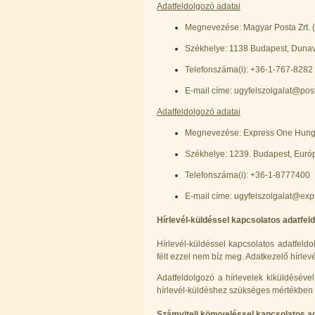
Adatfeldolgozó adatai
Megnevezése: Magyar Posta Zrt. 
Székhelye: 1138 Budapest, Dunavi
Telefonszáma(i): +36-1-767-8282
E-mail címe: ugyfelszolgalat@pos
Adatfeldolgozó adatai
Megnevezése: Express One Hunga
Székhelye: 1239. Budapest, Európa
Telefonszáma(i): +36-1-8777400
E-mail címe: ugyfelszolgalat@ex
Hírlevél-küldéssel kapcsolatos adatfel
Hírlevél-küldéssel kapcsolatos adatfeld
félt ezzel nem bíz meg. Adatkezelő hírlevé
Adatfeldolgozó a hírlevelek kiküldésével 
hírlevél-küldéshez szükséges mértékben kez
Számviteli könyveléssel kapcsolatos a