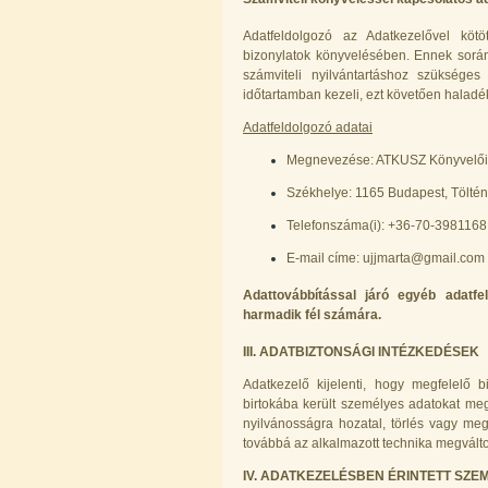
Adatfeldolgozó az Adatkezelővel kötö
bizonylatok könyvelésében. Ennek során 
számviteli nyilvántartáshoz szüksége
időtartamban kezeli, ezt követően haladékt
Adatfeldolgozó adatai
Megnevezése: ATKUSZ Könyvelői K
Székhelye: 1165 Budapest, Töltény
Telefonszáma(i): +36-70-3981168
E-mail címe: ujjmarta@gmail.com
Adattovábbítással járó egyéb adatf
harmadik fél számára.
III. ADATBIZTONSÁGI INTÉZKEDÉSEK
Adatkezelő kijelenti, hogy megfelelő 
birtokába került személyes adatokat meg
nyilvánosságra hozatal, törlés vagy me
továbbá az alkalmazott technika megválto
IV. ADATKEZELÉSBEN ÉRINTETT SZE