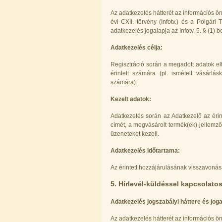
Az adatkezelés hátterét az információs ö
Áramlásszabályzó 420ml, 1/4", Jaco
évi CXII. törvény (Infotv.) és a Polgári 
adatkezelés jogalapja az Infotv. 5. § (1
1.300,-Ft
1.000,-Ft
Adatkezelés célja:
---------
Regisztráció során a megadott adatok elt
érintett számára (pl. ismételt vásárlá
számára).
Kezelt adatok:
Adatkezelés során az Adatkezelő az érinte
címét, a megvásárolt termék(ek) jellemző
"Y" elosztó-idom 1/4"x1/4"x1/4",
üzeneteket kezeli.
Quick
Adatkezelés időtartama:
270,-Ft
200,-Ft
Az érintett hozzájárulásának visszavonás
---------
5. Hírlevél-küldéssel kapcsolato
Adatkezelés jogszabályi háttere és joga
Az adatkezelés hátterét az információs ö