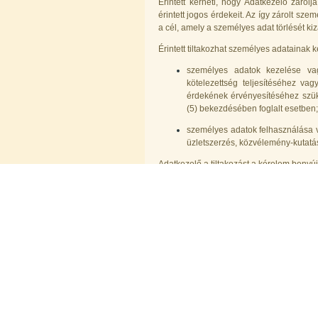
Érintett kérheti, hogy Adatkezelő zárol
érintett jogos érdekeit. Az így zárolt sz
a cél, amely a személyes adat törlését kiz
Érintett tiltakozhat személyes adatainak 
személyes adatok kezelése vag
kötelezettség teljesítéséhez v
érdekének érvényesítéséhez szüks
(5) bekezdésében foglalt esetben;
személyes adatok felhasználása va
üzletszerzés, közvélemény-kutatás
Adatkezelő a tiltakozást a kérelem benyújt
napon belül megvizsgálja, annak megala
személyt írásban tájékoztatja. Ha Adatkez
nem teljesíti, a kérelem kézhezvételé
hozzájárulásával elektronikus úton közli 
ténybeli és jogi indokait.
V. JOGORVOSLATI LEHETŐSÉGEK
Amennyiben érintett szerint Adatkezelő
rendelkezést, vagy nem teljesítette va
megszüntetése érdekében a Nemzeti 
eljárását kezdeményezheti (levelezési cím