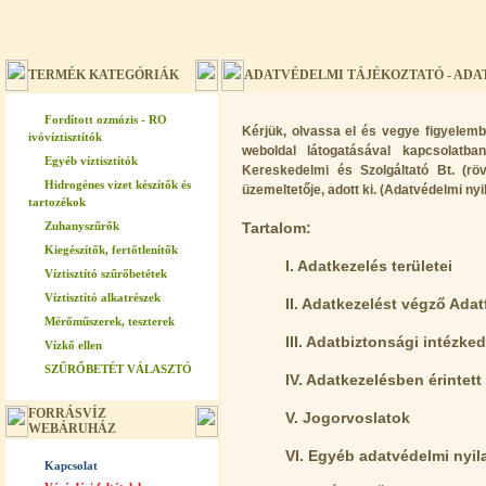
TERMÉK KATEGÓRIÁK
ADATVÉDELMI TÁJÉKOZTATÓ - ADA
Fordított ozmózis - RO
Kérjük, olvassa el és vegye figyelembe
ivóvíztisztítók
weboldal látogatásával kapcsolatba
Egyéb víztisztítók
Kereskedelmi és Szolgáltató Bt. (rö
Hidrogénes vizet készítők és
üzemeltetője, adott ki. (
Adatvédelmi nyi
tartozékok
Tartalom:
Zuhanyszűrők
Kiegészítők, fertőtlenítők
I. Adatkezelés területei
Víztisztító szűrőbetétek
Víztisztító alkatrészek
II. Adatkezelést végző Ada
Mérőműszerek, teszterek
III. Adatbiztonsági intézke
Vízkő ellen
SZŰRŐBETÉT VÁLASZTÓ
IV. Adatkezelésben érintett
FORRÁSVÍZ
V. Jogorvoslatok
WEBÁRUHÁZ
VI. Egyéb adatvédelmi nyil
Kapcsolat