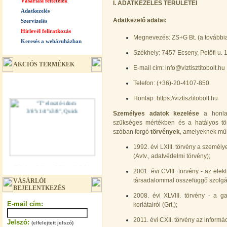
Vásárlási feltételek
I. ADATKEZELÉS TERÜLETEI
Adatkezelés
Adatkezelő adatai:
Szervízelés
Hírlevél feliratkozás
Megnevezés: ZS+G Bt. (a tovább
Keresés a webáruházban
Székhely: 7457 Ecseny, Petőfi u. 
AKCIÓS TERMÉKEK
E-mail cím:
info@viztisztitobolt.hu
Telefon: (+36)-20-4107-850
Honlap: https://viztisztitobolt.hu
Személyes adatok kezelése
a honlap
szükséges mértékben és a hatályos tör
szóban forgó
törvények
, amelyeknek műk
1992. évi LXIII. törvény a személ
(Avtv., adatvédelmi törvény);
"T" elosztó-idom 3/8"x1/4"x3/8",
Quick
2001. évi CVIII. törvény - az ele
társadalommal összefüggő szolgált
VÁSÁRLÓI
360,-Ft
BEJELENTKEZÉS
320,-Ft
2008. évi XLVIII. törvény - a g
---------
E-mail cím:
korlátairól (Grt.);
2011. évi CXII. törvény az inform
Jelszó:
(elfelejtett jelszó)