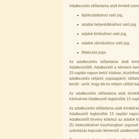
Adatkezelés időtartama alatt érintett szem
tájékoztatáshoz való jog,
adatok helyesbítéséhez való jog,
adatok törléséhez való jog,
adatok zárolásához való jog,
tiltakozás joga.
Az adatkezelés időtartama alatt érin
Adatkezelőtől. Adatkezelő a kérelem beny
25 naptári napon belül írásban, közérthető
adatkezelés céljáról, jogalapjáról, időt
került - arról, hogy kik és milyen célból 
Az adatkezelés időtartama alatt érinte
Kérésének Adatkezelő legkésőbb 15 naptá
Az adatkezelés időtartama alatt érintett 
Adatkezelő legkésőbb 15 naptári napon 
Adatkezelőt törvény kötelezi az adatok tov
(5) bekezdésével összhangban jogosult 
számlázás kapcsán felmerülő adatkezelé