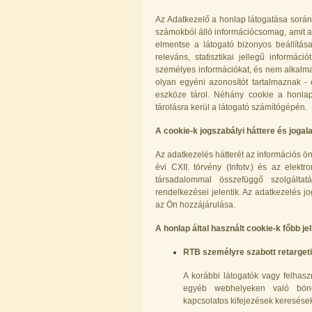
Az Adatkezelő a honlap látogatása során 
számokból álló információcsomag, amit a 
elmentse a látogató bizonyos beállítá
releváns, statisztikai jellegű informác
személyes információkat, és nem alkalma
olyan egyéni azonosítót tartalmaznak - e
eszköze tárol. Néhány cookie a honla
Külsőmenetes "L" könyök bekötő-
tárolásra kerül a látogató számítógépén.
idom 1/4"x3/8", Quick
270,-Ft
A cookie-k jogszabályi háttere és jogala
220,-Ft
---------
Az adatkezelés hátterét az információs ö
évi CXII. törvény (Infotv.) és az elekt
társadalommal összefüggő szolgáltat
rendelkezései jelentik. Az adatkezelés j
az Ön hozzájárulása.
A honlap által használt cookie-k főbb je
RTB személyre szabott retarget
Külsőmenetes "T" elosztó bekötő-
A korábbi látogatók vagy felhas
idom 1/4"x1/4"x1/4", Quick,
egyéb webhelyeken való böngés
szimmetrikus
kapcsolatos kifejezések keresése
180,-Ft