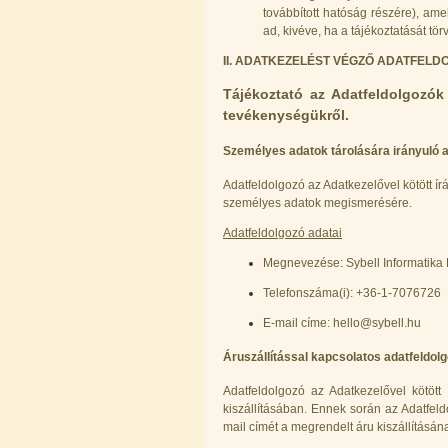
továbbított hatóság részére), amel
ad, kivéve, ha a tájékoztatását törv
II. ADATKEZELÉST VÉGZŐ ADATFEL
Tájékoztató az Adatfeldolgozók
tevékenységükről.
Személyes adatok tárolására irányuló 
Adatfeldolgozó az Adatkezelővel kötött ír
személyes adatok megismerésére.
Adatfeldolgozó adatai
Megnevezése: Sybell Informatika K
Telefonszáma(i): +36-1-7076726
E-mail címe: hello@sybell.hu
Áruszállítással kapcsolatos adatfeldol
Adatfeldolgozó az Adatkezelővel kötött
kiszállításában. Ennek során az Adatfeldol
mail címét a megrendelt áru kiszállításána