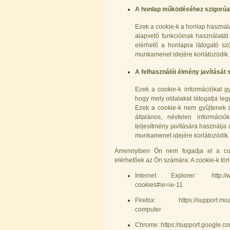
200,-Ft
A honlap működéséhez szigorúa
---------
Ezek a cookie-k a honlap használa
alapvető funkcióinak használatá
elérhető a honlapra látogató sz
munkamenet idejére korlátozódik.
A felhasználói élmény javítását 
Ezek a cookie-k információkat g
hogy mely oldalakat látogatja leg
PurePro AIFIR biokerámia
energetizáló egység
Ezek a cookie-k nem gyűjtenek a 
általános, névtelen informáci
6.160,-Ft
teljesítmény javítására használja
5.900,-Ft
munkamenet idejére korlátozódik.
---------
Amennyiben Ön nem fogadja el a cook
elérhetőek az Ön számára. A cookie-k törl
Internet Explorer: http://wind
cookies#ie=ie-11
Firefox: https://support.mozill
computer
Szivárgás érzékelő víztisztítóhoz, 1/4",
Chrome: https://support.google.