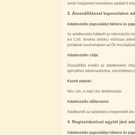
során megismert személyes adatait 8 évi
Economy Water átfolyós asztali
víztisztító (FCCBKDF-STO)
3. Áruszállítással kapcsolatos a
13.700,-Ft
Adatkezelés jogszabályi háttere és joga
12.500,-Ft
---------
Az adatkezelés hátterét az információs ö
évi CXII. törvény (Infotv.) előírásai jel
pontjával összhangban az Ön hozzájárul
Adatkezelés célja:
Áruszállítás esetén az adatkezelés cé
igényéhez alkalmazkodva, szerződéses pa
Elzárócsap 3/8", Quick
Kezelt adatok:
1.300,-Ft
Név, cím, e-mail cím, telefonszám.
1.100,-Ft
---------
Adatkezelés időtartama:
Adatkezelő az adatokat a megrendelt áru k
4. Regisztrációval együtt járó ad
Adatkezelés jogszabályi háttere és joga