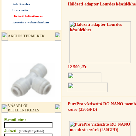
Hálózati adapter Lourdes készülékhe
Adatkezelés
Szervízelés
Hírlevél feliratkozás
Keresés a webáruházban
AKCIÓS TERMÉKEK
12.500,-Ft
"T" elosztó-idom 3/8"x1/4"x3/8",
PurePro víztisztító RO NANO memb
VÁSÁRLÓI
Quick
szűrő (250GPD)
BEJELENTKEZÉS
360,-Ft
E-mail cím:
320,-Ft
---------
Jelszó:
(elfelejtett jelszó)