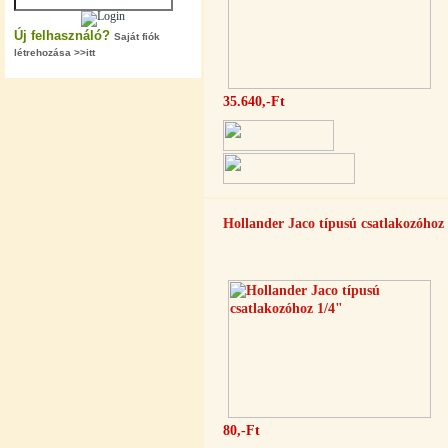
Új felhasználó?
Saját fiók
létrehozása >>itt
35.640,-Ft
"T" elosztó-idom 1/4"x3/8"x1/4",
Quick
360,-Ft
320,-Ft
---------
Hollander Jaco típusú csatlakozóhoz
Egyenes összekötő-idom 3/8"x3/8",
Quick
360,-Ft
80,-Ft
320,-Ft