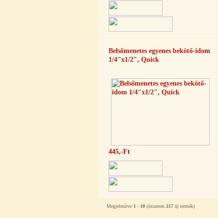
---------
Belsőmenetes egyenes bekötő-idom
1/4"x1/2", Quick
Külsőmenetes "L" könyök bekötő-
idom 1/4"x3/8", Quick
270,-Ft
220,-Ft
---------
445,-Ft
Külsőmenetes "T" elosztó bekötő-
Megjelenítve
1
-
10
(összesen
217
új termék)
idom 1/4"x1/4"x1/4", Quick,
szimmetrikus