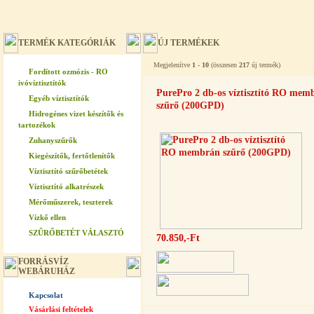
TERMÉK KATEGÓRIÁK
ÚJ TERMÉKEK
Megjelenítve
1
-
10
(összesen
217
új termék)
Fordított ozmózis - RO
ivóvíztisztítók
PurePro 2 db-os víztisztító RO mem
Egyéb víztisztítók
szűrő (200GPD)
Hidrogénes vizet készítők és
tartozékok
Zuhanyszűrők
Kiegészítők, fertőtlenítők
Víztisztító szűrőbetétek
Víztisztító alkatrészek
Mérőműszerek, teszterek
Vízkő ellen
SZŰRŐBETÉT VÁLASZTÓ
70.850,-Ft
FORRÁSVÍZ
WEBÁRUHÁZ
Kapcsolat
Vásárlási feltételek