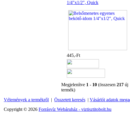
1/4"x1/2", Quick
"T" elosztó-idom
1/4"x3/8"x1/4", Quick
360,-Ft
320,-Ft
---------
445,-Ft
Egyenes összekötő-idom
3/8"x3/8", Quick
Megjelenítve
1
-
10
(összesen
217
új
termék)
360,-Ft
320,-Ft
Vélemények a termékről
|
Összetett keresés
|
Vásárlói adatok mega
---------
Copyright © 2026
Forrásvíz Webáruház - viztisztitobolt.hu