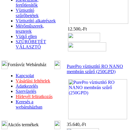
fertőtlenítők
Víztisztító
szűrőbetétek
Víztisztító alkatrészek
Mérőműszerek,
12.500,-Ft
teszterek
Vízkő ellen
SZŰRŐBETÉT
VÁLASZTÓ
Forrásvíz Webáruház
PurePro víztisztító RO NANO
membrán szűrő (250GPD)
Kapcsolat
Vásárlási feltételek
Adatkezelés
Szervízelés
Hírlevél feliratkozás
Keresés a
webáruházban
35.640,-Ft
Akciós termékek