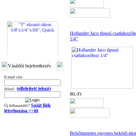
Hollander Jaco típusú csatlakozóh
1/4"
"T" elosztó-idom
Vásárlói bejelentkezés
3/8"x1/4"x3/8", Quick
E-mail cím:
360,-Ft
320,-Ft
(elfelejtett jelszó)
---------
Jelszó:
80,-Ft
Saját fiók
Új felhasználó?
létrehozása >>itt
Belsőmenetes egyenes bekötő-id