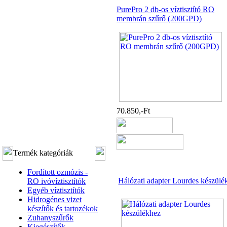
PurePro 2 db-os víztisztító RO
membrán szűrő (200GPD)
70.850,-Ft
Termék kategóriák
Fordított ozmózis -
Hálózati adapter Lourdes készülé
RO ivóvíztisztítók
Egyéb víztisztítók
Hidrogénes vizet
készítők és tartozékok
Zuhanyszűrők
Kiegészítők,