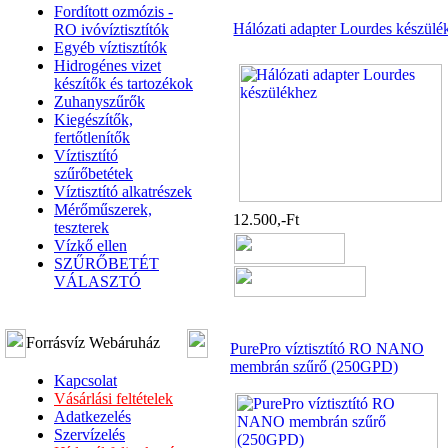
Fordított ozmózis -
Hálózati adapter Lourdes készülé
RO ivóvíztisztítók
Egyéb víztisztítók
Hidrogénes vizet
készítők és tartozékok
Zuhanyszűrők
Kiegészítők,
fertőtlenítők
Víztisztító
szűrőbetétek
Víztisztító alkatrészek
Mérőműszerek,
12.500,-Ft
teszterek
Vízkő ellen
SZŰRŐBETÉT
VÁLASZTÓ
Forrásvíz Webáruház
PurePro víztisztító RO NANO
membrán szűrő (250GPD)
Kapcsolat
Vásárlási feltételek
Adatkezelés
Szervízelés