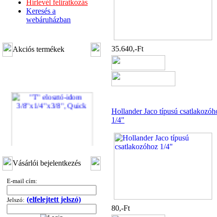
Hírlevél feliratkozás
Keresés a
webáruházban
35.640,-Ft
Akciós termékek
Hollander Jaco típusú csatlakozóh
1/4"
"T" elosztó-idom
Vásárlói bejelentkezés
3/8"x1/4"x3/8", Quick
E-mail cím:
360,-Ft
320,-Ft
(elfelejtett jelszó)
---------
Jelszó:
80,-Ft