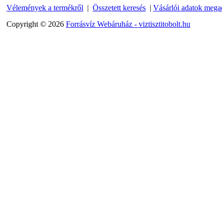
320,-Ft
Vélemények a termékről
|
Összetett keresés
|
Vásárlói adatok mega
---------
Copyright © 2026
Forrásvíz Webáruház - viztisztitobolt.hu
Külsőmenetes "L" könyök
bekötő-idom 1/4"x3/8",
Quick
270,-Ft
220,-Ft
---------