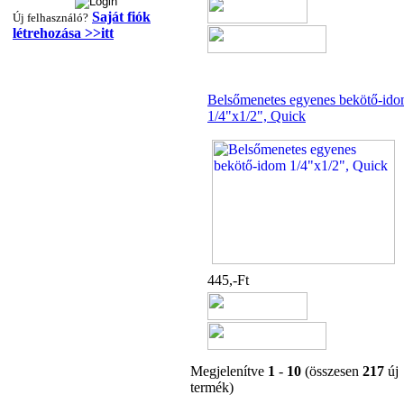
Saját fiók
Új felhasználó?
létrehozása >>itt
Belsőmenetes egyenes bekötő-id
1/4"x1/2", Quick
"T" elosztó-idom
1/4"x3/8"x1/4", Quick
360,-Ft
320,-Ft
---------
445,-Ft
Egyenes összekötő-idom
3/8"x3/8", Quick
Megjelenítve
1
-
10
(összesen
217
új
termék)
360,-Ft