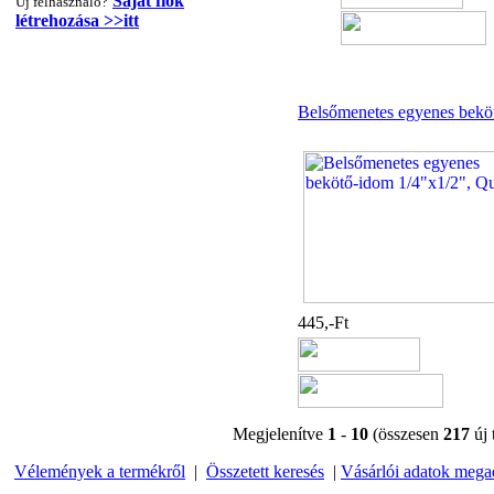
Saját fiók
Új felhasználó?
létrehozása >>itt
Belsőmenetes egyenes bekö
"T" elosztó-idom
1/4"x3/8"x1/4", Quick
360,-Ft
320,-Ft
---------
445,-Ft
Egyenes összekötő-idom
3/8"x3/8", Quick
Megjelenítve
1
-
10
(összesen
217
új 
360,-Ft
Vélemények a termékről
|
Összetett keresés
|
Vásárlói adatok mega
320,-Ft