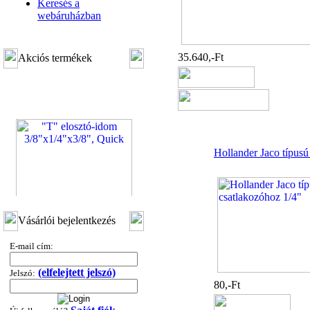
Keresés a
webáruházban
35.640,-Ft
Akciós termékek
Hollander Jaco típusú
"T" elosztó-idom
Vásárlói bejelentkezés
3/8"x1/4"x3/8", Quick
E-mail cím:
360,-Ft
320,-Ft
---------
(elfelejtett jelszó)
Jelszó:
80,-Ft