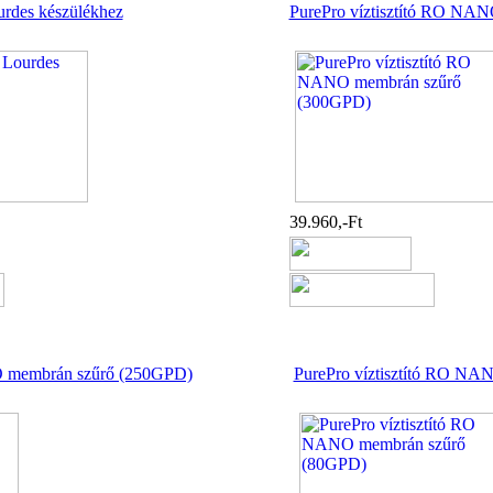
urdes készülékhez
PurePro víztisztító RO NA
39.960,-Ft
O membrán szűrő (250GPD)
PurePro víztisztító RO N