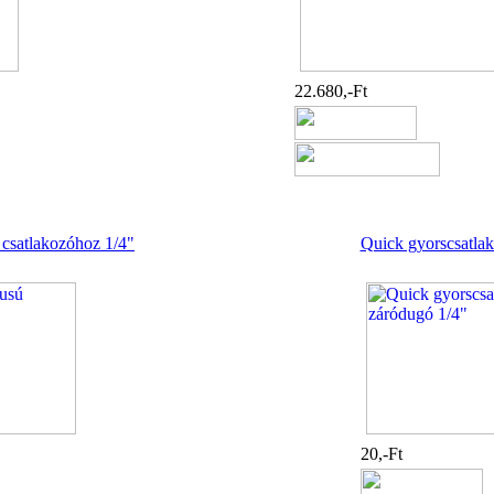
22.680,-Ft
 csatlakozóhoz 1/4"
Quick gyorscsatla
20,-Ft