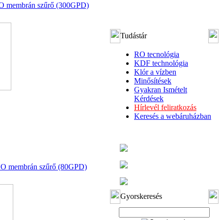
NO membrán szűrő (300GPD)
Tudástár
RO tecnológia
KDF technológia
Klór a vízben
Minősítések
Gyakran Ismételt
Kérdések
Hírlevél feliratkozás
Keresés a webáruházban
ANO membrán szűrő (80GPD)
Gyorskeresés