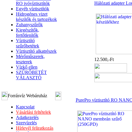
Hálózati adapter Lo
RO ivóvíztisztítók
Egyéb víztisztítók
Hidrogénes vizet
készítők és tartozékok
Zuhanyszűrők
Kiegészítők,
fertőtlenítők
Víztisztító
szűrőbetétek
Víztisztító alkatrészek
Mérőműszerek,
12.500,-Ft
teszterek
Vízkő ellen
SZŰRŐBETÉT
VÁLASZTÓ
Forrásvíz Webáruház
PurePro víztisztító RO NAN
Kapcsolat
Vásárlási feltételek
Adatkezelés
Szervízelés
Hírlevél feliratkozás