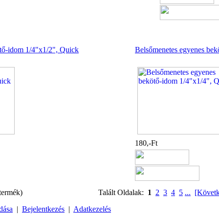
tő-idom 1/4"x1/2", Quick
Belsőmenetes egyenes bek
180,-Ft
termék)
Talált Oldalak:
1
2
3
4
5
...
[Követ
dása
|
Bejelentkezés
|
Adatkezelés