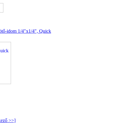
ötő-idom 1/4"x1/4", Quick
kező >>]