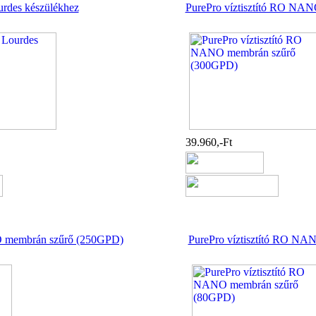
urdes készülékhez
PurePro víztisztító RO NA
39.960,-Ft
O membrán szűrő (250GPD)
PurePro víztisztító RO N