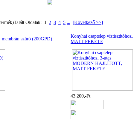
termék)
Talált Oldalak:
1
2
3
4
5
...
[Következő >>]
Konyhai csaptelep víztisztító
 RO membrán szűrő (200GPD)
MATT FEKETE
43.200,-Ft