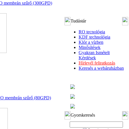
NO membrán szűrő (300GPD)
Tudástár
RO tecnológia
KDF technológia
Klór a vízben
Minősítések
Gyakran Ismételt
Kérdések
Hírlevél feliratkozás
Keresés a webáruházban
ANO membrán szűrő (80GPD)
Gyorskeresés