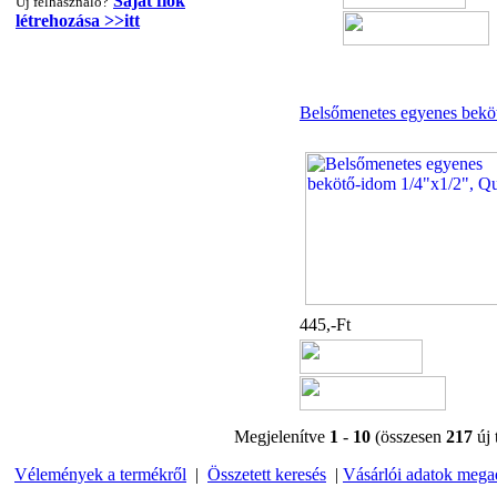
Saját fiók
Új felhasználó?
320,-Ft
létrehozása >>itt
---------
Belsőmenetes egyenes bekö
Egyenes összekötő-idom
3/8"x3/8", Quick
360,-Ft
320,-Ft
445,-Ft
---------
Megjelenítve
1
-
10
(összesen
217
új 
Vélemények a termékről
|
Összetett keresés
|
Vásárlói adatok mega