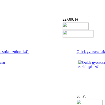
22.680,-Ft
 csatlakozóhoz 1/4"
Quick gyorscsatla
20,-Ft