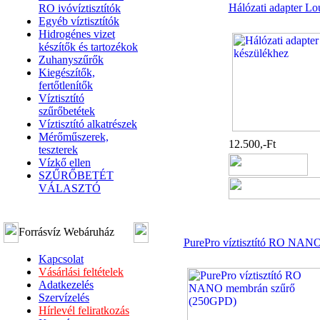
Hálózati adapter Lo
RO ivóvíztisztítók
Egyéb víztisztítók
Hidrogénes vizet
készítők és tartozékok
Zuhanyszűrők
Kiegészítők,
fertőtlenítők
Víztisztító
szűrőbetétek
Víztisztító alkatrészek
Mérőműszerek,
12.500,-Ft
teszterek
Vízkő ellen
SZŰRŐBETÉT
VÁLASZTÓ
Forrásvíz Webáruház
PurePro víztisztító RO NAN
Kapcsolat
Vásárlási feltételek
Adatkezelés
Szervízelés
Hírlevél feliratkozás