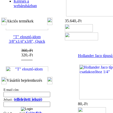
Keresés a
webáruházban
35.640,-Ft
Akciós termékek
"T" elosztó-idom
3/8"x1/4"x3/8", Quick
360,-Ft
320,-Ft
Hollander Jaco típusú
---------
Vásárlói bejelentkezés
E-mail cím:
"T" elosztó-idom
(elfelejtett jelszó)
Jelszó:
1/4"x3/8"x1/4", Quick
80,-Ft
360,-Ft