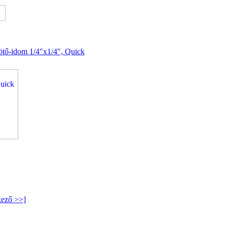
ötő-idom 1/4"x1/4", Quick
kező >>]