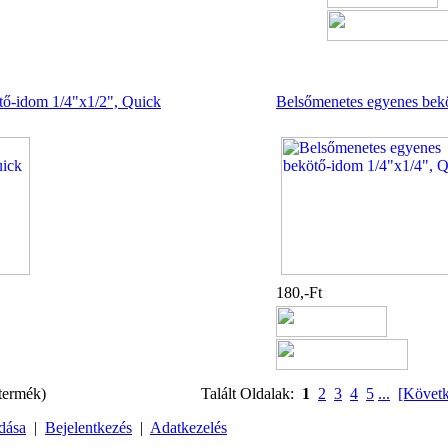
tő-idom 1/4"x1/2", Quick
Belsőmenetes egyenes bek
180,-Ft
termék)
Talált Oldalak:
1
2
3
4
5
...
[Követ
dása
|
Bejelentkezés
|
Adatkezelés