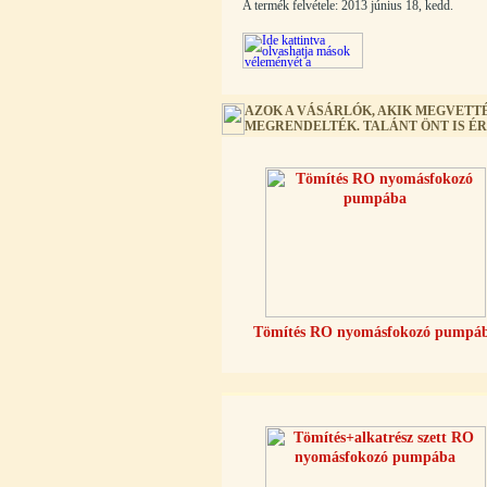
A termék felvétele: 2013 június 18, kedd.
Egyenes összekötő-idom 3/8"x3/8",
AZOK A VÁSÁRLÓK, AKIK MEGVETTÉ
Quick
MEGRENDELTÉK. TALÁNT ÖNT IS É
360,-Ft
320,-Ft
---------
Tömítés RO nyomásfokozó pumpá
Külsőmenetes "L" könyök bekötő-
idom 1/4"x3/8", Quick
270,-Ft
220,-Ft
---------