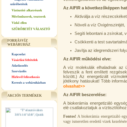
szűrőbetétek
Az AIFIR a következőképpen hat
Víztisztító alkatrészek
Aktiválja a víz részecskéket
Mérőműszerek, teszterek
Vízkő ellen
Növeli a víz Oxigénszintjét,
SZŰRŐBETÉT VÁLASZTÓ
Segíti lebontani a zsírokat
FORRÁSVÍZ
Csökkenti a test savtartalmá
WEBÁRUHÁZ
Javítja az idegrendszeri fol
Kapcsolat
Az AIFIR működési elve:
Vásárlási feltételek
Adatkezelés
A víz molekulák elhaladnak az ü
Szervízelés
felveszik a fent említett rezgése
között.) Az energetizált vízmole
Hírlevél feliratkozás
jótékony hatásukat! Több informá
Keresés a webáruházban
olvashat>>
Az AIFIR beszerelése:
AKCIÓS TERMÉKEK
A biokerámia energetizáló egység
elé csatlakoztatjuk a víztisztítóh
Fontos!
A biokerámia energetizáló egy
vagy ismeretlen eredetű vizek kezelésér