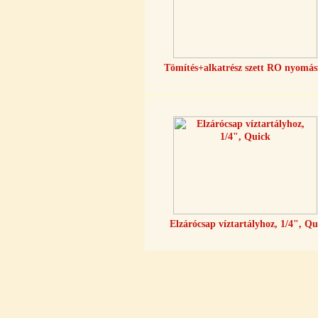
Tömítés+alkatrész szett RO nyomás
Külsőmenetes "T" elosztó bekötő-
idom 1/4"x1/4"x1/4", Quick,
szimmetrikus
180,-Ft
200,-Ft
---------
Elzárócsap víztartályhoz, 1/4", Qu
PurePro AIFIR biokerámia
energetizáló egység
6.160,-Ft