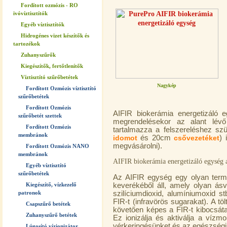
Fordított ozmózis - RO
ivóvíztisztítók
Egyéb víztisztítók
Hidrogénes vizet készítők és
tartozékok
Zuhanyszűrők
Kiegészítők, fertőtlenítők
Víztisztító szűrőbetétek
Nagykép
Fordított Ozmózis víztisztító
szűrőbetétek
Fordított Ozmózis
AIFIR biokerámia energetizáló 
szűrőbetét szettek
megrendelésekor az alant lévő
Fordított Ozmózis
tartalmazza a felszereléshez s
membránok
idomot
és 20cm
csővezetéket
) 
megvásárolni)
.
Fordított Ozmózis NANO
membránok
AIFIR biokerámia energetizáló egység a 
Egyéb víztisztító
szűrőbetétek
Az AIFIR egység egy olyan term
Kiegészítő, vízkezelő
keverékéből áll, amely olyan ásv
patronok
szilíciumdioxid, alumíniumoxid s
FIR-t (infravörös sugarakat). A tö
Csapszűrő betétek
követően képes a FIR-t kibocsáta
Zuhanyszűrő betétek
Ez ionizálja és aktiválja a vízmo
vérkeringésünket és az egészségi 
Lúgosító vízionizátor