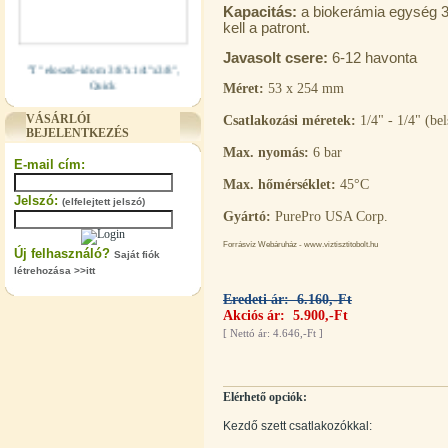
Kapacitás:
a biokerámia egység 3.
kell a patront.
Javasolt csere:
6-12 havonta
"T" elosztó-idom 3/8"x1/4"x3/8",
Quick
Méret:
53 x 254 mm
360,-Ft
VÁSÁRLÓI
Csatlakozási méretek:
1/4" - 1/4" (be
320,-Ft
BEJELENTKEZÉS
---------
Max. nyomás:
6 bar
E-mail cím:
Max. hőmérséklet:
45°C
Jelszó:
(elfelejtett jelszó)
Gyártó:
PurePro USA Corp.
Forrásvíz Webáruház - www.viztisztitobolt.hu
Új felhasználó?
Saját fiók
létrehozása >>itt
Eredeti ár: 6.160,-Ft
"T" elosztó-idom 1/4"x3/8"x1/4",
Akciós ár: 5.900,-Ft
Quick
[
Nettó ár: 4.646,-Ft
]
360,-Ft
320,-Ft
---------
Elérhető opciók:
Kezdő szett csatlakozókkal: