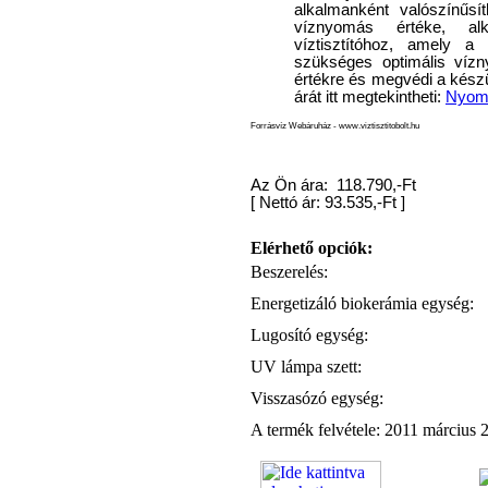
alkalmanként valószínűsí
víznyomás értéke, al
víztisztítóhoz, amely 
szükséges optimális vízny
értékre és megvédi a készü
Egyenes összekötő-idom
árát itt megtekintheti:
Nyomá
3/8"x3/8", Quick
Forrásvíz Webáruház - www.viztisztitobolt.hu
360,-Ft
320,-Ft
---------
Az Ön ára: 118.790,-Ft
[
Nettó ár: 93.535,-Ft
]
Elérhető opciók:
Beszerelés:
Energetizáló biokerámia egység:
Lugosító egység:
UV lámpa szett:
Külsőmenetes "L" könyök
bekötő-idom 1/4"x3/8",
Visszasózó egység:
Quick
A termék felvétele: 2011 március 2
270,-Ft
220,-Ft
---------