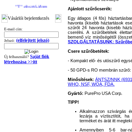
"T" elosztó-idom
3/8"x1/4"x3/8", Quick
Ajánlott szűrőcserék:
Vásárlói bejelentkezés
Egy átlagos (4 fős) háztartásb
360,-Ft
havonta (kisebb háztartások 
320,-Ft
szűrőt 24 havonta (kisebb házt
E-mail cím:
---------
cserélni. A szűrőbetétek élett
bemenő víz minőségétől (összeté
(elfelejtett jelszó)
Jelszó:
SZOLGÁLTATÁSUNK: Szűrőbetét c
Csere szűrőbetétek:
Saját fiók
Új felhasználó?
- Kompakt elő- és utószűrő egys
létrehozása >>itt
- 50 GPD-s RO membrán szűrő:
"T" elosztó-idom
Minősítések:
ÁNTSZ/NNK (69314-
WHO, NSF, WQA, FDA.
1/4"x3/8"x1/4", Quick
Gyártó:
PurePro USA Corp.
360,-Ft
320,-Ft
TIPP!
---------
Alkalmazzon szivárgás ér
lezárja a víztisztítót, ha
terméket és árát itt megteki
Amennyiben 5-6 bar-ná