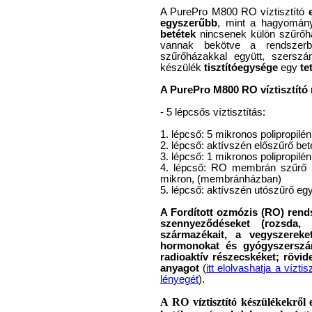
A PurePro M800 RO víztisztító
egyszerűbb
, mint a hagyomány
betétek
nincsenek külön szűrő
vannak bekötve a rendszerb
szűrőházakkal együtt, szersz
készülék
tisztítóegysége
egy
te
A PurePro M800 RO víztisztító 
- 5 lépcsős víztisztítás:
1. lépcső: 5 mikronos polipropilén
2. lépcső: aktívszén előszűrő beté
3. lépcső: 1 mikronos polipropilén
4. lépcső: RO membrán szűrő b
mikron, (membránházban)
5. lépcső: aktívszén utószűrő egy
A Fordított ozmózis (RO) rendsz
szennyeződéseket (rozsda,
származékait, a vegyszereket
hormonokat és gyógyszerszár
radioaktív részecskéket; rövid
anyagot
(
itt elolvashatja a vízt
lényegét
).
A RO víztisztító készülékekről