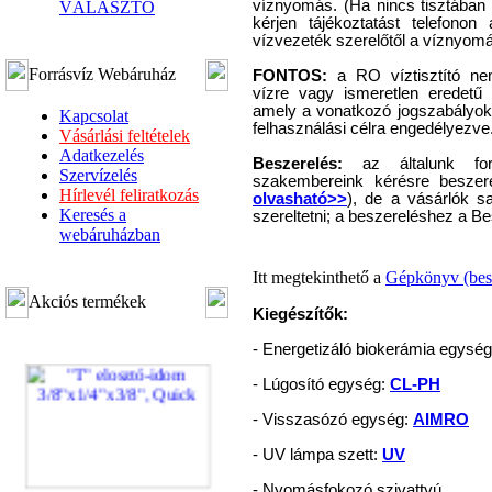
víznyomás. (Ha nincs tisztában 
VÁLASZTÓ
kérjen tájékoztatást telefonon
vízvezeték szerelőtől a víznyo
Forrásvíz Webáruház
FONTOS:
a RO víztisztító nem
vízre vagy ismeretlen eredetű 
amely a vonatkozó jogszabályokn
Kapcsolat
felhasználási célra engedélyezve
Vásárlási feltételek
Adatkezelés
Beszerelés:
az általunk forg
Szervízelés
szakembereink kérésre beszere
Hírlevél feliratkozás
olvasható>>
), de a vásárlók s
Keresés a
szereltetni; a beszereléshez a Be
webáruházban
Itt megtekinthető a
Gépkönyv (besz
Akciós termékek
Kiegészítők:
- Energetizáló biokerámia egysé
- Lúgosító egység:
CL-PH
- Visszasózó egység:
AIMRO
- UV lámpa szett:
UV
- Nyomásfokozó szivattyú