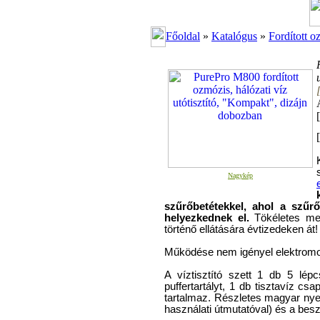
Főoldal
»
Katalógus
»
Fordított o
[
Nagykép
szűrőbetétekkel, ahol a szűr
helyezkednek el.
Tökéletes me
történő ellátására évtizedeken át!
Működése nem igényel elektromo
A víztisztító szett 1 db 5 lép
puffertartályt, 1 db tisztavíz c
tartalmaz. Részletes magyar nye
használati útmutatóval) és a bes