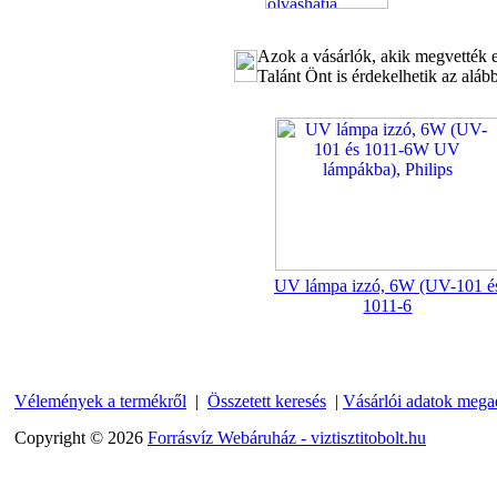
Azok a vásárlók, akik megvették e
Talánt Önt is érdekelhetik az aláb
Külsőmenetes "T" elosztó
bekötő-idom 1/4"x1/4"x1/4",
Quick, szimmetrikus
180,-Ft
200,-Ft
UV lámpa izzó, 6W (UV-101 é
---------
1011-6
Vélemények a termékről
|
Összetett keresés
|
Vásárlói adatok mega
Copyright © 2026
Forrásvíz Webáruház - viztisztitobolt.hu
PurePro AIFIR biokerámia