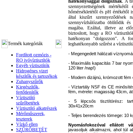
hatékonysággal dolgoznak
. A t
szennyezettségének mértékétől 
hőmérsékletétől és pH értékétől 
által kiszűrt szennyeződések 
szennyvízhálózatba öblítődik é
magába. Ezáltal, illetve az elős
biztosított, hogy a RO víztisztí
hatékonyan "dolgozzon". A for
Termék kategóriák
leghatékonyabb szűrést a víztisztít
- Megengedett hálózati víznyomás
Fordított ozmózis -
RO ivóvíztisztítók
- Maximális kapacitás 7 bar nyomá
Egyéb víztisztítók
120 liter /nap!)
Hidrogénes vizet
készítők és tartozékok
- Modern dizájnú, krómozott fém 
Zuhanyszűrők
Kiegészítők,
- Víztartály NSF és CE minősítéss
fém, mérete: magasság 43cm, á
fertőtlenítők
Víztisztító
- 5 lépcsős tisztítórész: tar
szűrőbetétek
30x41x20cm
Víztisztító alkatrészek
Mérőműszerek,
- Teljes berendezés tömege: 10 k
teszterek
Vízkő ellen
Nyomásfokozóval ellátott vá
SZŰRŐBETÉT
javasoljuk alkalmazni, ahol túl 