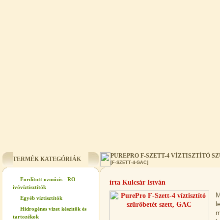
PUREPRO F-SZETT-4 VÍZTISZTÍTÓ S
TERMÉK KATEGÓRIÁK
[F-SZETT-4-GAC]
Fordított ozmózis - RO
írta Kulcsár István
ivóvíztisztítók
M
Egyéb víztisztítók
l
Hidrogénes vizet készítők és
m
tartozékok