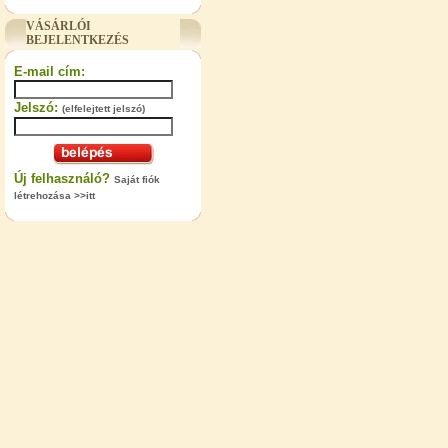
"T" elosztó-idom 3/8"x1/4"x3/8",
VÁSÁRLÓI
Quick
BEJELENTKEZÉS
360,-Ft
E-mail cím:
320,-Ft
---------
Jelszó:
(elfelejtett jelszó)
Új felhasználó?
Saját fiók
létrehozása >>itt
"T" elosztó-idom 1/4"x3/8"x1/4",
Quick
360,-Ft
320,-Ft
---------