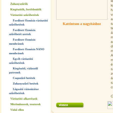
l
Zuhanyszűrők
k
Kiegészítők, fertőtlenítők
h
v
Víztisztító szűrőbetétek
a
Fordított Ozmózis víztisztító
s
Kattintson a nagyításhoz
szűrőbetétek
t
Fordított Ozmózis
á
szűrőbetét szettek
m
Fordított Ozmózis
a
membránok
d
Fordított Ozmózis NANO
m
membránok
A
Egyéb víztisztító
m
szűrőbetétek
é
Kiegészítő, vízkezelő
s
patronok
z
á
Csapszűrő betétek
s
Zuhanyszűrő betétek
c
Lúgosító vízionizátor
szűrőbetétek
O
Víztisztító alkatrészek
Mérőműszerek, teszterek
Vízkő ellen