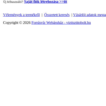
Saját fiók létrehozása >>itt
Új felhasználó?
Vélemények a termékről
|
Összetett keresés
|
Vásárlói adatok mega
"T" elosztó-idom 1/4"x3/8"x1/4", Quick
Copyright © 2026
Forrásvíz Webáruház - viztisztitobolt.hu
360,-Ft
320,-Ft
---------
Egyenes összekötő-idom 3/8"x3/8", Quick
360,-Ft
320,-Ft
---------