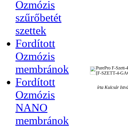
Ozmózis
szűrőbetét
szettek
Fordított
Ozmózis
membránok
PurePro F-Szett-4
[F-SZETT-4-GA
Fordított
írta Kulcsár Istv
Ozmózis
NANO
membránok