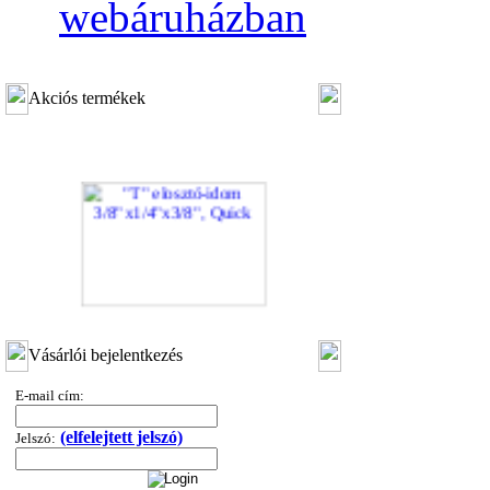
webáruházban
Akciós termékek
"T" elosztó-idom 3/8"x1/4"x3/8", Quick
Vásárlói bejelentkezés
360,-Ft
320,-Ft
E-mail cím:
---------
(elfelejtett jelszó)
Jelszó: