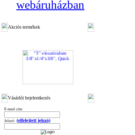
webáruházban
Akciós termékek
"T" elosztó-idom 3/8"x1/4"x3/8", Quick
Vásárlói bejelentkezés
360,-Ft
320,-Ft
E-mail cím:
---------
(elfelejtett jelszó)
Jelszó: