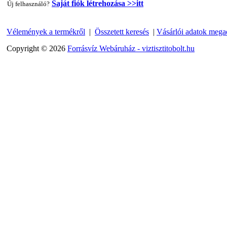
Saját fiók létrehozása >>itt
Új felhasználó?
Vélemények a termékről
|
Összetett keresés
|
Vásárlói adatok mega
"T" elosztó-idom 1/4"x3/8"x1/4", Quick
Copyright © 2026
Forrásvíz Webáruház - viztisztitobolt.hu
360,-Ft
320,-Ft
---------
Egyenes összekötő-idom 3/8"x3/8", Quick
360,-Ft
320,-Ft
---------