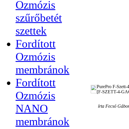
Ozmózis
szűrőbetét
szettek
Fordított
Ozmózis
membránok
Fordított
PurePro F-Szett-4
Ozmózis
[F-SZETT-4-GA
NANO
írta Fecsó Gábo
membránok