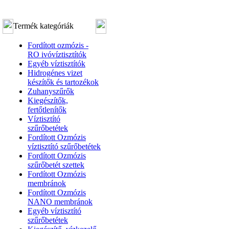
Termék kategóriák
Fordított ozmózis -
RO ivóvíztisztítók
Egyéb víztisztítók
Hidrogénes vizet
készítők és tartozékok
Zuhanyszűrők
Kiegészítők,
fertőtlenítők
Víztisztító
szűrőbetétek
Fordított Ozmózis
víztisztító szűrőbetétek
Fordított Ozmózis
szűrőbetét szettek
Fordított Ozmózis
membránok
Fordított Ozmózis
NANO membránok
Egyéb víztisztító
szűrőbetétek