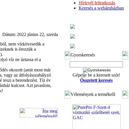
Hírlevél feliratkozás
Keresés a webáruházban
Dátum: 2022 június 22, szerda
ázból, nem vízkövesedik a
izeknek is érezzük a
).
Gyorskeresés
olyó víz ne áztassa el a
ődés okozott (amit most már
, vagy az átfolyásszabályzó
Gépelje be a keresett szót!
 teszi a berendezést. Tíz év
Összetett keresés
ánház kulcsot. Azt javaslom,
k!
Vélemények a termékről