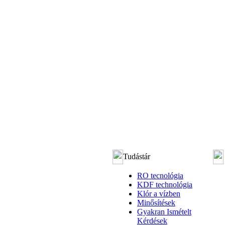
Tudástár
RO tecnológia
KDF technológia
Klór a vízben
Minősítések
Gyakran Ismételt
Kérdések