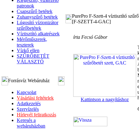
Kiegészítő, vízkezelő
patronok
Csapszűrő betétek
PurePro F-Szett-4 víztisztító szűr
Zuhanyszűrő betétek
[F-SZETT-4-GAC]
Lúgosító vízionizátor
szűrőbetétek
Víztisztító alkatrészek
írta Fecsó Gábor
Mérőműszerek,
teszterek
Vízkő ellen
SZŰRŐBETÉT
VÁLASZTÓ
Forrásvíz Webáruház
Kapcsolat
Vásárlási feltételek
Kattintson a nagyításhoz
Adatkezelés
Szervízelés
Hírlevél feliratkozás
Keresés a
webáruházban