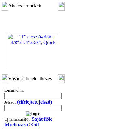
Akciós termékek
"T" elosztó-idom
Vásárlói bejelentkezés
3/8"x1/4"x3/8", Quick
E-mail cím:
360,-Ft
320,-Ft
(elfelejtett jelszó)
---------
Jelszó:
Saját fiók
Új felhasználó?
létrehozása >>itt