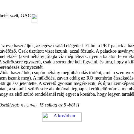
őbetét szett, GAC
Tíz éve használjuk, az egész család elégedett. Eltűnt a PET palack a h
kávéfőző. Csak tisztított vizet iszunk, azzal főzünk. A palackos ásványv
mellékízét (azért néhány jófajta víz még létezik, ilyen a balaton felvidéki
A szűrőcsere egyszerű, csak a sorrendre kell figyelni, és arra, hogy a kif
berendezés környezetét.
Mióta használuk, csupán néhány meghibásodás történt, amit a szennyez
nem iszunk meg). A működési zavart eddig az RO membrán átszakadása
eldugulása jelentette. A szerelő gyorsan megérkezik, és újra üzemképessé
után, a sokadik szűrőcsere alkalmával, tegnap sikerült eltörnöm a memb
hogy az első szűrő rendelésnél rakj egyet a kosárba, hogy legyen tartalé
Osztályzat:
[5 csillag az 5 -ből !]